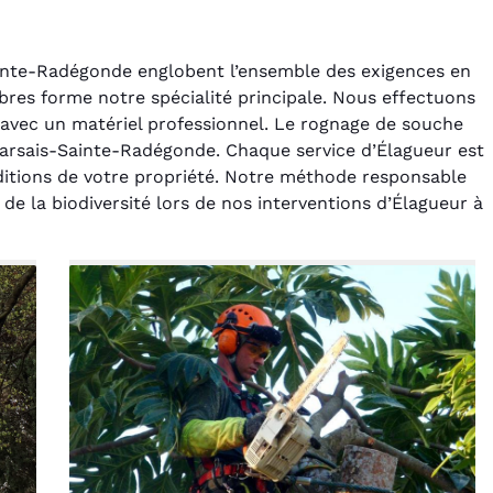
ainte-Radégonde englobent l’ensemble des exigences en
bres forme notre spécialité principale. Nous effectuons
 avec un matériel professionnel. Le rognage de souche
rsais-Sainte-Radégonde. Chaque service d’Élagueur est
ditions de votre propriété. Notre méthode responsable
rélie Bonnet
Laurent Perrin
 de la biodiversité lors de nos interventions d’Élagueur à
21 juin 2024
14 décembre 2024
ice de terrassement
Excellente prestation pour
din à Var était
l'abattage délicat d'un sapin
ionnel. L'équipe a
entre deux maisons.
é de manière efficace
Technicité irréprochable et
ssionnelle, laissant
sécurité assurée. Le
ardin impeccable et
chantier a été laissé propre.
our notre nouveau
Je n'hésiterai pas à vous
t d'aménagement
recontacter.
paysager.