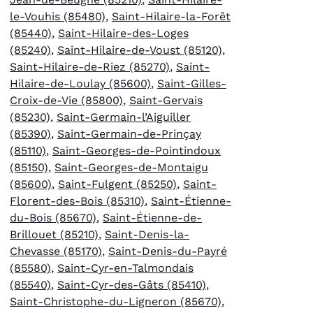
le-Vouhis (85480)
,
Saint-Hilaire-la-Forêt
(85440)
,
Saint-Hilaire-des-Loges
(85240)
,
Saint-Hilaire-de-Voust (85120)
,
Saint-Hilaire-de-Riez (85270)
,
Saint-
Hilaire-de-Loulay (85600)
,
Saint-Gilles-
Croix-de-Vie (85800)
,
Saint-Gervais
(85230)
,
Saint-Germain-l’Aiguiller
(85390)
,
Saint-Germain-de-Prinçay
(85110)
,
Saint-Georges-de-Pointindoux
(85150)
,
Saint-Georges-de-Montaigu
(85600)
,
Saint-Fulgent (85250)
,
Saint-
Florent-des-Bois (85310)
,
Saint-Étienne-
du-Bois (85670)
,
Saint-Étienne-de-
Brillouet (85210)
,
Saint-Denis-la-
Chevasse (85170)
,
Saint-Denis-du-Payré
(85580)
,
Saint-Cyr-en-Talmondais
(85540)
,
Saint-Cyr-des-Gâts (85410)
,
Saint-Christophe-du-Ligneron (85670)
,