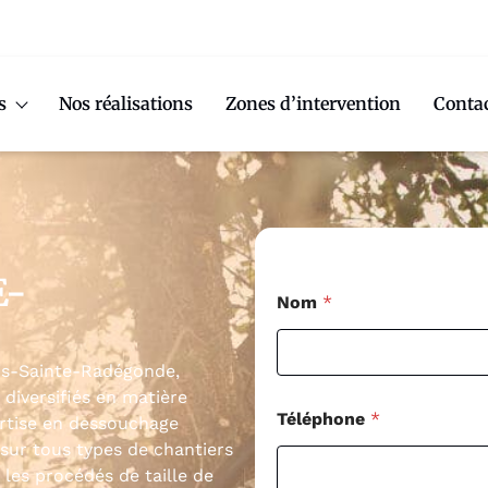
s
Nos réalisations
Zones d’intervention
Conta
E-
Nom
*
ais-Sainte-Radégonde,
diversifiés en matière
Téléphone
*
ertise en dessouchage
 sur tous types de chantiers
les procédés de taille de