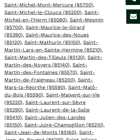
Saint-Michel-Mont-Mercure (85700)
,
Saint-Michel-le-Cloucq (85200)
,
Saint-
Michel-en-l’Herm (85580)
,
Saint-Mesmin
(85700)
,
Saint-Maurice-le-Girard
(85390)
,
Saint-Maurice-des-Noues
(85120)
,
Saint-Mathurin (85150)
,
Saint-
Martin-Lars-en-Sainte-Hermine (85210)
,
Saint-Martin-des-Tilleuls (85130)
,
Saint-
Martin-des-Noyers (85140)
,
Saint-
Martin-des-Fontaines (85570)
,
Saint-
Martin-de-Fraigneau (85200)
,
Saint-
Mars-la-Réorthe (85590)
,
Saint-Malô-
du-Bois (85590)
,
Saint-Maixent-sur-Vie
(85220)
,
Saint-Laurent-sur-Sèvre
(85290)
,
Saint-Laurent-de-la-Salle
(85410)
,
Saint-Julien-des-Landes
(85150)
,
Saint-Juire-Champgillon (85210)
,
Saint-Jean-de-Monts (85160)
,
Saint-
Jean-de-Beugné (85210)
,
Saint-Hilaire-