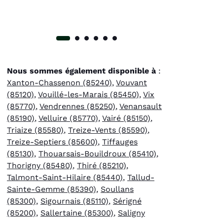
Nous sommes également disponible à
:
Xanton-Chassenon (85240)
,
Vouvant
(85120)
,
Vouillé-les-Marais (85450)
,
Vix
(85770)
,
Vendrennes (85250)
,
Venansault
(85190)
,
Velluire (85770)
,
Vairé (85150)
,
Triaize (85580)
,
Treize-Vents (85590)
,
Treize-Septiers (85600)
,
Tiffauges
(85130)
,
Thouarsais-Bouildroux (85410)
,
Thorigny (85480)
,
Thiré (85210)
,
Talmont-Saint-Hilaire (85440)
,
Tallud-
Sainte-Gemme (85390)
,
Soullans
(85300)
,
Sigournais (85110)
,
Sérigné
(85200)
,
Sallertaine (85300)
,
Saligny