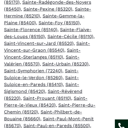
(85170)
,
Sainte-Radégonde-des-Noyers
(85450)
,
Sainte-Pexine (85320)
,
Sainte-
Hermine (85210)
,
Sainte-Gemme-la-
Plaine (85400)
,
Sainte-Foy (85150)
,
Sainte-Florence (85140)
,
Sainte-Flaive-
des-Loups (85150)
,
Sainte-Cécile (85110)
,
Saint-Vincent-sur-Jard (85520)
,
Saint-
Vincent-sur-Graon (85540)
,
Saint-
Vincent-Sterlanges (85110)
,
Saint-
Valérien (85570)
,
Saint-Urbain (85230)
,
Saint-Symphorien (72240)
,
Saint-
Sulpice-le-Verdon (85260)
,
Saint-
Sulpice-en-Pareds (85410)
,
Saint-
Sigismond (85420)
,
Saint-Révérend
(85220)
,
Saint-Prouant (85110)
,
Saint-
Pierre-le-Vieux (85420)
,
Saint-Pierre-du-
Chemin (85120)
,
Saint-Philbert-de-
Bouaine (85660)
,
Saint-Paul-Mont-Penit
(85670)
,
Saint-Paul-en-Pareds (85500)
,