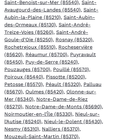
Saint-Benoist-sur-Mer (85540)
,
Saint-
Avaugourd-des-Landes (85540)
,
Saint-
Aubin-la-Plaine (85210)
,
Saint-Aubin-
des-Ormeaux (85130)
,
Saint-André-
Treize-Voies (85260)
,
Saint-André-
Goule-d’Oie (85250)
,
Rosnay (85320)
,
Rochetrejoux (85510)
,
Rocheservière
(85620)
,
Réaumur (85700)
,
Puyravault
(85450)
,
Puy-de-Serre (85240)
,
Pouzauges (85700)
,
Pouillé (85570)
,
Poiroux (85440)
,
Pissotte (85200)
,
Petosse (85570)
,
Péault (85320)
,
Palluau
(85670)
,
Oulmes (85420)
,
Olonne-sur-
Mer (85340)
,
Notre-Dame-de-Riez
(85270)
,
Notre-Dame-de-Monts (85690)
,
Noirmoutier-en-l’Île (85330)
,
Nieul-sur-
l’Autise (85240)
,
Nieul-le-Dolent (85430)
,
Nesmy (85310)
,
Nalliers (85370)
,
Mouzeuil-Saint-Martin (85370)
,