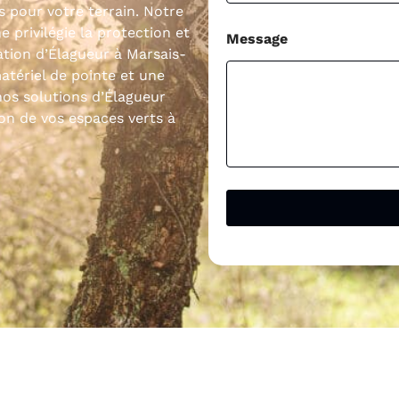
s pour votre terrain. Notre
rivilégie la protection et
Message
ation d’Élagueur à Marsais-
tériel de pointe et une
nos solutions d’Élagueur
ion de vos espaces verts à