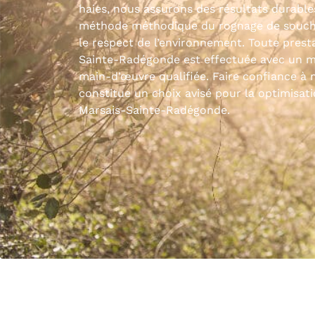
haies, nous assurons des résultats durable
méthode méthodique du rognage de souche p
le respect de l’environnement. Toute prest
Sainte-Radégonde est effectuée avec un ma
main-d’œuvre qualifiée. Faire confiance à 
constitue un choix avisé pour la optimisat
Marsais-Sainte-Radégonde.