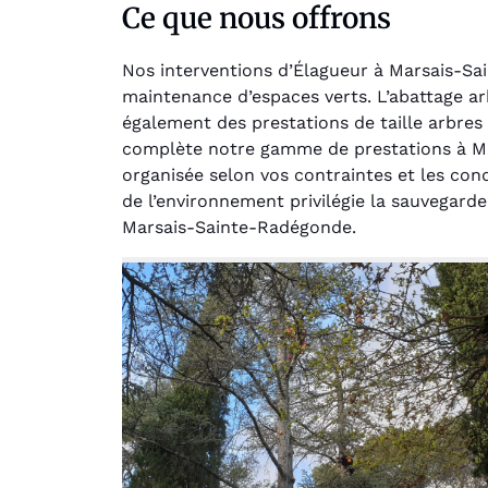
Ce que nous offrons
Nos interventions d’Élagueur à Marsais-S
maintenance d’espaces verts. L’abattage ar
également des prestations de taille arbres
complète notre gamme de prestations à Ma
organisée selon vos contraintes et les con
Au
de l’environnement privilégie la sauvegarde
Marsais-Sainte-Radégonde.
Le serv
jar
except
travaill
et profe
notre j
prêt p
proje