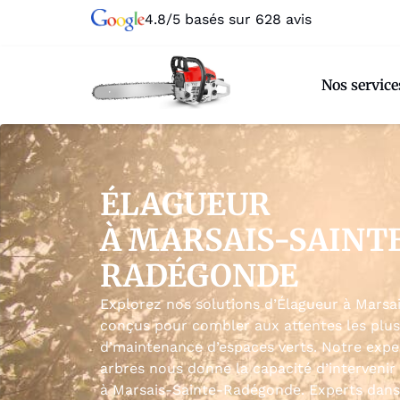
4.8/5 basés sur 628 avis
Nos service
ÉLAGUEUR
À MARSAIS-SAINT
RADÉGONDE
Explorez nos solutions d’Élagueur à Mars
conçus pour combler aux attentes les plus 
d’maintenance d’espaces verts. Notre exp
arbres nous donne la capacité d’intervenir
à Marsais-Sainte-Radégonde. Experts dans 