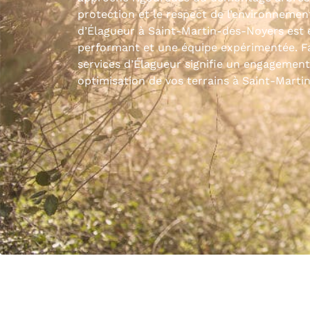
protection et le respect de l’environnemen
d’Élagueur à Saint-Martin-des-Noyers est 
performant et une équipe expérimentée. Fa
services d’Élagueur signifie un engagement
optimisation de vos terrains à Saint-Marti