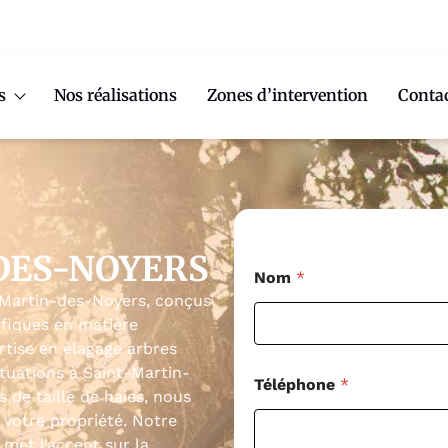
s
Nos réalisations
Zones d’intervention
Conta
DES-NOYERS
Nom
*
-Martin-des-Noyers, conçus
ifiques en matière
rtise en élagage arbres
ituations à Saint-Martin-
Téléphone
*
 de taille de haies, nous
votre propriété. Notre
met l’accent sur la