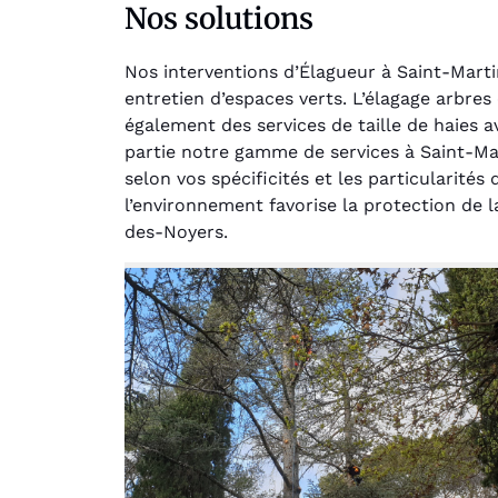
Nos solutions
Nos interventions d’Élagueur à Saint-Mart
entretien d’espaces verts. L’élagage arbres
également des services de taille de haies
partie notre gamme de services à Saint-Ma
selon vos spécificités et les particularité
Au
l’environnement favorise la protection de l
des-Noyers.
Le serv
jar
except
travaill
et profe
notre j
prêt p
proje