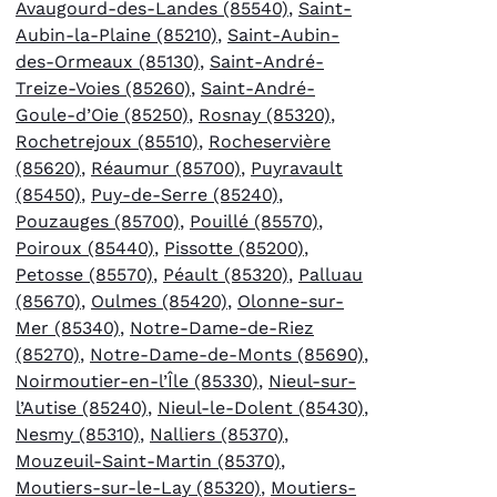
Avaugourd-des-Landes (85540)
,
Saint-
Aubin-la-Plaine (85210)
,
Saint-Aubin-
des-Ormeaux (85130)
,
Saint-André-
Treize-Voies (85260)
,
Saint-André-
Goule-d’Oie (85250)
,
Rosnay (85320)
,
Rochetrejoux (85510)
,
Rocheservière
(85620)
,
Réaumur (85700)
,
Puyravault
(85450)
,
Puy-de-Serre (85240)
,
Pouzauges (85700)
,
Pouillé (85570)
,
Poiroux (85440)
,
Pissotte (85200)
,
Petosse (85570)
,
Péault (85320)
,
Palluau
(85670)
,
Oulmes (85420)
,
Olonne-sur-
Mer (85340)
,
Notre-Dame-de-Riez
(85270)
,
Notre-Dame-de-Monts (85690)
,
Noirmoutier-en-l’Île (85330)
,
Nieul-sur-
l’Autise (85240)
,
Nieul-le-Dolent (85430)
,
Nesmy (85310)
,
Nalliers (85370)
,
Mouzeuil-Saint-Martin (85370)
,
Moutiers-sur-le-Lay (85320)
,
Moutiers-