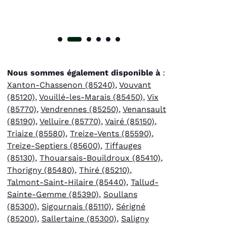
Nous sommes également disponible à
:
Xanton-Chassenon (85240)
,
Vouvant
(85120)
,
Vouillé-les-Marais (85450)
,
Vix
(85770)
,
Vendrennes (85250)
,
Venansault
(85190)
,
Velluire (85770)
,
Vairé (85150)
,
Triaize (85580)
,
Treize-Vents (85590)
,
Treize-Septiers (85600)
,
Tiffauges
(85130)
,
Thouarsais-Bouildroux (85410)
,
Thorigny (85480)
,
Thiré (85210)
,
Talmont-Saint-Hilaire (85440)
,
Tallud-
Sainte-Gemme (85390)
,
Soullans
(85300)
,
Sigournais (85110)
,
Sérigné
(85200)
,
Sallertaine (85300)
,
Saligny