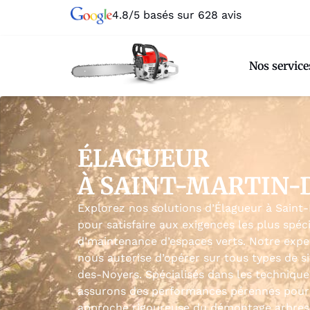
4.8/5 basés sur 628 avis
Nos service
ÉLAGUEUR
À SAINT-MARTIN-
Explorez nos solutions d’Élagueur à Saint
pour satisfaire aux exigences les plus spéc
d’maintenance d’espaces verts. Notre expe
nous autorise d’opérer sur tous types de s
des-Noyers. Spécialisés dans les techniques
assurons des performances pérennes pour 
approche rigoureuse du démontage arbres 