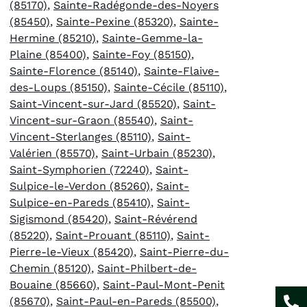
(85170)
,
Sainte-Radégonde-des-Noyers
(85450)
,
Sainte-Pexine (85320)
,
Sainte-
Hermine (85210)
,
Sainte-Gemme-la-
Plaine (85400)
,
Sainte-Foy (85150)
,
Sainte-Florence (85140)
,
Sainte-Flaive-
des-Loups (85150)
,
Sainte-Cécile (85110)
,
Saint-Vincent-sur-Jard (85520)
,
Saint-
Vincent-sur-Graon (85540)
,
Saint-
Vincent-Sterlanges (85110)
,
Saint-
Valérien (85570)
,
Saint-Urbain (85230)
,
Saint-Symphorien (72240)
,
Saint-
Sulpice-le-Verdon (85260)
,
Saint-
Sulpice-en-Pareds (85410)
,
Saint-
Sigismond (85420)
,
Saint-Révérend
(85220)
,
Saint-Prouant (85110)
,
Saint-
Pierre-le-Vieux (85420)
,
Saint-Pierre-du-
Chemin (85120)
,
Saint-Philbert-de-
Bouaine (85660)
,
Saint-Paul-Mont-Penit
(85670)
,
Saint-Paul-en-Pareds (85500)
,