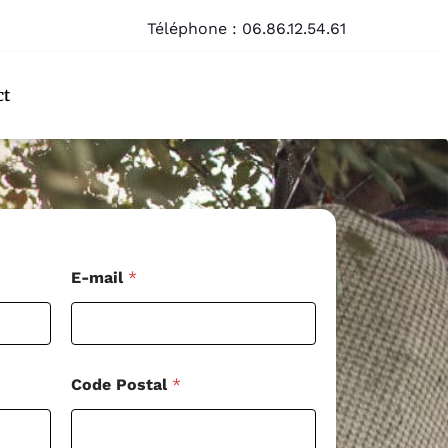
Téléphone :
06.86.12.54.61
ct
*
E-mail
*
*
*
Code Postal
*