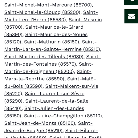
Saint-Michel-Mont-Mercure (85700)
,
Saint-Michel-le-Cloucq (85200)
,
Saint-
Michel-en-l’Herm (85580)
,
Saint-Mesmin
(85700)
,
Saint-Maurice-le-Girard
(85390)
,
Saint-Maurice-des-Noues
(85120)
,
Saint-Mathurin (85150)
,
Saint-
Martin-Lars-en-Sainte-Hermine (85210)
,
Saint-Martin-des-Tilleuls (85130)
,
Saint-
Martin-des-Fontaines (85570)
,
Saint-
Martin-de-Fraigneau (85200)
,
Saint-
Mars-la-Réorthe (85590)
,
Saint-Malô-
du-Bois (85590)
,
Saint-Maixent-sur-Vie
(85220)
,
Saint-Laurent-sur-Sèvre
(85290)
,
Saint-Laurent-de-la-Salle
(85410)
,
Saint-Julien-des-Landes
(85150)
,
Saint-Juire-Champgillon (85210)
,
Saint-Jean-de-Monts (85160)
,
Saint-
Jean-de-Beugné (85210)
,
Saint-Hilaire-
le-Vouhis (85480)
,
Saint-Hilaire-la-Forêt