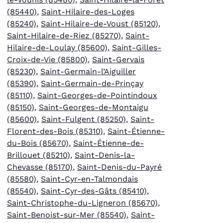
(85440)
,
Saint-Hilaire-des-Loges
(85240)
,
Saint-Hilaire-de-Voust (85120)
,
Saint-Hilaire-de-Riez (85270)
,
Saint-
Hilaire-de-Loulay (85600)
,
Saint-Gilles-
Croix-de-Vie (85800)
,
Saint-Gervais
(85230)
,
Saint-Germain-l’Aiguiller
(85390)
,
Saint-Germain-de-Prinçay
(85110)
,
Saint-Georges-de-Pointindoux
(85150)
,
Saint-Georges-de-Montaigu
(85600)
,
Saint-Fulgent (85250)
,
Saint-
Florent-des-Bois (85310)
,
Saint-Étienne-
du-Bois (85670)
,
Saint-Étienne-de-
Brillouet (85210)
,
Saint-Denis-la-
Chevasse (85170)
,
Saint-Denis-du-Payré
(85580)
,
Saint-Cyr-en-Talmondais
(85540)
,
Saint-Cyr-des-Gâts (85410)
,
Saint-Christophe-du-Ligneron (85670)
,
Saint-Benoist-sur-Mer (85540)
,
Saint-