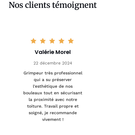
Nos clients témoignent
Valérie Morel
Mathi
22 décembre 2024
5 ja
Grimpeur très professionnel
Interventio
qui a su préserver
sanitair
l'esthétique de nos
arbres mal
bouleaux tout en sécurisant
précis
la proximité avec notre
pertinent
toiture. Travail propre et
fait un tra
soigné, je recommande
Merci pour 
vivement !