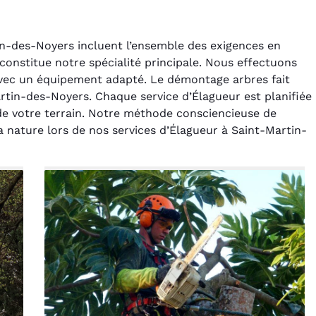
in-des-Noyers incluent l’ensemble des exigences en
 constitue notre spécialité principale. Nous effectuons
 avec un équipement adapté. Le démontage arbres fait
rtin-des-Noyers. Chaque service d’Élagueur est planifiée
s de votre terrain. Notre méthode consciencieuse de
rélie Bonnet
Laurent Perrin
a nature lors de nos services d’Élagueur à Saint-Martin-
21 juin 2024
14 décembre 2024
ice de terrassement
Excellente prestation pour
din à Var était
l'abattage délicat d'un sapin
ionnel. L'équipe a
entre deux maisons.
é de manière efficace
Technicité irréprochable et
ssionnelle, laissant
sécurité assurée. Le
ardin impeccable et
chantier a été laissé propre.
our notre nouveau
Je n'hésiterai pas à vous
t d'aménagement
recontacter.
paysager.