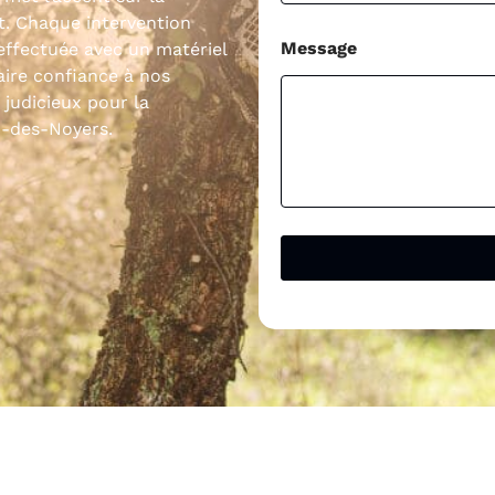
t. Chaque intervention
Message
effectuée avec un matériel
ire confiance à nos
 judicieux pour la
n-des-Noyers.