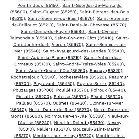
Pointindoux (85150)
,
Saint-Georges-de-Montaigu
(85600)
,
Saint-Fulgent (85250)
,
Saint-Florent-des-Bois
(85310)
,
Saint-Étienne-du-Bois (85670)
,
Saint-Étienne-
de-Brillouet (85210)
,
Saint-Denis-la-Chevasse (85170)
,
Saint-Denis-du-Payré (85580)
,
Saint-Cyr-en-
Talmondais (85540)
,
Saint-Cyr-des-Gâts (85410)
,
Saint-
Christophe-du-Ligneron (85670)
,
Saint-Benoist-sur-
Mer (85540)
,
Saint-Avaugourd-des-Landes (85540)
,
Saint-Aubin-la-Plaine (85210)
,
Saint-Aubin-des-
Ormeaux (85130)
,
Saint-André-Treize-Voies (85260)
,
Saint-André-Goule-d’Oie (85250)
,
Rosnay (85320)
,
Rochetrejoux (85510)
,
Rocheservière (85620)
,
Réaumur
(85700)
,
Puyravault (85450)
,
Puy-de-Serre (85240)
,
Pouzauges (85700)
,
Pouillé (85570)
,
Poiroux (85440)
,
Pissotte (85200)
,
Petosse (85570)
,
Péault (85320)
,
Palluau (85670)
,
Oulmes (85420)
,
Olonne-sur-Mer
(85340)
,
Notre-Dame-de-Riez (85270)
,
Notre-Dame-de-
Monts (85690)
,
Noirmoutier-en-l’Île (85330)
,
Nieul-sur-
l’Autise (85240)
,
Nieul-le-Dolent (85430)
,
Nesmy
(85310)
,
Nalliers (85370)
,
Mouzeuil-Saint-Martin
(85370)
,
Moutiers-sur-le-Lay (85320)
,
Moutiers-les-