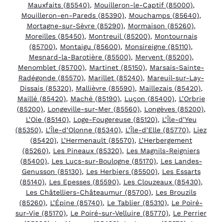
Mauxfaits (85540)
,
Mouilleron-le-Captif (85000)
,
Mouilleron-en-Pareds (85390)
,
Mouchamps (85640)
,
Mortagne-sur-Sèvre (85290)
,
Mormaison (85260)
,
Moreilles (85450)
,
Montreuil (85200)
,
Montournais
(85700)
,
Montaigu (85600)
,
Monsireigne (85110)
,
Mesnard-la-Barotière (85500)
,
Mervent (85200)
,
Menomblet (85700)
,
Martinet (85150)
,
Marsais-Sainte-
Radégonde (85570)
,
Marillet (85240)
,
Mareuil-sur-Lay-
Dissais (85320)
,
Mallièvre (85590)
,
Maillezais (85420)
,
Maillé (85420)
,
Maché (85190)
,
Luçon (85400)
,
L’Orbrie
(85200)
,
Longeville-sur-Mer (85560)
,
Longèves (85200)
,
L’Oie (85140)
,
Loge-Fougereuse (85120)
,
L’Île-d’Yeu
(85350)
,
L’Île-d’Olonne (85340)
,
L’Île-d’Elle (85770)
,
Liez
(85420)
,
L’Hermenault (85570)
,
L’Herbergement
(85260)
,
Les Pineaux (85320)
,
Les Magnils-Reigniers
(85400)
,
Les Lucs-sur-Boulogne (85170)
,
Les Landes-
Genusson (85130)
,
Les Herbiers (85500)
,
Les Essarts
(85140)
,
Les Epesses (85590)
,
Les Clouzeaux (85430)
,
Les Châtelliers-Châteaumur (85700)
,
Les Brouzils
(85260)
,
L’Épine (85740)
,
Le Tablier (85310)
,
Le Poiré-
sur-Vie (85170)
,
Le Poiré-sur-Velluire (85770)
,
Le Perrier