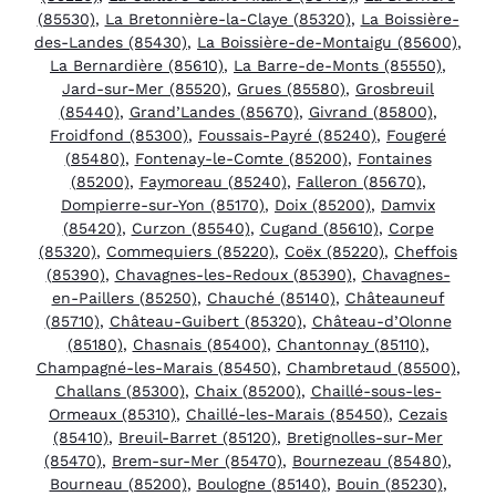
(85530)
,
La Bretonnière-la-Claye (85320)
,
La Boissière-
des-Landes (85430)
,
La Boissière-de-Montaigu (85600)
,
La Bernardière (85610)
,
La Barre-de-Monts (85550)
,
Jard-sur-Mer (85520)
,
Grues (85580)
,
Grosbreuil
(85440)
,
Grand’Landes (85670)
,
Givrand (85800)
,
Froidfond (85300)
,
Foussais-Payré (85240)
,
Fougeré
(85480)
,
Fontenay-le-Comte (85200)
,
Fontaines
(85200)
,
Faymoreau (85240)
,
Falleron (85670)
,
Dompierre-sur-Yon (85170)
,
Doix (85200)
,
Damvix
(85420)
,
Curzon (85540)
,
Cugand (85610)
,
Corpe
(85320)
,
Commequiers (85220)
,
Coëx (85220)
,
Cheffois
(85390)
,
Chavagnes-les-Redoux (85390)
,
Chavagnes-
en-Paillers (85250)
,
Chauché (85140)
,
Châteauneuf
(85710)
,
Château-Guibert (85320)
,
Château-d’Olonne
(85180)
,
Chasnais (85400)
,
Chantonnay (85110)
,
Champagné-les-Marais (85450)
,
Chambretaud (85500)
,
Challans (85300)
,
Chaix (85200)
,
Chaillé-sous-les-
Ormeaux (85310)
,
Chaillé-les-Marais (85450)
,
Cezais
(85410)
,
Breuil-Barret (85120)
,
Bretignolles-sur-Mer
(85470)
,
Brem-sur-Mer (85470)
,
Bournezeau (85480)
,
Bourneau (85200)
,
Boulogne (85140)
,
Bouin (85230)
,