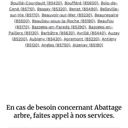
Bouillé-Courdault (85420)
,
Boufféré (85600)
,
Bois-de-
Cené (85710)
,
Bessay (85320)
,
Benet (85490)
,
Belleville-
sur-Vie (85170)
,
Beauvoir-sur-Mer (85230)
,
Beaurepaire
(85500)
,
Beaulieu-sous-la-Roche (85190)
,
Beaufou
(85170)
,
Bazoges-en-Pareds (85390)
,
Bazoges-en-
Paillers (85130)
,
Barbâtre (85630)
,
Avrillé (85440)
,
Auzay
(85200)
,
Aubigny (85430)
,
Apremont (85220)
,
Antigny
(85120)
,
Angles (85750)
,
Aizenay (85190)
En cas de besoin concernant Abattage
arbre, faites appel à nos services.