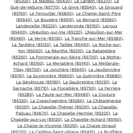
(85300)
,
Le Mazeau (85420)
,
Le Langon (85370)
,
Le
Gué-de-Velluire (85770)
,
Le Givre (85540)
,
Le Girouard
(85150)
,
Le Fenouiller (85800)
,
Le Champ-Saint-Père
(85540)
,
Le Boupère (85510)
,
Le Bernard (85560)
,
Landevieille (85220)
,
Landeronde (85150)
,
Lairoux
(85400)
,
L’Aiguillon-sur-Vie (85220)
,
L’Aiguillon-sur-Mer
(85460)
,
La Verrie (85130)
,
La Tranche-sur-Mer (85360)
,
La Tardière (85120)
,
La Taillée (85450)
,
La Roche-sur-
Yon (85000)
,
La Réorthe (85210)
,
La Rabatelière
(85250)
,
La Pommeraie-sur-Sèvre (85700)
,
La Mothe-
Achard (85150)
,
La Merlatière (85140)
,
La Meilleraie-
Tillay (85700)
,
La Jonchère (85540)
,
La Jaudonnière
(85110)
,
La Guyonnière (85600)
,
La Guérinière (85680)
,
La Génétouze (85190)
,
La Gaubretière (85130)
,
La
Garnache (85710)
,
La Flocellière (85700)
,
La Ferrière
(85280)
,
La Faute-sur-Mer (85460)
,
La Couture
(85320)
,
La Copechagnière (85260)
,
La Châtaigneraie
(85120)
,
La Chapelle-Thémer (85210)
,
La Chapelle-
Palluau (85670)
,
La Chapelle-Hermier (85220)
,
La
Chapelle-aux-Lys (85120)
,
La Chapelle-Achard (85150)
,
La Chaize-le-Vicomte (85310)
,
La Chaize-Giraud
(85220)
,
La Caillère-Saint-Hilaire (85410)
,
La Bruffière