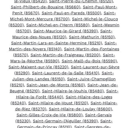
le-Vieux (85420)
,
Saint-Pierre-du-Chemin (85120)
,
Saint-Philbert-de-Bouaine (85660)
,
Saint-Paul-Mont-
Penit (85670)
,
Saint-Paul-en-Pareds (85500)
,
Saint-
Michel-Mont-Mercure (85700)
,
Saint-Michel-le-Cloucq
(85200)
,
Saint-Michel-en-l’Herm (85580)
,
Saint-Mesmin
(85700)
,
Saint-Maurice-le-Girard (85390)
,
Saint-
Maurice-des-Noues (85120)
,
Saint-Mathurin (85150)
,
Saint-Martin-Lars-en-Sainte-Hermine (85210)
,
Saint-
Martin-des-Noyers (85140)
,
Saint-Martin-des-Fontaines
(85570)
,
Saint-Martin-de-Fraigneau (85200)
,
Saint-
Mars-la-Réorthe (85590)
,
Saint-Malô-du-Bois (85590)
,
Saint-Maixent-sur-Vie (85220)
,
Saint-Laurent-sur-Sèvre
(85290)
,
Saint-Laurent-de-la-Salle (85410)
,
Saint-
Julien-des-Landes (85150)
,
Saint-Juire-Champgillon
(85210)
,
Saint-Jean-de-Monts (85160)
,
Saint-Jean-de-
Beugné (85210)
,
Saint-Hilaire-le-Vouhis (85480)
,
Saint-
Hilaire-la-Forêt (85440)
,
Saint-Hilaire-des-Loges
(85240)
,
Saint-Hilaire-de-Voust (85120)
,
Saint-Hilaire-
de-Riez (85270)
,
Saint-Hilaire-de-Loulay (85600)
,
Saint-Gilles-Croix-de-Vie (85800)
,
Saint-Gervais
(85230)
,
Saint-Germain-l’Aiguiller (85390)
,
Saint-
Germain-de-Prinçay (85110)
,
Saint-Georges-de-