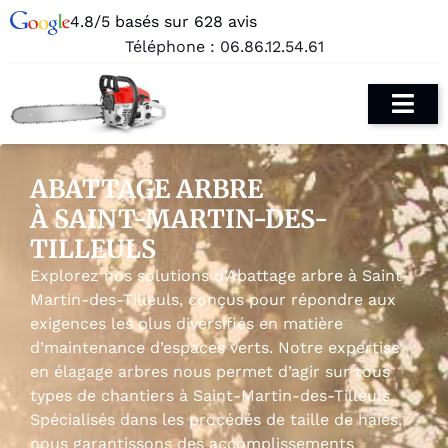
4.8/5 basés sur 628 avis
Téléphone :
06.86.12.54.61
ABATTAGE ARBRE
À SAINT-MARTIN-DES-
TILLEULS
Explorez nos solutions d’Abattage arbre à Saint-
Martin-des-Tilleuls, conçus pour répondre aux
exigences les plus diversifiés en matière
d’maintenance d’espaces verts. Notre expertise
en élagage arbres nous permet d’agir sur tous
types de chantiers à Saint-Martin-des-Tilleuls.
Spécialisés dans les procédés de taille de haies,
nous garantissons des accomplissements