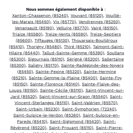
Nous sommes également disponible à
:
Xanton-Chassenon (85240)
,
Vouvant (85120)
,
Vouillé-
les-Marais (85450)
,
Vix (85770)
,
Vendrennes (85250)
,
Venansault (85190)
,
Velluire (85770)
,
Vairé (85150)
,
Triaize (85580)
,
Treize-Vents (85590)
,
Treize-Septiers
(85600)
,
Tiffauges (85130)
,
Thouarsais-Bouildroux
(85410)
,
Thorigny (85480)
,
Thiré (85210)
,
Talmont-Saint-
Hilaire (85440)
,
Tallud-Sainte-Gemme (85390)
,
Soullans
(85300)
,
Sigournais (85110)
,
Sérigné (85200)
,
Sallertaine
(85300)
,
Saligny (85170)
,
Sainte-Radégonde-des-Noyers
(85450)
,
Sainte-Pexine (85320)
,
Sainte-Hermine
(85210)
,
Sainte-Gemme-la-Plaine (85400)
,
Sainte-Foy
(85150)
,
Sainte-Florence (85140)
,
Sainte-Flaive-des-
Loups (85150)
,
Sainte-Cécile (85110)
,
Saint-Vincent-sur-
Jard (85520)
,
Saint-Vincent-sur-Graon (85540)
,
Saint-
Vincent-Sterlanges (85110)
,
Saint-Valérien (85570)
,
Saint-Urbain (85230)
,
Saint-Symphorien (72240)
,
Saint-Sulpice-le-Verdon (85260)
,
Saint-Sulpice-en-
Pareds (85410)
,
Saint-Sigismond (85420)
,
Saint-
Révérend (85220)
,
Saint-Prouant (85110)
,
Saint-Pierre-