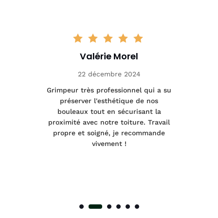
Valérie Morel
22 décembre 2024
tage
Grimpeur très professionnel qui a su
Int
préserver l'esthétique de nos
e et
bouleaux tout en sécurisant la
été
proximité avec notre toiture. Travail
p
 à
propre et soigné, je recommande
tra
vivement !