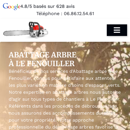
4.8/5 basés sur 628 avis
Téléphone :
06.86.12.54.61
ABATTAGE ARBRE
À LE FENOUILLER
Bénéficiez de nos services d’Abattage arbre à Le
Fenouiller, conçus pour satisfaire aux attentes
les plus variés en matière d’soins d’espaces verts.
Notre expertise en abattage arbres nous autorise
d’agir sur tous types de chantiers à Le Fenouiller.
Référents dans les procédés de débroussaillage,
nous assurons des accomplissements durables
pour votre propriété. Notre approche
professionnelle du démontage arbres favorise la