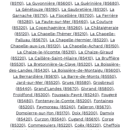
(85110)
,
La Guyonnière (85600)
,
La Guérinière (85680)
,
La Génétouze (85190)
,
La Gaubretière (85130)
,
La
Garnache (85710)
,
La Flocellière (85700)
,
La Ferrière
(85280)
,
La Faute-sur-Mer (85460)
,
La Couture
(85320)
,
La Copechagnière (85260)
,
La Châtaigneraie
(85120)
,
La Chapelle-Thémer (85210)
,
La Chapelle-
Palluau (85670)
,
La Chapelle-Hermier (85220)
,
La
Chapelle-aux-Lys (85120)
,
La Chapelle-Achard (85150)
,
La Chaize-le-Vicomte (85310)
,
La Chaize-Giraud
(85220)
,
La Caillère-Saint-Hilaire (85410)
,
La Bruffière
(85530)
,
La Bretonnière-la-Claye (85320)
,
La Boissière-
des-Landes (85430)
,
La Boissière-de-Montaigu (85600)
,
La Bernardière (85610)
,
La Barre-de-Monts (85550)
,
Jard-sur-Mer (85520)
,
Grues (85580)
,
Grosbreuil
(85440)
,
Grand’Landes (85670)
,
Givrand (85800)
,
Froidfond (85300)
,
Foussais-Payré (85240)
,
Fougeré
(85480)
,
Fontenay-le-Comte (85200)
,
Fontaines
(85200)
,
Faymoreau (85240)
,
Falleron (85670)
,
Dompierre-sur-Yon (85170)
,
Doix (85200)
,
Damvix
(85420)
,
Curzon (85540)
,
Cugand (85610)
,
Corpe
(85320)
,
Commequiers (85220)
,
Coëx (85220)
,
Cheffois