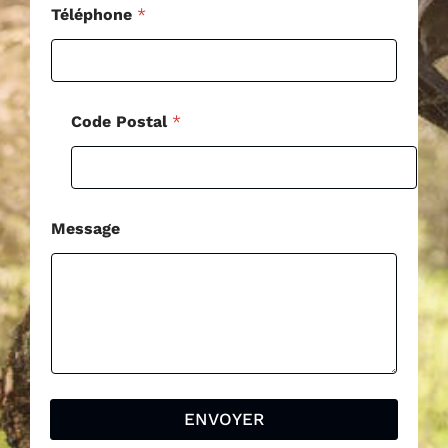
s
Téléphone
*
a
g
e
*
Code Postal
*
Message
ENVOYER