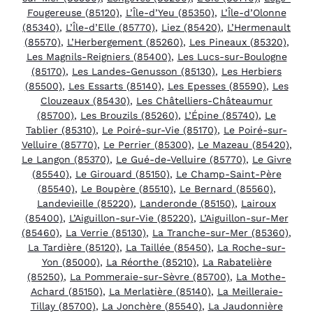
Fougereuse (85120)
,
L’Île-d’Yeu (85350)
,
L’Île-d’Olonne
(85340)
,
L’Île-d’Elle (85770)
,
Liez (85420)
,
L’Hermenault
(85570)
,
L’Herbergement (85260)
,
Les Pineaux (85320)
,
Les Magnils-Reigniers (85400)
,
Les Lucs-sur-Boulogne
(85170)
,
Les Landes-Genusson (85130)
,
Les Herbiers
(85500)
,
Les Essarts (85140)
,
Les Epesses (85590)
,
Les
Clouzeaux (85430)
,
Les Châtelliers-Châteaumur
(85700)
,
Les Brouzils (85260)
,
L’Épine (85740)
,
Le
Tablier (85310)
,
Le Poiré-sur-Vie (85170)
,
Le Poiré-sur-
Velluire (85770)
,
Le Perrier (85300)
,
Le Mazeau (85420)
,
Le Langon (85370)
,
Le Gué-de-Velluire (85770)
,
Le Givre
(85540)
,
Le Girouard (85150)
,
Le Champ-Saint-Père
(85540)
,
Le Boupère (85510)
,
Le Bernard (85560)
,
Landevieille (85220)
,
Landeronde (85150)
,
Lairoux
(85400)
,
L’Aiguillon-sur-Vie (85220)
,
L’Aiguillon-sur-Mer
(85460)
,
La Verrie (85130)
,
La Tranche-sur-Mer (85360)
,
La Tardière (85120)
,
La Taillée (85450)
,
La Roche-sur-
Yon (85000)
,
La Réorthe (85210)
,
La Rabatelière
(85250)
,
La Pommeraie-sur-Sèvre (85700)
,
La Mothe-
Achard (85150)
,
La Merlatière (85140)
,
La Meilleraie-
Tillay (85700)
,
La Jonchère (85540)
,
La Jaudonnière