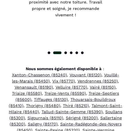
été
proximité avec notre toiture. Travail
p
 à
propre et soigné, je recommande
tra
vivement !
Nous sommes également disponible à
:
Xanton-Chassenon (85240)
,
Vouvant (85120)
,
Vouillé-
les-Marais (85450)
,
Vix (85770)
,
Vendrennes (85250)
,
Venansault (85190)
,
Velluire (85770)
,
Vairé (85150)
,
Triaize (85580)
,
Treize-Vents (85590)
,
Treize-Septiers
(85600)
,
Tiffauges (85130)
,
Thouarsais-Bouildroux
(85410)
,
Thorigny (85480)
,
Thiré (85210)
,
Talmont-Saint-
Hilaire (85440)
,
Tallud-Sainte-Gemme (85390)
,
Soullans
(85300)
,
Sigournais (85110)
,
Sérigné (85200)
,
Sallertaine
(85300)
,
Saligny (85170)
,
Sainte-Radégonde-des-Noyers
(85450)
,
Sainte-Pexine (85320)
,
Sainte-Hermine