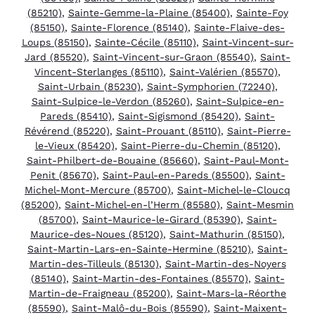
(85210)
,
Sainte-Gemme-la-Plaine (85400)
,
Sainte-Foy
(85150)
,
Sainte-Florence (85140)
,
Sainte-Flaive-des-
Loups (85150)
,
Sainte-Cécile (85110)
,
Saint-Vincent-sur-
Jard (85520)
,
Saint-Vincent-sur-Graon (85540)
,
Saint-
Vincent-Sterlanges (85110)
,
Saint-Valérien (85570)
,
Saint-Urbain (85230)
,
Saint-Symphorien (72240)
,
Saint-Sulpice-le-Verdon (85260)
,
Saint-Sulpice-en-
Pareds (85410)
,
Saint-Sigismond (85420)
,
Saint-
Révérend (85220)
,
Saint-Prouant (85110)
,
Saint-Pierre-
le-Vieux (85420)
,
Saint-Pierre-du-Chemin (85120)
,
Saint-Philbert-de-Bouaine (85660)
,
Saint-Paul-Mont-
Penit (85670)
,
Saint-Paul-en-Pareds (85500)
,
Saint-
Michel-Mont-Mercure (85700)
,
Saint-Michel-le-Cloucq
(85200)
,
Saint-Michel-en-l’Herm (85580)
,
Saint-Mesmin
(85700)
,
Saint-Maurice-le-Girard (85390)
,
Saint-
Maurice-des-Noues (85120)
,
Saint-Mathurin (85150)
,
Saint-Martin-Lars-en-Sainte-Hermine (85210)
,
Saint-
Martin-des-Tilleuls (85130)
,
Saint-Martin-des-Noyers
(85140)
,
Saint-Martin-des-Fontaines (85570)
,
Saint-
Martin-de-Fraigneau (85200)
,
Saint-Mars-la-Réorthe
(85590)
,
Saint-Malô-du-Bois (85590)
,
Saint-Maixent-