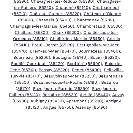
(85390)
,
Chavagnes-les-Redoux (85390)
,
Chavagnes-
en-Paillers (85250)
,
Chauché (85140)
,
Châteauneuf
(85710)
,
Château-Guibert (85320)
,
Château-d’Olonne
(85180)
,
Chasnais (85400)
,
Chantonnay (85110)
,
Champagné-les-Marais (85450)
,
Chambretaud (85500)
,
Challans (85300)
,
Chaix (85200)
,
Chaillé-sous-les-
Ormeaux (85310)
,
Chaillé-les-Marais (85450)
,
Cezais
(85410)
,
Breuil-Barret (85120)
,
Bretignolles-sur-Mer
(85470)
,
Brem-sur-Mer (85470)
,
Bournezeau (85480)
,
Bourneau (85200)
,
Boulogne (85140)
,
Bouin (85230)
,
Bouillé-Courdault (85420)
,
Boufféré (85600)
,
Bois-de-
Cené (85710)
,
Bessay (85320)
,
Benet (85490)
,
Belleville-
sur-Vie (85170)
,
Beauvoir-sur-Mer (85230)
,
Beaurepaire
(85500)
,
Beaulieu-sous-la-Roche (85190)
,
Beaufou
(85170)
,
Bazoges-en-Pareds (85390)
,
Bazoges-en-
Paillers (85130)
,
Barbâtre (85630)
,
Avrillé (85440)
,
Auzay
(85200)
,
Aubigny (85430)
,
Apremont (85220)
,
Antigny
(85120)
,
Angles (85750)
,
Aizenay (85190)