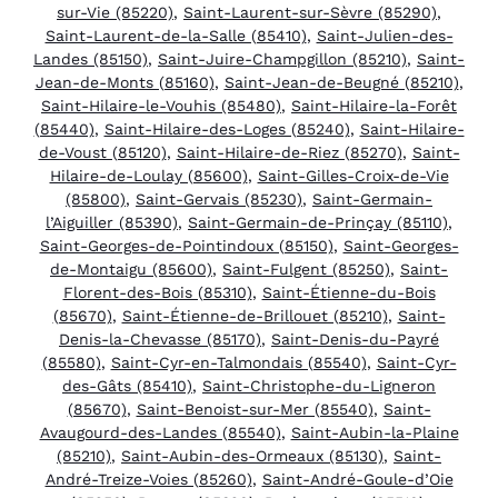
sur-Vie (85220)
,
Saint-Laurent-sur-Sèvre (85290)
,
Saint-Laurent-de-la-Salle (85410)
,
Saint-Julien-des-
Landes (85150)
,
Saint-Juire-Champgillon (85210)
,
Saint-
Jean-de-Monts (85160)
,
Saint-Jean-de-Beugné (85210)
,
Saint-Hilaire-le-Vouhis (85480)
,
Saint-Hilaire-la-Forêt
(85440)
,
Saint-Hilaire-des-Loges (85240)
,
Saint-Hilaire-
de-Voust (85120)
,
Saint-Hilaire-de-Riez (85270)
,
Saint-
Hilaire-de-Loulay (85600)
,
Saint-Gilles-Croix-de-Vie
(85800)
,
Saint-Gervais (85230)
,
Saint-Germain-
l’Aiguiller (85390)
,
Saint-Germain-de-Prinçay (85110)
,
Saint-Georges-de-Pointindoux (85150)
,
Saint-Georges-
de-Montaigu (85600)
,
Saint-Fulgent (85250)
,
Saint-
Florent-des-Bois (85310)
,
Saint-Étienne-du-Bois
(85670)
,
Saint-Étienne-de-Brillouet (85210)
,
Saint-
Denis-la-Chevasse (85170)
,
Saint-Denis-du-Payré
(85580)
,
Saint-Cyr-en-Talmondais (85540)
,
Saint-Cyr-
des-Gâts (85410)
,
Saint-Christophe-du-Ligneron
(85670)
,
Saint-Benoist-sur-Mer (85540)
,
Saint-
Avaugourd-des-Landes (85540)
,
Saint-Aubin-la-Plaine
(85210)
,
Saint-Aubin-des-Ormeaux (85130)
,
Saint-
André-Treize-Voies (85260)
,
Saint-André-Goule-d’Oie