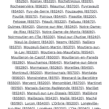
(85250)
,
Rosnay (85320)
,
Rochetrejoux (85510)
,
Rocheservière (85620)
,
Réaumur (85700)
,
Puyravault
(85450)
,
Puy-de-Serre (85240)
,
Pouzauges (85700)
,
Pouillé (85570)
,
Poiroux (85440)
,
Pissotte (85200)
,
Petosse (85570)
,
Péault (85320)
,
Palluau (85670)
,
Oulmes (85420)
,
Olonne-sur-Mer (85340)
,
Notre-Dame-
de-Riez (85270)
,
Notre-Dame-de-Monts (85690)
,
Noirmoutier-en-l’Île (85330)
,
Nieul-sur-l’Autise (85240)
,
Nieul-le-Dolent (85430)
,
Nesmy (85310)
,
Nalliers
(85370)
,
Mouzeuil-Saint-Martin (85370)
,
Moutiers-sur-
le-Lay (85320)
,
Moutiers-les-Mauxfaits (85540)
,
Mouilleron-le-Captif (85000)
,
Mouilleron-en-Pareds
(85390)
,
Mouchamps (85640)
,
Mortagne-sur-Sèvre
(85290)
,
Mormaison (85260)
,
Moreilles (85450)
,
Montreuil (85200)
,
Montournais (85700)
,
Montaigu
(85600)
,
Monsireigne (85110)
,
Mesnard-la-Barotière
(85500)
,
Mervent (85200)
,
Menomblet (85700)
,
Martinet
(85150)
,
Marsais-Sainte-Radégonde (85570)
,
Marillet
(85240)
,
Mareuil-sur-Lay-Dissais (85320)
,
Mallièvre
(85590)
,
Maillezais (85420)
,
Maillé (85420)
,
Maché
(85190)
,
Luçon (85400)
,
L’Orbrie (85200)
,
Longeville-
sur-Mer (85560)
,
Longèves (85200)
,
L’Oie (85140)
,
Loge-