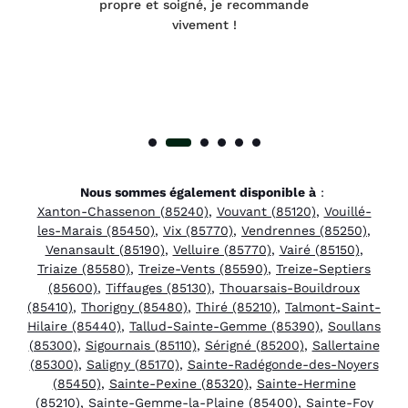
 à
propre et soigné, je recommande
tra
vivement !
Nous sommes également disponible à
:
Xanton-Chassenon (85240)
,
Vouvant (85120)
,
Vouillé-
les-Marais (85450)
,
Vix (85770)
,
Vendrennes (85250)
,
Venansault (85190)
,
Velluire (85770)
,
Vairé (85150)
,
Triaize (85580)
,
Treize-Vents (85590)
,
Treize-Septiers
(85600)
,
Tiffauges (85130)
,
Thouarsais-Bouildroux
(85410)
,
Thorigny (85480)
,
Thiré (85210)
,
Talmont-Saint-
Hilaire (85440)
,
Tallud-Sainte-Gemme (85390)
,
Soullans
(85300)
,
Sigournais (85110)
,
Sérigné (85200)
,
Sallertaine
(85300)
,
Saligny (85170)
,
Sainte-Radégonde-des-Noyers
(85450)
,
Sainte-Pexine (85320)
,
Sainte-Hermine
(85210)
,
Sainte-Gemme-la-Plaine (85400)
,
Sainte-Foy