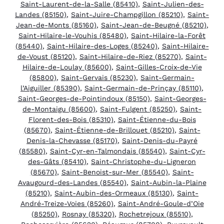
Saint-Laurent-de-la-Salle (85410)
,
Saint-Julien-des-
Landes (85150)
,
Saint-Juire-Champgillon (85210)
,
Saint-
Jean-de-Monts (85160)
,
Saint-Jean-de-Beugné (85210)
,
Saint-Hilaire-le-Vouhis (85480)
,
Saint-Hilaire-la-Forêt
(85440)
,
Saint-Hilaire-des-Loges (85240)
,
Saint-Hilaire-
de-Voust (85120)
,
Saint-Hilaire-de-Riez (85270)
,
Saint-
Hilaire-de-Loulay (85600)
,
Saint-Gilles-Croix-de-Vie
(85800)
,
Saint-Gervais (85230)
,
Saint-Germain-
l’Aiguiller (85390)
,
Saint-Germain-de-Prinçay (85110)
,
Saint-Georges-de-Pointindoux (85150)
,
Saint-Georges-
de-Montaigu (85600)
,
Saint-Fulgent (85250)
,
Saint-
Florent-des-Bois (85310)
,
Saint-Étienne-du-Bois
(85670)
,
Saint-Étienne-de-Brillouet (85210)
,
Saint-
Denis-la-Chevasse (85170)
,
Saint-Denis-du-Payré
(85580)
,
Saint-Cyr-en-Talmondais (85540)
,
Saint-Cyr-
des-Gâts (85410)
,
Saint-Christophe-du-Ligneron
(85670)
,
Saint-Benoist-sur-Mer (85540)
,
Saint-
Avaugourd-des-Landes (85540)
,
Saint-Aubin-la-Plaine
(85210)
,
Saint-Aubin-des-Ormeaux (85130)
,
Saint-
André-Treize-Voies (85260)
,
Saint-André-Goule-d’Oie
(85250)
,
Rosnay (85320)
,
Rochetrejoux (85510)
,