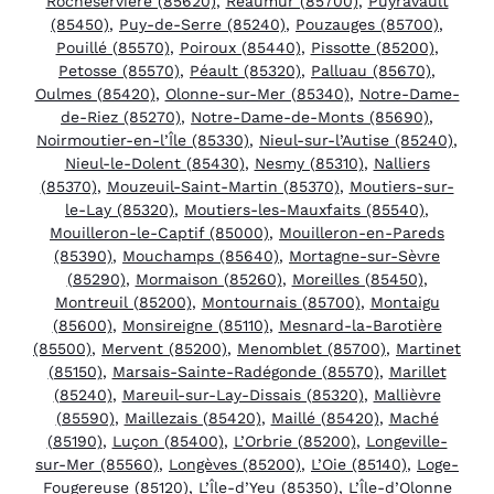
Rocheservière (85620)
,
Réaumur (85700)
,
Puyravault
(85450)
,
Puy-de-Serre (85240)
,
Pouzauges (85700)
,
Pouillé (85570)
,
Poiroux (85440)
,
Pissotte (85200)
,
Petosse (85570)
,
Péault (85320)
,
Palluau (85670)
,
Oulmes (85420)
,
Olonne-sur-Mer (85340)
,
Notre-Dame-
de-Riez (85270)
,
Notre-Dame-de-Monts (85690)
,
Noirmoutier-en-l’Île (85330)
,
Nieul-sur-l’Autise (85240)
,
Nieul-le-Dolent (85430)
,
Nesmy (85310)
,
Nalliers
(85370)
,
Mouzeuil-Saint-Martin (85370)
,
Moutiers-sur-
le-Lay (85320)
,
Moutiers-les-Mauxfaits (85540)
,
Mouilleron-le-Captif (85000)
,
Mouilleron-en-Pareds
(85390)
,
Mouchamps (85640)
,
Mortagne-sur-Sèvre
(85290)
,
Mormaison (85260)
,
Moreilles (85450)
,
Montreuil (85200)
,
Montournais (85700)
,
Montaigu
(85600)
,
Monsireigne (85110)
,
Mesnard-la-Barotière
(85500)
,
Mervent (85200)
,
Menomblet (85700)
,
Martinet
(85150)
,
Marsais-Sainte-Radégonde (85570)
,
Marillet
(85240)
,
Mareuil-sur-Lay-Dissais (85320)
,
Mallièvre
(85590)
,
Maillezais (85420)
,
Maillé (85420)
,
Maché
(85190)
,
Luçon (85400)
,
L’Orbrie (85200)
,
Longeville-
sur-Mer (85560)
,
Longèves (85200)
,
L’Oie (85140)
,
Loge-
Fougereuse (85120)
,
L’Île-d’Yeu (85350)
,
L’Île-d’Olonne