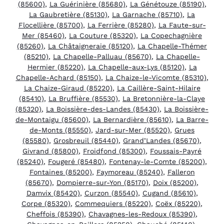
(85600)
,
La Guérinière (85680)
,
La Génétouze (85190)
,
La Gaubretière (85130)
,
La Garnache (85710)
,
La
Flocellière (85700)
,
La Ferrière (85280)
,
La Faute-sur-
Mer (85460)
,
La Couture (85320)
,
La Copechagnière
(85260)
,
La Châtaigneraie (85120)
,
La Chapelle-Thémer
(85210)
,
La Chapelle-Palluau (85670)
,
La Chapelle-
Hermier (85220)
,
La Chapelle-aux-Lys (85120)
,
La
Chapelle-Achard (85150)
,
La Chaize-le-Vicomte (85310)
,
La Chaize-Giraud (85220)
,
La Caillère-Saint-Hilaire
(85410)
,
La Bruffière (85530)
,
La Bretonnière-la-Claye
(85320)
,
La Boissière-des-Landes (85430)
,
La Boissière-
de-Montaigu (85600)
,
La Bernardière (85610)
,
La Barre-
de-Monts (85550)
,
Jard-sur-Mer (85520)
,
Grues
(85580)
,
Grosbreuil (85440)
,
Grand’Landes (85670)
,
Givrand (85800)
,
Froidfond (85300)
,
Foussais-Payré
(85240)
,
Fougeré (85480)
,
Fontenay-le-Comte (85200)
,
Fontaines (85200)
,
Faymoreau (85240)
,
Falleron
(85670)
,
Dompierre-sur-Yon (85170)
,
Doix (85200)
,
Damvix (85420)
,
Curzon (85540)
,
Cugand (85610)
,
Corpe (85320)
,
Commequiers (85220)
,
Coëx (85220)
,
Cheffois (85390)
,
Chavagnes-les-Redoux (85390)
,