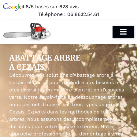
4.8/5 basés sur 628 avis
Téléphone :
06.86.12.54.61
ABATTAGE ARBRE
À CEZAIS
Découvrez nos solutions d’Abattage arbre à
Cezais, élaborés pour répondre aux besoins les
plus diversifiés en matière d’entretien d’espaces
verts. Notre savoir-faire en dessouchage arbres
nous permet d’opérer sur tous types de projets à
Cezais. Experts dans les méthodes de taille
arbres, nous assurons des accomplissements
durables pour votre espace extérieur. Notre
approche professionnelle du démontage arbres