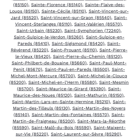
(85150)
,
Sainte-Florence (85140)
,
Sainte-Flaive-des-
Loups (85150)
,
Sainte-Cécile (85110)
,
Saint-Vincent-sur-
Jard (85520)
,
Saint-Vincent-sur-Graon (85540)
,
Saint-
Vincent-Sterlanges (85110)
,
Saint-Valérien (85570)
,
Saint-Urbain (85230)
,
Saint-Symphorien (72240)
,
Saint-Sulpice-le-Verdon (85260)
,
Saint-Sulpice-en-
Pareds (85410)
,
Saint-Sigismond (85420)
,
Saint-
Révérend (85220)
,
Saint-Prouant (85110)
,
Saint-Pierre-
le-Vieux (85420)
,
Saint-Pierre-du-Chemin (85120)
,
Saint-Philbert-de-Bouaine (85660)
,
Saint-Paul-Mont-
Penit (85670)
,
Saint-Paul-en-Pareds (85500)
,
Saint-
Michel-Mont-Mercure (85700)
,
Saint-Michel-le-Cloucq
(85200)
,
Saint-Michel-en-l’Herm (85580)
,
Saint-Mesmin
(85700)
,
Saint-Maurice-le-Girard (85390)
,
Saint-
Maurice-des-Noues (85120)
,
Saint-Mathurin (85150)
,
Saint-Martin-Lars-en-Sainte-Hermine (85210)
,
Saint-
Martin-des-Tilleuls (85130)
,
Saint-Martin-des-Noyers
(85140)
,
Saint-Martin-des-Fontaines (85570)
,
Saint-
Martin-de-Fraigneau (85200)
,
Saint-Mars-la-Réorthe
(85590)
,
Saint-Malô-du-Bois (85590)
,
Saint-Maixent-
sur-Vie (85220)
,
Saint-Laurent-sur-Sèvre (85290)
,