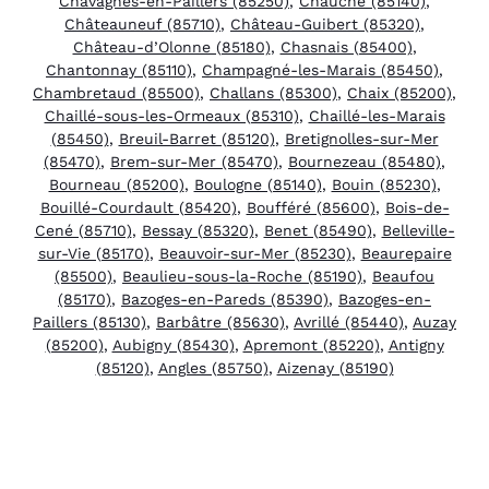
Chavagnes-en-Paillers (85250)
,
Chauché (85140)
,
Châteauneuf (85710)
,
Château-Guibert (85320)
,
Château-d’Olonne (85180)
,
Chasnais (85400)
,
Chantonnay (85110)
,
Champagné-les-Marais (85450)
,
Chambretaud (85500)
,
Challans (85300)
,
Chaix (85200)
,
Chaillé-sous-les-Ormeaux (85310)
,
Chaillé-les-Marais
(85450)
,
Breuil-Barret (85120)
,
Bretignolles-sur-Mer
(85470)
,
Brem-sur-Mer (85470)
,
Bournezeau (85480)
,
Bourneau (85200)
,
Boulogne (85140)
,
Bouin (85230)
,
Bouillé-Courdault (85420)
,
Boufféré (85600)
,
Bois-de-
Cené (85710)
,
Bessay (85320)
,
Benet (85490)
,
Belleville-
sur-Vie (85170)
,
Beauvoir-sur-Mer (85230)
,
Beaurepaire
(85500)
,
Beaulieu-sous-la-Roche (85190)
,
Beaufou
(85170)
,
Bazoges-en-Pareds (85390)
,
Bazoges-en-
Paillers (85130)
,
Barbâtre (85630)
,
Avrillé (85440)
,
Auzay
(85200)
,
Aubigny (85430)
,
Apremont (85220)
,
Antigny
(85120)
,
Angles (85750)
,
Aizenay (85190)