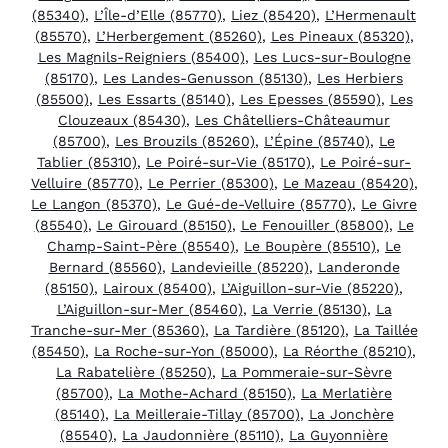
(85340)
,
L’Île-d’Elle (85770)
,
Liez (85420)
,
L’Hermenault
(85570)
,
L’Herbergement (85260)
,
Les Pineaux (85320)
,
Les Magnils-Reigniers (85400)
,
Les Lucs-sur-Boulogne
(85170)
,
Les Landes-Genusson (85130)
,
Les Herbiers
(85500)
,
Les Essarts (85140)
,
Les Epesses (85590)
,
Les
Clouzeaux (85430)
,
Les Châtelliers-Châteaumur
(85700)
,
Les Brouzils (85260)
,
L’Épine (85740)
,
Le
Tablier (85310)
,
Le Poiré-sur-Vie (85170)
,
Le Poiré-sur-
Velluire (85770)
,
Le Perrier (85300)
,
Le Mazeau (85420)
,
Le Langon (85370)
,
Le Gué-de-Velluire (85770)
,
Le Givre
(85540)
,
Le Girouard (85150)
,
Le Fenouiller (85800)
,
Le
Champ-Saint-Père (85540)
,
Le Boupère (85510)
,
Le
Bernard (85560)
,
Landevieille (85220)
,
Landeronde
(85150)
,
Lairoux (85400)
,
L’Aiguillon-sur-Vie (85220)
,
L’Aiguillon-sur-Mer (85460)
,
La Verrie (85130)
,
La
Tranche-sur-Mer (85360)
,
La Tardière (85120)
,
La Taillée
(85450)
,
La Roche-sur-Yon (85000)
,
La Réorthe (85210)
,
La Rabatelière (85250)
,
La Pommeraie-sur-Sèvre
(85700)
,
La Mothe-Achard (85150)
,
La Merlatière
(85140)
,
La Meilleraie-Tillay (85700)
,
La Jonchère
(85540)
,
La Jaudonnière (85110)
,
La Guyonnière