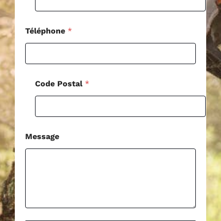
s
t
a
l
Téléphone
*
Code Postal
*
Message