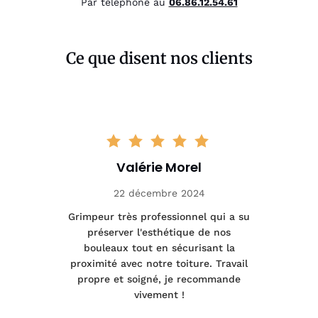
Par téléphone au
06.86.12.54.61
Ce que disent nos clients
Valérie Morel
22 décembre 2024
tage
Grimpeur très professionnel qui a su
Int
préserver l'esthétique de nos
e et
bouleaux tout en sécurisant la
été
proximité avec notre toiture. Travail
p
 à
propre et soigné, je recommande
tra
vivement !