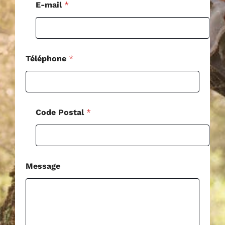
g
E-mail
*
e
N
o
m
Téléphone
*
Code Postal
*
Message