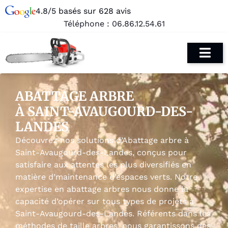
4.8/5 basés sur 628 avis
Téléphone :
06.86.12.54.61
ABATTAGE ARBRE
À SAINT-AVAUGOURD-DES-
LANDES
Découvrez nos solutions d’Abattage arbre à
Saint-Avaugourd-des-Landes, conçus pour
satisfaire aux attentes les plus diversifiés en
matière d’maintenance d’espaces verts. Notre
expertise en abattage arbres nous donne la
capacité d’opérer sur tous types de projets à
Saint-Avaugourd-des-Landes. Référents dans les
méthodes de taille arbres, nous garantissons des