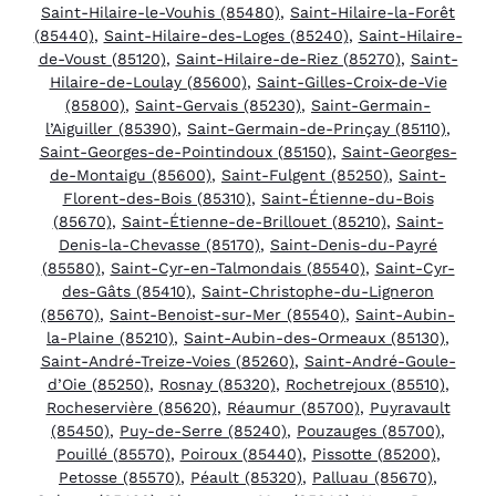
Saint-Hilaire-le-Vouhis (85480)
,
Saint-Hilaire-la-Forêt
(85440)
,
Saint-Hilaire-des-Loges (85240)
,
Saint-Hilaire-
de-Voust (85120)
,
Saint-Hilaire-de-Riez (85270)
,
Saint-
Hilaire-de-Loulay (85600)
,
Saint-Gilles-Croix-de-Vie
(85800)
,
Saint-Gervais (85230)
,
Saint-Germain-
l’Aiguiller (85390)
,
Saint-Germain-de-Prinçay (85110)
,
Saint-Georges-de-Pointindoux (85150)
,
Saint-Georges-
de-Montaigu (85600)
,
Saint-Fulgent (85250)
,
Saint-
Florent-des-Bois (85310)
,
Saint-Étienne-du-Bois
(85670)
,
Saint-Étienne-de-Brillouet (85210)
,
Saint-
Denis-la-Chevasse (85170)
,
Saint-Denis-du-Payré
(85580)
,
Saint-Cyr-en-Talmondais (85540)
,
Saint-Cyr-
des-Gâts (85410)
,
Saint-Christophe-du-Ligneron
(85670)
,
Saint-Benoist-sur-Mer (85540)
,
Saint-Aubin-
la-Plaine (85210)
,
Saint-Aubin-des-Ormeaux (85130)
,
Saint-André-Treize-Voies (85260)
,
Saint-André-Goule-
d’Oie (85250)
,
Rosnay (85320)
,
Rochetrejoux (85510)
,
Rocheservière (85620)
,
Réaumur (85700)
,
Puyravault
(85450)
,
Puy-de-Serre (85240)
,
Pouzauges (85700)
,
Pouillé (85570)
,
Poiroux (85440)
,
Pissotte (85200)
,
Petosse (85570)
,
Péault (85320)
,
Palluau (85670)
,