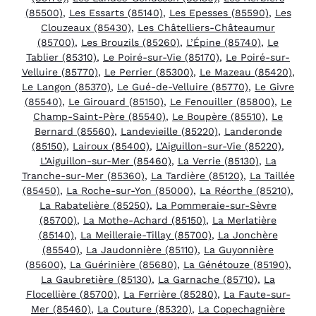
(85500)
,
Les Essarts (85140)
,
Les Epesses (85590)
,
Les
Clouzeaux (85430)
,
Les Châtelliers-Châteaumur
(85700)
,
Les Brouzils (85260)
,
L’Épine (85740)
,
Le
Tablier (85310)
,
Le Poiré-sur-Vie (85170)
,
Le Poiré-sur-
Velluire (85770)
,
Le Perrier (85300)
,
Le Mazeau (85420)
,
Le Langon (85370)
,
Le Gué-de-Velluire (85770)
,
Le Givre
(85540)
,
Le Girouard (85150)
,
Le Fenouiller (85800)
,
Le
Champ-Saint-Père (85540)
,
Le Boupère (85510)
,
Le
Bernard (85560)
,
Landevieille (85220)
,
Landeronde
(85150)
,
Lairoux (85400)
,
L’Aiguillon-sur-Vie (85220)
,
L’Aiguillon-sur-Mer (85460)
,
La Verrie (85130)
,
La
Tranche-sur-Mer (85360)
,
La Tardière (85120)
,
La Taillée
(85450)
,
La Roche-sur-Yon (85000)
,
La Réorthe (85210)
,
La Rabatelière (85250)
,
La Pommeraie-sur-Sèvre
(85700)
,
La Mothe-Achard (85150)
,
La Merlatière
(85140)
,
La Meilleraie-Tillay (85700)
,
La Jonchère
(85540)
,
La Jaudonnière (85110)
,
La Guyonnière
(85600)
,
La Guérinière (85680)
,
La Génétouze (85190)
,
La Gaubretière (85130)
,
La Garnache (85710)
,
La
Flocellière (85700)
,
La Ferrière (85280)
,
La Faute-sur-
Mer (85460)
,
La Couture (85320)
,
La Copechagnière