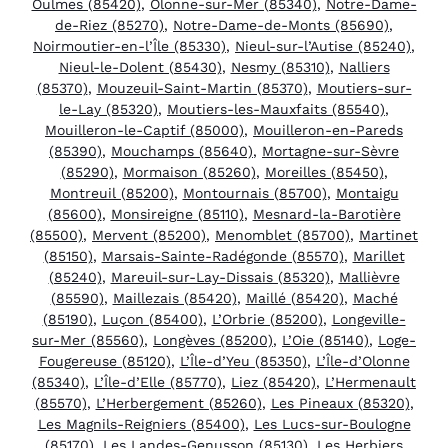
Oulmes (85420)
,
Olonne-sur-Mer (85340)
,
Notre-Dame-
de-Riez (85270)
,
Notre-Dame-de-Monts (85690)
,
Noirmoutier-en-l’Île (85330)
,
Nieul-sur-l’Autise (85240)
,
Nieul-le-Dolent (85430)
,
Nesmy (85310)
,
Nalliers
(85370)
,
Mouzeuil-Saint-Martin (85370)
,
Moutiers-sur-
le-Lay (85320)
,
Moutiers-les-Mauxfaits (85540)
,
Mouilleron-le-Captif (85000)
,
Mouilleron-en-Pareds
(85390)
,
Mouchamps (85640)
,
Mortagne-sur-Sèvre
(85290)
,
Mormaison (85260)
,
Moreilles (85450)
,
Montreuil (85200)
,
Montournais (85700)
,
Montaigu
(85600)
,
Monsireigne (85110)
,
Mesnard-la-Barotière
(85500)
,
Mervent (85200)
,
Menomblet (85700)
,
Martinet
(85150)
,
Marsais-Sainte-Radégonde (85570)
,
Marillet
(85240)
,
Mareuil-sur-Lay-Dissais (85320)
,
Mallièvre
(85590)
,
Maillezais (85420)
,
Maillé (85420)
,
Maché
(85190)
,
Luçon (85400)
,
L’Orbrie (85200)
,
Longeville-
sur-Mer (85560)
,
Longèves (85200)
,
L’Oie (85140)
,
Loge-
Fougereuse (85120)
,
L’Île-d’Yeu (85350)
,
L’Île-d’Olonne
(85340)
,
L’Île-d’Elle (85770)
,
Liez (85420)
,
L’Hermenault
(85570)
,
L’Herbergement (85260)
,
Les Pineaux (85320)
,
Les Magnils-Reigniers (85400)
,
Les Lucs-sur-Boulogne
(85170)
,
Les Landes-Genusson (85130)
,
Les Herbiers