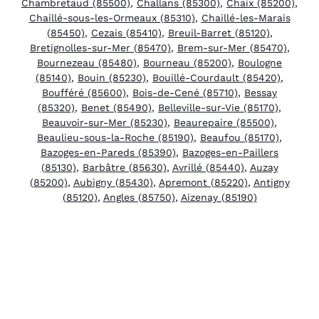
Chambretaud (85500)
,
Challans (85300)
,
Chaix (85200)
,
Chaillé-sous-les-Ormeaux (85310)
,
Chaillé-les-Marais
(85450)
,
Cezais (85410)
,
Breuil-Barret (85120)
,
Bretignolles-sur-Mer (85470)
,
Brem-sur-Mer (85470)
,
Bournezeau (85480)
,
Bourneau (85200)
,
Boulogne
(85140)
,
Bouin (85230)
,
Bouillé-Courdault (85420)
,
Boufféré (85600)
,
Bois-de-Cené (85710)
,
Bessay
(85320)
,
Benet (85490)
,
Belleville-sur-Vie (85170)
,
Beauvoir-sur-Mer (85230)
,
Beaurepaire (85500)
,
Beaulieu-sous-la-Roche (85190)
,
Beaufou (85170)
,
Bazoges-en-Pareds (85390)
,
Bazoges-en-Paillers
(85130)
,
Barbâtre (85630)
,
Avrillé (85440)
,
Auzay
(85200)
,
Aubigny (85430)
,
Apremont (85220)
,
Antigny
(85120)
,
Angles (85750)
,
Aizenay (85190)