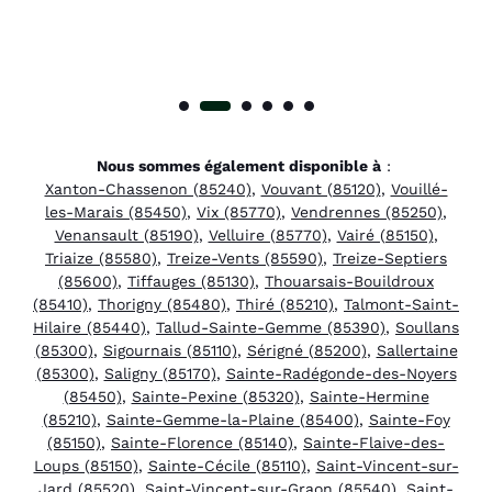
Nous sommes également disponible à
:
Xanton-Chassenon (85240)
,
Vouvant (85120)
,
Vouillé-
les-Marais (85450)
,
Vix (85770)
,
Vendrennes (85250)
,
Venansault (85190)
,
Velluire (85770)
,
Vairé (85150)
,
Triaize (85580)
,
Treize-Vents (85590)
,
Treize-Septiers
(85600)
,
Tiffauges (85130)
,
Thouarsais-Bouildroux
(85410)
,
Thorigny (85480)
,
Thiré (85210)
,
Talmont-Saint-
Hilaire (85440)
,
Tallud-Sainte-Gemme (85390)
,
Soullans
(85300)
,
Sigournais (85110)
,
Sérigné (85200)
,
Sallertaine
(85300)
,
Saligny (85170)
,
Sainte-Radégonde-des-Noyers
(85450)
,
Sainte-Pexine (85320)
,
Sainte-Hermine
(85210)
,
Sainte-Gemme-la-Plaine (85400)
,
Sainte-Foy
(85150)
,
Sainte-Florence (85140)
,
Sainte-Flaive-des-
Loups (85150)
,
Sainte-Cécile (85110)
,
Saint-Vincent-sur-
Jard (85520)
,
Saint-Vincent-sur-Graon (85540)
,
Saint-