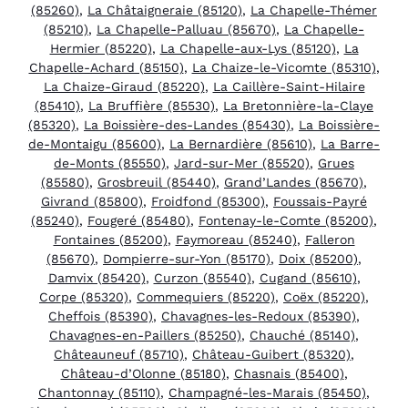
(85260)
,
La Châtaigneraie (85120)
,
La Chapelle-Thémer
(85210)
,
La Chapelle-Palluau (85670)
,
La Chapelle-
Hermier (85220)
,
La Chapelle-aux-Lys (85120)
,
La
Chapelle-Achard (85150)
,
La Chaize-le-Vicomte (85310)
,
La Chaize-Giraud (85220)
,
La Caillère-Saint-Hilaire
(85410)
,
La Bruffière (85530)
,
La Bretonnière-la-Claye
(85320)
,
La Boissière-des-Landes (85430)
,
La Boissière-
de-Montaigu (85600)
,
La Bernardière (85610)
,
La Barre-
de-Monts (85550)
,
Jard-sur-Mer (85520)
,
Grues
(85580)
,
Grosbreuil (85440)
,
Grand’Landes (85670)
,
Givrand (85800)
,
Froidfond (85300)
,
Foussais-Payré
(85240)
,
Fougeré (85480)
,
Fontenay-le-Comte (85200)
,
Fontaines (85200)
,
Faymoreau (85240)
,
Falleron
(85670)
,
Dompierre-sur-Yon (85170)
,
Doix (85200)
,
Damvix (85420)
,
Curzon (85540)
,
Cugand (85610)
,
Corpe (85320)
,
Commequiers (85220)
,
Coëx (85220)
,
Cheffois (85390)
,
Chavagnes-les-Redoux (85390)
,
Chavagnes-en-Paillers (85250)
,
Chauché (85140)
,
Châteauneuf (85710)
,
Château-Guibert (85320)
,
Château-d’Olonne (85180)
,
Chasnais (85400)
,
Chantonnay (85110)
,
Champagné-les-Marais (85450)
,