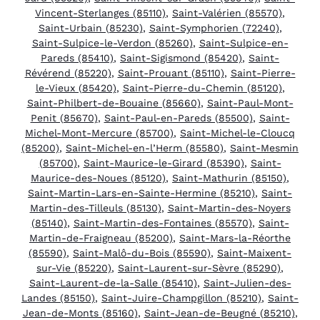
Vincent-Sterlanges (85110)
,
Saint-Valérien (85570)
,
Saint-Urbain (85230)
,
Saint-Symphorien (72240)
,
Saint-Sulpice-le-Verdon (85260)
,
Saint-Sulpice-en-
Pareds (85410)
,
Saint-Sigismond (85420)
,
Saint-
Révérend (85220)
,
Saint-Prouant (85110)
,
Saint-Pierre-
le-Vieux (85420)
,
Saint-Pierre-du-Chemin (85120)
,
Saint-Philbert-de-Bouaine (85660)
,
Saint-Paul-Mont-
Penit (85670)
,
Saint-Paul-en-Pareds (85500)
,
Saint-
Michel-Mont-Mercure (85700)
,
Saint-Michel-le-Cloucq
(85200)
,
Saint-Michel-en-l’Herm (85580)
,
Saint-Mesmin
(85700)
,
Saint-Maurice-le-Girard (85390)
,
Saint-
Maurice-des-Noues (85120)
,
Saint-Mathurin (85150)
,
Saint-Martin-Lars-en-Sainte-Hermine (85210)
,
Saint-
Martin-des-Tilleuls (85130)
,
Saint-Martin-des-Noyers
(85140)
,
Saint-Martin-des-Fontaines (85570)
,
Saint-
Martin-de-Fraigneau (85200)
,
Saint-Mars-la-Réorthe
(85590)
,
Saint-Malô-du-Bois (85590)
,
Saint-Maixent-
sur-Vie (85220)
,
Saint-Laurent-sur-Sèvre (85290)
,
Saint-Laurent-de-la-Salle (85410)
,
Saint-Julien-des-
Landes (85150)
,
Saint-Juire-Champgillon (85210)
,
Saint-
Jean-de-Monts (85160)
,
Saint-Jean-de-Beugné (85210)
,