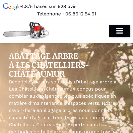
4.8/5 basés sur 628 avis
Téléphone :
06.86.12.54.61
ABATTAGE ARBRE
À LES CHÂTELLIERS-
CHÂTEAUMUR
Bénéficiez de nos solutions d’Abattage arbre à
Les Châtelliers-Châteaumur, conçus pour
combler aux exigences les plus spécifiques en
matière d’maintenance d’espaces verts. Notre
savoir-faire en élagage arbres nous donne la
capacité d’agir sur tous types de chantiers à Les
Châtelliers-Châteaumur. Experts dans les
méthodes de taille arbres, nous promettons des