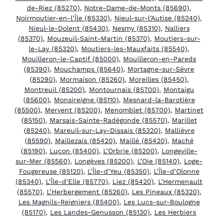
de-Riez (85270)
,
Notre-Dame-de-Monts (85690)
,
Noirmoutier-en-l’Île (85330)
,
Nieul-sur-l’Autise (85240)
,
Nieul-le-Dolent (85430)
,
Nesmy (85310)
,
Nalliers
(85370)
,
Mouzeuil-Saint-Martin (85370)
,
Moutiers-sur-
le-Lay (85320)
,
Moutiers-les-Mauxfaits (85540)
,
Mouilleron-le-Captif (85000)
,
Mouilleron-en-Pareds
(85390)
,
Mouchamps (85640)
,
Mortagne-sur-Sèvre
(85290)
,
Mormaison (85260)
,
Moreilles (85450)
,
Montreuil (85200)
,
Montournais (85700)
,
Montaigu
(85600)
,
Monsireigne (85110)
,
Mesnard-la-Barotière
(85500)
,
Mervent (85200)
,
Menomblet (85700)
,
Martinet
(85150)
,
Marsais-Sainte-Radégonde (85570)
,
Marillet
(85240)
,
Mareuil-sur-Lay-Dissais (85320)
,
Mallièvre
(85590)
,
Maillezais (85420)
,
Maillé (85420)
,
Maché
(85190)
,
Luçon (85400)
,
L’Orbrie (85200)
,
Longeville-
sur-Mer (85560)
,
Longèves (85200)
,
L’Oie (85140)
,
Loge-
Fougereuse (85120)
,
L’Île-d’Yeu (85350)
,
L’Île-d’Olonne
(85340)
,
L’Île-d’Elle (85770)
,
Liez (85420)
,
L’Hermenault
(85570)
,
L’Herbergement (85260)
,
Les Pineaux (85320)
,
Les Magnils-Reigniers (85400)
,
Les Lucs-sur-Boulogne
(85170)
,
Les Landes-Genusson (85130)
,
Les Herbiers