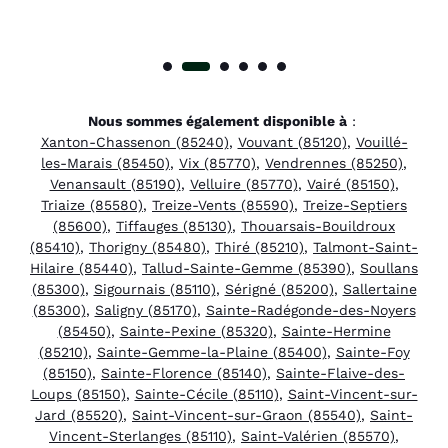
Nous sommes également disponible à
:
Xanton-Chassenon (85240)
,
Vouvant (85120)
,
Vouillé-
les-Marais (85450)
,
Vix (85770)
,
Vendrennes (85250)
,
Venansault (85190)
,
Velluire (85770)
,
Vairé (85150)
,
Triaize (85580)
,
Treize-Vents (85590)
,
Treize-Septiers
(85600)
,
Tiffauges (85130)
,
Thouarsais-Bouildroux
(85410)
,
Thorigny (85480)
,
Thiré (85210)
,
Talmont-Saint-
Hilaire (85440)
,
Tallud-Sainte-Gemme (85390)
,
Soullans
(85300)
,
Sigournais (85110)
,
Sérigné (85200)
,
Sallertaine
(85300)
,
Saligny (85170)
,
Sainte-Radégonde-des-Noyers
(85450)
,
Sainte-Pexine (85320)
,
Sainte-Hermine
(85210)
,
Sainte-Gemme-la-Plaine (85400)
,
Sainte-Foy
(85150)
,
Sainte-Florence (85140)
,
Sainte-Flaive-des-
Loups (85150)
,
Sainte-Cécile (85110)
,
Saint-Vincent-sur-
Jard (85520)
,
Saint-Vincent-sur-Graon (85540)
,
Saint-
Vincent-Sterlanges (85110)
,
Saint-Valérien (85570)
,