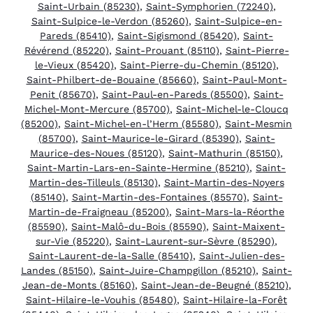
Saint-Urbain (85230)
,
Saint-Symphorien (72240)
,
Saint-Sulpice-le-Verdon (85260)
,
Saint-Sulpice-en-
Pareds (85410)
,
Saint-Sigismond (85420)
,
Saint-
Révérend (85220)
,
Saint-Prouant (85110)
,
Saint-Pierre-
le-Vieux (85420)
,
Saint-Pierre-du-Chemin (85120)
,
Saint-Philbert-de-Bouaine (85660)
,
Saint-Paul-Mont-
Penit (85670)
,
Saint-Paul-en-Pareds (85500)
,
Saint-
Michel-Mont-Mercure (85700)
,
Saint-Michel-le-Cloucq
(85200)
,
Saint-Michel-en-l’Herm (85580)
,
Saint-Mesmin
(85700)
,
Saint-Maurice-le-Girard (85390)
,
Saint-
Maurice-des-Noues (85120)
,
Saint-Mathurin (85150)
,
Saint-Martin-Lars-en-Sainte-Hermine (85210)
,
Saint-
Martin-des-Tilleuls (85130)
,
Saint-Martin-des-Noyers
(85140)
,
Saint-Martin-des-Fontaines (85570)
,
Saint-
Martin-de-Fraigneau (85200)
,
Saint-Mars-la-Réorthe
(85590)
,
Saint-Malô-du-Bois (85590)
,
Saint-Maixent-
sur-Vie (85220)
,
Saint-Laurent-sur-Sèvre (85290)
,
Saint-Laurent-de-la-Salle (85410)
,
Saint-Julien-des-
Landes (85150)
,
Saint-Juire-Champgillon (85210)
,
Saint-
Jean-de-Monts (85160)
,
Saint-Jean-de-Beugné (85210)
,
Saint-Hilaire-le-Vouhis (85480)
,
Saint-Hilaire-la-Forêt