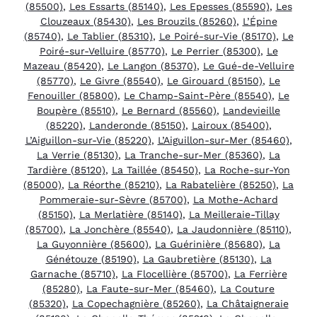
(85500)
,
Les Essarts (85140)
,
Les Epesses (85590)
,
Les
Clouzeaux (85430)
,
Les Brouzils (85260)
,
L’Épine
(85740)
,
Le Tablier (85310)
,
Le Poiré-sur-Vie (85170)
,
Le
Poiré-sur-Velluire (85770)
,
Le Perrier (85300)
,
Le
Mazeau (85420)
,
Le Langon (85370)
,
Le Gué-de-Velluire
(85770)
,
Le Givre (85540)
,
Le Girouard (85150)
,
Le
Fenouiller (85800)
,
Le Champ-Saint-Père (85540)
,
Le
Boupère (85510)
,
Le Bernard (85560)
,
Landevieille
(85220)
,
Landeronde (85150)
,
Lairoux (85400)
,
L’Aiguillon-sur-Vie (85220)
,
L’Aiguillon-sur-Mer (85460)
,
La Verrie (85130)
,
La Tranche-sur-Mer (85360)
,
La
Tardière (85120)
,
La Taillée (85450)
,
La Roche-sur-Yon
(85000)
,
La Réorthe (85210)
,
La Rabatelière (85250)
,
La
Pommeraie-sur-Sèvre (85700)
,
La Mothe-Achard
(85150)
,
La Merlatière (85140)
,
La Meilleraie-Tillay
(85700)
,
La Jonchère (85540)
,
La Jaudonnière (85110)
,
La Guyonnière (85600)
,
La Guérinière (85680)
,
La
Génétouze (85190)
,
La Gaubretière (85130)
,
La
Garnache (85710)
,
La Flocellière (85700)
,
La Ferrière
(85280)
,
La Faute-sur-Mer (85460)
,
La Couture
(85320)
,
La Copechagnière (85260)
,
La Châtaigneraie