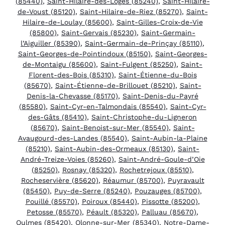
(85440)
,
Saint-Hilaire-des-Loges (85240)
,
Saint-Hilaire-
de-Voust (85120)
,
Saint-Hilaire-de-Riez (85270)
,
Saint-
Hilaire-de-Loulay (85600)
,
Saint-Gilles-Croix-de-Vie
(85800)
,
Saint-Gervais (85230)
,
Saint-Germain-
l’Aiguiller (85390)
,
Saint-Germain-de-Prinçay (85110)
,
Saint-Georges-de-Pointindoux (85150)
,
Saint-Georges-
de-Montaigu (85600)
,
Saint-Fulgent (85250)
,
Saint-
Florent-des-Bois (85310)
,
Saint-Étienne-du-Bois
(85670)
,
Saint-Étienne-de-Brillouet (85210)
,
Saint-
Denis-la-Chevasse (85170)
,
Saint-Denis-du-Payré
(85580)
,
Saint-Cyr-en-Talmondais (85540)
,
Saint-Cyr-
des-Gâts (85410)
,
Saint-Christophe-du-Ligneron
(85670)
,
Saint-Benoist-sur-Mer (85540)
,
Saint-
Avaugourd-des-Landes (85540)
,
Saint-Aubin-la-Plaine
(85210)
,
Saint-Aubin-des-Ormeaux (85130)
,
Saint-
André-Treize-Voies (85260)
,
Saint-André-Goule-d’Oie
(85250)
,
Rosnay (85320)
,
Rochetrejoux (85510)
,
Rocheservière (85620)
,
Réaumur (85700)
,
Puyravault
(85450)
,
Puy-de-Serre (85240)
,
Pouzauges (85700)
,
Pouillé (85570)
,
Poiroux (85440)
,
Pissotte (85200)
,
Petosse (85570)
,
Péault (85320)
,
Palluau (85670)
,
Oulmes (85420)
,
Olonne-sur-Mer (85340)
,
Notre-Dame-