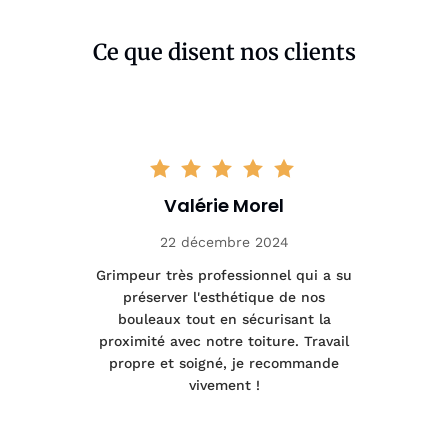
Ce que disent nos clients
Valérie Morel
22 décembre 2024
tage
Grimpeur très professionnel qui a su
Int
préserver l'esthétique de nos
e et
bouleaux tout en sécurisant la
été
proximité avec notre toiture. Travail
p
 à
propre et soigné, je recommande
tra
vivement !