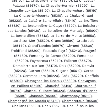
(85120)
,
La Chapelle-Thémer (85210)
,
La Chapelle-
Palluau (85670)
,
La Chapelle-Hermier (85220)
,
La
Chapelle-aux-Lys (85120)
,
La Chapelle-Achard (85150)
,
La Chaize-le-Vicomte (85310)
,
La Chaize-Giraud
(85220)
,
La Caillère-Saint-Hilaire (85410)
,
La Bruffière
(85530)
,
La Bretonnière-la-Claye (85320)
,
La Boissière-
des-Landes (85430)
,
La Boissière-de-Montaigu (85600)
,
La Bernardière (85610)
,
La Barre-de-Monts (85550)
,
Jard-sur-Mer (85520)
,
Grues (85580)
,
Grosbreuil
(85440)
,
Grand’Landes (85670)
,
Givrand (85800)
,
Froidfond (85300)
,
Foussais-Payré (85240)
,
Fougeré
(85480)
,
Fontenay-le-Comte (85200)
,
Fontaines
(85200)
,
Faymoreau (85240)
,
Falleron (85670)
,
Dompierre-sur-Yon (85170)
,
Doix (85200)
,
Damvix
(85420)
,
Curzon (85540)
,
Cugand (85610)
,
Corpe
(85320)
,
Commequiers (85220)
,
Coëx (85220)
,
Cheffois
(85390)
,
Chavagnes-les-Redoux (85390)
,
Chavagnes-
en-Paillers (85250)
,
Chauché (85140)
,
Châteauneuf
(85710)
,
Château-Guibert (85320)
,
Château-d’Olonne
(85180)
,
Chasnais (85400)
,
Chantonnay (85110)
,
Champagné-les-Marais (85450)
,
Chambretaud (85500)
,
Challans (85300)
,
Chaix (85200)
,
Chaillé-sous-les-