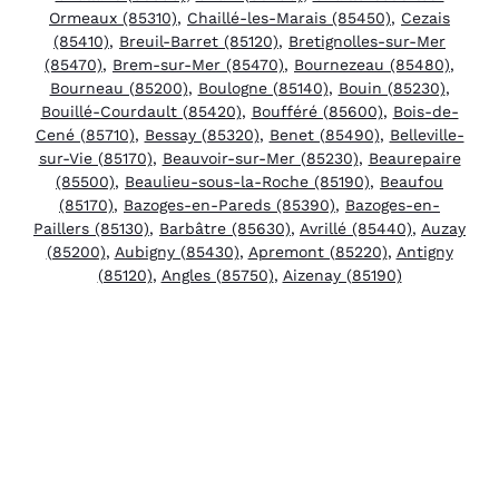
Ormeaux (85310)
,
Chaillé-les-Marais (85450)
,
Cezais
(85410)
,
Breuil-Barret (85120)
,
Bretignolles-sur-Mer
(85470)
,
Brem-sur-Mer (85470)
,
Bournezeau (85480)
,
Bourneau (85200)
,
Boulogne (85140)
,
Bouin (85230)
,
Bouillé-Courdault (85420)
,
Boufféré (85600)
,
Bois-de-
Cené (85710)
,
Bessay (85320)
,
Benet (85490)
,
Belleville-
sur-Vie (85170)
,
Beauvoir-sur-Mer (85230)
,
Beaurepaire
(85500)
,
Beaulieu-sous-la-Roche (85190)
,
Beaufou
(85170)
,
Bazoges-en-Pareds (85390)
,
Bazoges-en-
Paillers (85130)
,
Barbâtre (85630)
,
Avrillé (85440)
,
Auzay
(85200)
,
Aubigny (85430)
,
Apremont (85220)
,
Antigny
(85120)
,
Angles (85750)
,
Aizenay (85190)