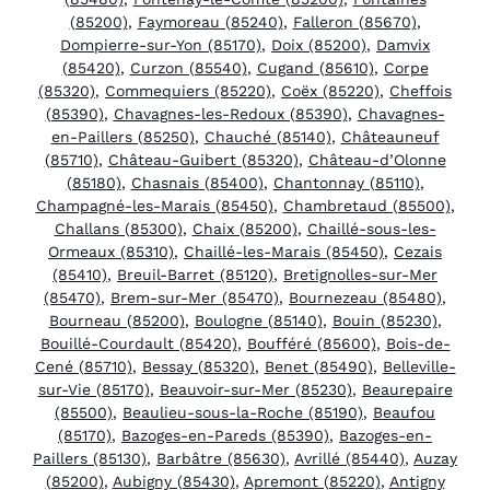
(85200)
,
Faymoreau (85240)
,
Falleron (85670)
,
Dompierre-sur-Yon (85170)
,
Doix (85200)
,
Damvix
(85420)
,
Curzon (85540)
,
Cugand (85610)
,
Corpe
(85320)
,
Commequiers (85220)
,
Coëx (85220)
,
Cheffois
(85390)
,
Chavagnes-les-Redoux (85390)
,
Chavagnes-
en-Paillers (85250)
,
Chauché (85140)
,
Châteauneuf
(85710)
,
Château-Guibert (85320)
,
Château-d’Olonne
(85180)
,
Chasnais (85400)
,
Chantonnay (85110)
,
Champagné-les-Marais (85450)
,
Chambretaud (85500)
,
Challans (85300)
,
Chaix (85200)
,
Chaillé-sous-les-
Ormeaux (85310)
,
Chaillé-les-Marais (85450)
,
Cezais
(85410)
,
Breuil-Barret (85120)
,
Bretignolles-sur-Mer
(85470)
,
Brem-sur-Mer (85470)
,
Bournezeau (85480)
,
Bourneau (85200)
,
Boulogne (85140)
,
Bouin (85230)
,
Bouillé-Courdault (85420)
,
Boufféré (85600)
,
Bois-de-
Cené (85710)
,
Bessay (85320)
,
Benet (85490)
,
Belleville-
sur-Vie (85170)
,
Beauvoir-sur-Mer (85230)
,
Beaurepaire
(85500)
,
Beaulieu-sous-la-Roche (85190)
,
Beaufou
(85170)
,
Bazoges-en-Pareds (85390)
,
Bazoges-en-
Paillers (85130)
,
Barbâtre (85630)
,
Avrillé (85440)
,
Auzay
(85200)
,
Aubigny (85430)
,
Apremont (85220)
,
Antigny