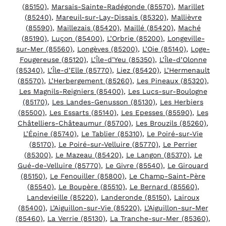
(85150)
,
Marsais-Sainte-Radégonde (85570)
,
Marillet
(85240)
,
Mareuil-sur-Lay-Dissais (85320)
,
Mallièvre
(85590)
,
Maillezais (85420)
,
Maillé (85420)
,
Maché
(85190)
,
Luçon (85400)
,
L’Orbrie (85200)
,
Longeville-
sur-Mer (85560)
,
Longèves (85200)
,
L’Oie (85140)
,
Loge-
Fougereuse (85120)
,
L’Île-d’Yeu (85350)
,
L’Île-d’Olonne
(85340)
,
L’Île-d’Elle (85770)
,
Liez (85420)
,
L’Hermenault
(85570)
,
L’Herbergement (85260)
,
Les Pineaux (85320)
,
Les Magnils-Reigniers (85400)
,
Les Lucs-sur-Boulogne
(85170)
,
Les Landes-Genusson (85130)
,
Les Herbiers
(85500)
,
Les Essarts (85140)
,
Les Epesses (85590)
,
Les
Châtelliers-Châteaumur (85700)
,
Les Brouzils (85260)
,
L’Épine (85740)
,
Le Tablier (85310)
,
Le Poiré-sur-Vie
(85170)
,
Le Poiré-sur-Velluire (85770)
,
Le Perrier
(85300)
,
Le Mazeau (85420)
,
Le Langon (85370)
,
Le
Gué-de-Velluire (85770)
,
Le Givre (85540)
,
Le Girouard
(85150)
,
Le Fenouiller (85800)
,
Le Champ-Saint-Père
(85540)
,
Le Boupère (85510)
,
Le Bernard (85560)
,
Landevieille (85220)
,
Landeronde (85150)
,
Lairoux
(85400)
,
L’Aiguillon-sur-Vie (85220)
,
L’Aiguillon-sur-Mer
(85460)
,
La Verrie (85130)
,
La Tranche-sur-Mer (85360)
,