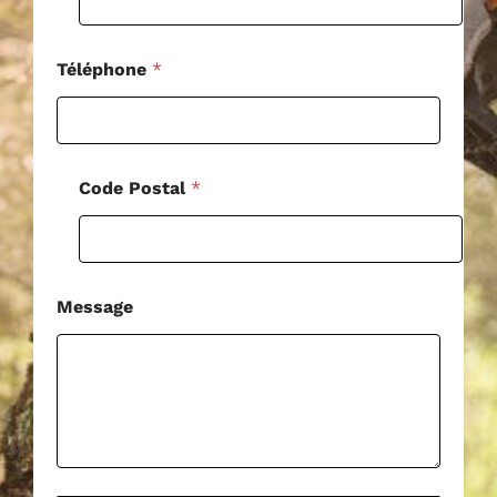
T
é
l
é
Téléphone
*
p
h
o
n
e
Code Postal
*
*
Message