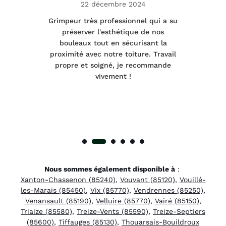
22 décembre 2024
tage
Grimpeur très professionnel qui a su
Int
préserver l'esthétique de nos
e et
bouleaux tout en sécurisant la
été
proximité avec notre toiture. Travail
p
 à
propre et soigné, je recommande
tra
vivement !
Nous sommes également disponible à
:
Xanton-Chassenon (85240)
,
Vouvant (85120)
,
Vouillé-
les-Marais (85450)
,
Vix (85770)
,
Vendrennes (85250)
,
Venansault (85190)
,
Velluire (85770)
,
Vairé (85150)
,
Triaize (85580)
,
Treize-Vents (85590)
,
Treize-Septiers
(85600)
,
Tiffauges (85130)
,
Thouarsais-Bouildroux