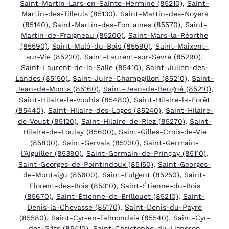
Saint-Martin-Lars-en-Sainte-Hermine (85210)
,
Saint-
Martin-des-Tilleuls (85130)
,
Saint-Martin-des-Noyers
(85140)
,
Saint-Martin-des-Fontaines (85570)
,
Saint-
Martin-de-Fraigneau (85200)
,
Saint-Mars-la-Réorthe
(85590)
,
Saint-Malô-du-Bois (85590)
,
Saint-Maixent-
sur-Vie (85220)
,
Saint-Laurent-sur-Sèvre (85290)
,
Saint-Laurent-de-la-Salle (85410)
,
Saint-Julien-des-
Landes (85150)
,
Saint-Juire-Champgillon (85210)
,
Saint-
Jean-de-Monts (85160)
,
Saint-Jean-de-Beugné (85210)
,
Saint-Hilaire-le-Vouhis (85480)
,
Saint-Hilaire-la-Forêt
(85440)
,
Saint-Hilaire-des-Loges (85240)
,
Saint-Hilaire-
de-Voust (85120)
,
Saint-Hilaire-de-Riez (85270)
,
Saint-
Hilaire-de-Loulay (85600)
,
Saint-Gilles-Croix-de-Vie
(85800)
,
Saint-Gervais (85230)
,
Saint-Germain-
l’Aiguiller (85390)
,
Saint-Germain-de-Prinçay (85110)
,
Saint-Georges-de-Pointindoux (85150)
,
Saint-Georges-
de-Montaigu (85600)
,
Saint-Fulgent (85250)
,
Saint-
Florent-des-Bois (85310)
,
Saint-Étienne-du-Bois
(85670)
,
Saint-Étienne-de-Brillouet (85210)
,
Saint-
Denis-la-Chevasse (85170)
,
Saint-Denis-du-Payré
(85580)
,
Saint-Cyr-en-Talmondais (85540)
,
Saint-Cyr-
des-Gâts (85410)
,
Saint-Christophe-du-Ligneron