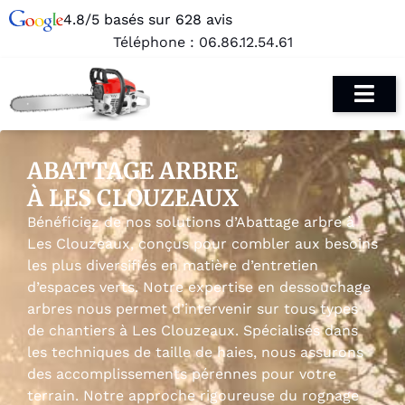
4.8/5 basés sur 628 avis
Téléphone :
06.86.12.54.61
ABATTAGE ARBRE
À LES CLOUZEAUX
Bénéficiez de nos solutions d’Abattage arbre à
Les Clouzeaux, conçus pour combler aux besoins
les plus diversifiés en matière d’entretien
d’espaces verts. Notre expertise en dessouchage
arbres nous permet d’intervenir sur tous types
de chantiers à Les Clouzeaux. Spécialisés dans
les techniques de taille de haies, nous assurons
des accomplissements pérennes pour votre
terrain. Notre approche rigoureuse du rognage