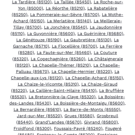
La Tardière (85120)
,
La Taillée (85450)
,
La Roche-sur-
Yon (85000)
,
La Réorthe (85210)
,
La Rabatelière
(85250)
,
La Pommeraie-sur-Sèvre (85700)
,
La Mothe-
Achard (85150)
,
La Merlatière (85140)
,
La Meilleraie-
Tillay (85700)
,
La Jonchère (85540)
,
La Jaudonnière
(85110)
,
La Guyonnière (85600)
,
La Guérinière (85680)
,
La Génétouze (85190)
,
La Gaubretière (85130)
,
La
Garnache (85710)
,
La Flocellière (85700)
,
La Ferrière
(85280)
,
La Faute-sur-Mer (85460)
,
La Couture
(85320)
,
La Copechagnière (85260)
,
La Châtaigneraie
(85120)
,
La Chapelle-Thémer (85210)
,
La Chapelle-
Palluau (85670)
,
La Chapelle-Hermier (85220)
,
La
Chapelle-aux-Lys (85120)
,
La Chapelle-Achard (85150)
,
La Chaize-le-Vicomte (85310)
,
La Chaize-Giraud
(85220)
,
La Caillère-Saint-Hilaire (85410)
,
La Bruffière
(85530)
,
La Bretonnière-la-Claye (85320)
,
La Boissière-
des-Landes (85430)
,
La Boissière-de-Montaigu (85600)
,
La Bernardière (85610)
,
La Barre-de-Monts (85550)
,
Jard-sur-Mer (85520)
,
Grues (85580)
,
Grosbreuil
(85440)
,
Grand’Landes (85670)
,
Givrand (85800)
,
Froidfond (85300)
,
Foussais-Payré (85240)
,
Fougeré
(85480)
,
Fontenay-le-Comte (85200)
,
Fontaines