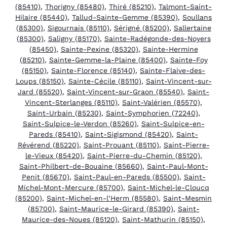
(85410)
,
Thorigny (85480)
,
Thiré (85210)
,
Talmont-Saint-
Hilaire (85440)
,
Tallud-Sainte-Gemme (85390)
,
Soullans
(85300)
,
Sigournais (85110)
,
Sérigné (85200)
,
Sallertaine
(85300)
,
Saligny (85170)
,
Sainte-Radégonde-des-Noyers
(85450)
,
Sainte-Pexine (85320)
,
Sainte-Hermine
(85210)
,
Sainte-Gemme-la-Plaine (85400)
,
Sainte-Foy
(85150)
,
Sainte-Florence (85140)
,
Sainte-Flaive-des-
Loups (85150)
,
Sainte-Cécile (85110)
,
Saint-Vincent-sur-
Jard (85520)
,
Saint-Vincent-sur-Graon (85540)
,
Saint-
Vincent-Sterlanges (85110)
,
Saint-Valérien (85570)
,
Saint-Urbain (85230)
,
Saint-Symphorien (72240)
,
Saint-Sulpice-le-Verdon (85260)
,
Saint-Sulpice-en-
Pareds (85410)
,
Saint-Sigismond (85420)
,
Saint-
Révérend (85220)
,
Saint-Prouant (85110)
,
Saint-Pierre-
le-Vieux (85420)
,
Saint-Pierre-du-Chemin (85120)
,
Saint-Philbert-de-Bouaine (85660)
,
Saint-Paul-Mont-
Penit (85670)
,
Saint-Paul-en-Pareds (85500)
,
Saint-
Michel-Mont-Mercure (85700)
,
Saint-Michel-le-Cloucq
(85200)
,
Saint-Michel-en-l’Herm (85580)
,
Saint-Mesmin
(85700)
,
Saint-Maurice-le-Girard (85390)
,
Saint-
Maurice-des-Noues (85120)
,
Saint-Mathurin (85150)
,