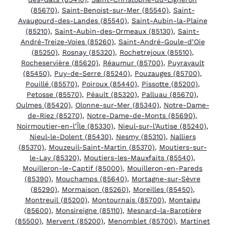
(85670)
,
Saint-Benoist-sur-Mer (85540)
,
Saint-
Avaugourd-des-Landes (85540)
,
Saint-Aubin-la-Plaine
(85210)
,
Saint-Aubin-des-Ormeaux (85130)
,
Saint-
André-Treize-Voies (85260)
,
Saint-André-Goule-d’Oie
(85250)
,
Rosnay (85320)
,
Rochetrejoux (85510)
,
Rocheservière (85620)
,
Réaumur (85700)
,
Puyravault
(85450)
,
Puy-de-Serre (85240)
,
Pouzauges (85700)
,
Pouillé (85570)
,
Poiroux (85440)
,
Pissotte (85200)
,
Petosse (85570)
,
Péault (85320)
,
Palluau (85670)
,
Oulmes (85420)
,
Olonne-sur-Mer (85340)
,
Notre-Dame-
de-Riez (85270)
,
Notre-Dame-de-Monts (85690)
,
Noirmoutier-en-l’Île (85330)
,
Nieul-sur-l’Autise (85240)
,
Nieul-le-Dolent (85430)
,
Nesmy (85310)
,
Nalliers
(85370)
,
Mouzeuil-Saint-Martin (85370)
,
Moutiers-sur-
le-Lay (85320)
,
Moutiers-les-Mauxfaits (85540)
,
Mouilleron-le-Captif (85000)
,
Mouilleron-en-Pareds
(85390)
,
Mouchamps (85640)
,
Mortagne-sur-Sèvre
(85290)
,
Mormaison (85260)
,
Moreilles (85450)
,
Montreuil (85200)
,
Montournais (85700)
,
Montaigu
(85600)
,
Monsireigne (85110)
,
Mesnard-la-Barotière
(85500)
,
Mervent (85200)
,
Menomblet (85700)
,
Martinet