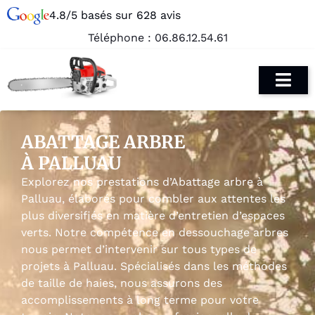
4.8/5 basés sur 628 avis
Téléphone :
06.86.12.54.61
ABATTAGE ARBRE
À PALLUAU
Explorez nos prestations d’Abattage arbre à
Palluau, élaborés pour combler aux attentes les
plus diversifiés en matière d’entretien d’espaces
verts. Notre compétence en dessouchage arbres
nous permet d’intervenir sur tous types de
projets à Palluau. Spécialisés dans les méthodes
de taille de haies, nous assurons des
accomplissements à long terme pour votre