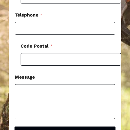
m
a
i
Téléphone
*
l
Code Postal
*
Message