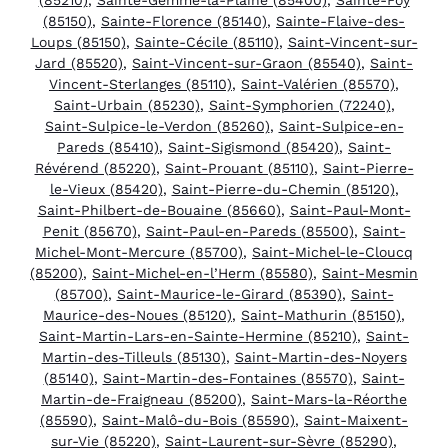
(85150)
,
Sainte-Florence (85140)
,
Sainte-Flaive-des-
Loups (85150)
,
Sainte-Cécile (85110)
,
Saint-Vincent-sur-
Jard (85520)
,
Saint-Vincent-sur-Graon (85540)
,
Saint-
Vincent-Sterlanges (85110)
,
Saint-Valérien (85570)
,
Saint-Urbain (85230)
,
Saint-Symphorien (72240)
,
Saint-Sulpice-le-Verdon (85260)
,
Saint-Sulpice-en-
Pareds (85410)
,
Saint-Sigismond (85420)
,
Saint-
Révérend (85220)
,
Saint-Prouant (85110)
,
Saint-Pierre-
le-Vieux (85420)
,
Saint-Pierre-du-Chemin (85120)
,
Saint-Philbert-de-Bouaine (85660)
,
Saint-Paul-Mont-
Penit (85670)
,
Saint-Paul-en-Pareds (85500)
,
Saint-
Michel-Mont-Mercure (85700)
,
Saint-Michel-le-Cloucq
(85200)
,
Saint-Michel-en-l’Herm (85580)
,
Saint-Mesmin
(85700)
,
Saint-Maurice-le-Girard (85390)
,
Saint-
Maurice-des-Noues (85120)
,
Saint-Mathurin (85150)
,
Saint-Martin-Lars-en-Sainte-Hermine (85210)
,
Saint-
Martin-des-Tilleuls (85130)
,
Saint-Martin-des-Noyers
(85140)
,
Saint-Martin-des-Fontaines (85570)
,
Saint-
Martin-de-Fraigneau (85200)
,
Saint-Mars-la-Réorthe
(85590)
,
Saint-Malô-du-Bois (85590)
,
Saint-Maixent-
sur-Vie (85220)
,
Saint-Laurent-sur-Sèvre (85290)
,