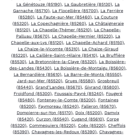
La Génétouze (85190)
,
La Gaubretière (85130)
,
La
Garnache (85710)
,
La Flocellière (85700)
,
La Ferrière
(85280)
,
La Faute-sur-Mer (85460)
,
La Couture
(85320)
,
La Copechagnière (85260)
,
La Châtaigneraie
(85120)
,
La Chapelle-Thémer (85210)
,
La Chapelle-
Palluau (85670)
,
La Chapelle-Hermier (85220)
,
La
Chapelle-aux-Lys (85120)
,
La Chapelle-Achard (85150)
,
La Chaize-le-Vicomte (85310)
,
La Chaize-Giraud
(85220)
,
La Caillère-Saint-Hilaire (85410)
,
La Bruffière
(85530)
,
La Bretonnière-la-Claye (85320)
,
La Boissière-
des-Landes (85430)
,
La Boissière-de-Montaigu (85600)
,
La Bernardière (85610)
,
La Barre-de-Monts (85550)
,
Jard-sur-Mer (85520)
,
Grues (85580)
,
Grosbreuil
(85440)
,
Grand’Landes (85670)
,
Givrand (85800)
,
Froidfond (85300)
,
Foussais-Payré (85240)
,
Fougeré
(85480)
,
Fontenay-le-Comte (85200)
,
Fontaines
(85200)
,
Faymoreau (85240)
,
Falleron (85670)
,
Dompierre-sur-Yon (85170)
,
Doix (85200)
,
Damvix
(85420)
,
Curzon (85540)
,
Cugand (85610)
,
Corpe
(85320)
,
Commequiers (85220)
,
Coëx (85220)
,
Cheffois
(85390)
,
Chavagnes-les-Redoux (85390)
,
Chavagnes-