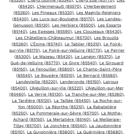
(85420)
,
L’Hermenault (85570)
,
L’Herbergement
(85260)
,
Les Pineaux (85320)
,
Les Magnils-Reigniers
(85400)
,
Les Lucs-sur-Boulogne (85170)
,
Les Landes-
Genusson (85130)
,
Les Herbiers (85500)
,
Les Essarts
(85140)
,
Les Epesses (85590)
,
Les Clouzeaux (85430)
,
Les Châtelliers-Châteaumur (85700)
,
Les Brouzils
(85260)
,
L’Épine (85740)
,
Le Tablier (85310)
,
Le Poiré-
sur-Vie (85170)
,
Le Poiré-sur-Velluire (85770)
,
Le Perrier
(85300)
,
Le Mazeau (85420)
,
Le Langon (85370)
,
Le
Gué-de-Velluire (85770)
,
Le Givre (85540)
,
Le Girouard
(85150)
,
Le Fenouiller (85800)
,
Le Champ-Saint-Père
(85540)
,
Le Boupère (85510)
,
Le Bernard (85560)
,
Landevieille (85220)
,
Landeronde (85150)
,
Lairoux
(85400)
,
L’Aiguillon-sur-Vie (85220)
,
L’Aiguillon-sur-Mer
(85460)
,
La Verrie (85130)
,
La Tranche-sur-Mer (85360)
,
La Tardière (85120)
,
La Taillée (85450)
,
La Roche-sur-
Yon (85000)
,
La Réorthe (85210)
,
La Rabatelière
(85250)
,
La Pommeraie-sur-Sèvre (85700)
,
La Mothe-
Achard (85150)
,
La Merlatière (85140)
,
La Meilleraie-
Tillay (85700)
,
La Jonchère (85540)
,
La Jaudonnière
(85110)
,
La Guyonnière (85600)
,
La Guérinière (85680)
,