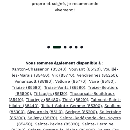
 à
propre et soigné, je recommande
tra
vivement !
Nous sommes également disponible à
:
Xanton-Chassenon (85240)
,
Vouvant (85120)
,
Vouillé-
les-Marais (85450)
,
Vix (85770)
,
Vendrennes (85250)
,
Venansault (85190)
,
Velluire (85770)
,
Vairé (85150)
,
Triaize (85580)
,
Treize-Vents (85590)
,
Treize-Septiers
(85600)
,
Tiffauges (85130)
,
Thouarsais-Bouildroux
(85410)
,
Thorigny (85480)
,
Thiré (85210)
,
Talmont-Saint-
Hilaire (85440)
,
Tallud-Sainte-Gemme (85390)
,
Soullans
(85300)
,
Sigournais (85110)
,
Sérigné (85200)
,
Sallertaine
(85300)
,
Saligny (85170)
,
Sainte-Radégonde-des-Noyers
(85450)
,
Sainte-Pexine (85320)
,
Sainte-Hermine
(85210)
,
Sainte-Gemme-la-Plaine (85400)
,
Sainte-Foy