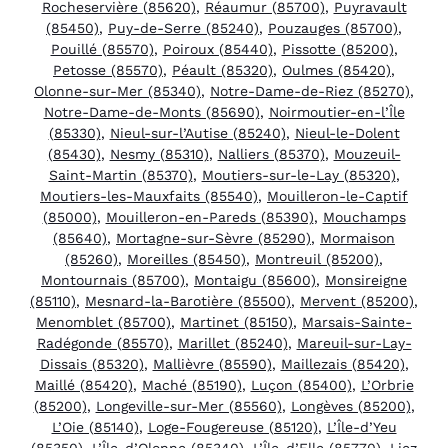
Rocheservière (85620)
,
Réaumur (85700)
,
Puyravault
(85450)
,
Puy-de-Serre (85240)
,
Pouzauges (85700)
,
Pouillé (85570)
,
Poiroux (85440)
,
Pissotte (85200)
,
Petosse (85570)
,
Péault (85320)
,
Oulmes (85420)
,
Olonne-sur-Mer (85340)
,
Notre-Dame-de-Riez (85270)
,
Notre-Dame-de-Monts (85690)
,
Noirmoutier-en-l’Île
(85330)
,
Nieul-sur-l’Autise (85240)
,
Nieul-le-Dolent
(85430)
,
Nesmy (85310)
,
Nalliers (85370)
,
Mouzeuil-
Saint-Martin (85370)
,
Moutiers-sur-le-Lay (85320)
,
Moutiers-les-Mauxfaits (85540)
,
Mouilleron-le-Captif
(85000)
,
Mouilleron-en-Pareds (85390)
,
Mouchamps
(85640)
,
Mortagne-sur-Sèvre (85290)
,
Mormaison
(85260)
,
Moreilles (85450)
,
Montreuil (85200)
,
Montournais (85700)
,
Montaigu (85600)
,
Monsireigne
(85110)
,
Mesnard-la-Barotière (85500)
,
Mervent (85200)
,
Menomblet (85700)
,
Martinet (85150)
,
Marsais-Sainte-
Radégonde (85570)
,
Marillet (85240)
,
Mareuil-sur-Lay-
Dissais (85320)
,
Mallièvre (85590)
,
Maillezais (85420)
,
Maillé (85420)
,
Maché (85190)
,
Luçon (85400)
,
L’Orbrie
(85200)
,
Longeville-sur-Mer (85560)
,
Longèves (85200)
,
L’Oie (85140)
,
Loge-Fougereuse (85120)
,
L’Île-d’Yeu
(85350)
,
L’Île-d’Olonne (85340)
,
L’Île-d’Elle (85770)
,
Liez