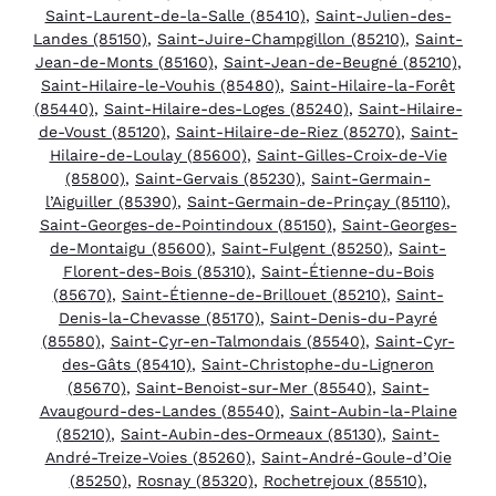
Saint-Laurent-de-la-Salle (85410)
,
Saint-Julien-des-
Landes (85150)
,
Saint-Juire-Champgillon (85210)
,
Saint-
Jean-de-Monts (85160)
,
Saint-Jean-de-Beugné (85210)
,
Saint-Hilaire-le-Vouhis (85480)
,
Saint-Hilaire-la-Forêt
(85440)
,
Saint-Hilaire-des-Loges (85240)
,
Saint-Hilaire-
de-Voust (85120)
,
Saint-Hilaire-de-Riez (85270)
,
Saint-
Hilaire-de-Loulay (85600)
,
Saint-Gilles-Croix-de-Vie
(85800)
,
Saint-Gervais (85230)
,
Saint-Germain-
l’Aiguiller (85390)
,
Saint-Germain-de-Prinçay (85110)
,
Saint-Georges-de-Pointindoux (85150)
,
Saint-Georges-
de-Montaigu (85600)
,
Saint-Fulgent (85250)
,
Saint-
Florent-des-Bois (85310)
,
Saint-Étienne-du-Bois
(85670)
,
Saint-Étienne-de-Brillouet (85210)
,
Saint-
Denis-la-Chevasse (85170)
,
Saint-Denis-du-Payré
(85580)
,
Saint-Cyr-en-Talmondais (85540)
,
Saint-Cyr-
des-Gâts (85410)
,
Saint-Christophe-du-Ligneron
(85670)
,
Saint-Benoist-sur-Mer (85540)
,
Saint-
Avaugourd-des-Landes (85540)
,
Saint-Aubin-la-Plaine
(85210)
,
Saint-Aubin-des-Ormeaux (85130)
,
Saint-
André-Treize-Voies (85260)
,
Saint-André-Goule-d’Oie
(85250)
,
Rosnay (85320)
,
Rochetrejoux (85510)
,