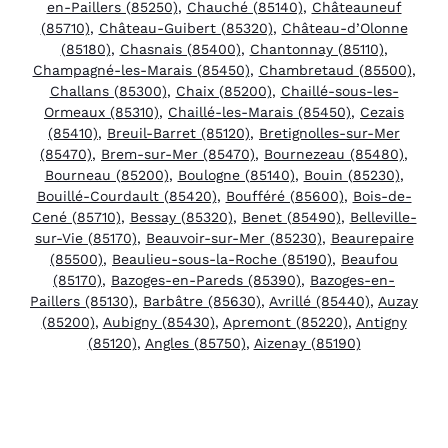
en-Paillers (85250)
,
Chauché (85140)
,
Châteauneuf
(85710)
,
Château-Guibert (85320)
,
Château-d’Olonne
(85180)
,
Chasnais (85400)
,
Chantonnay (85110)
,
Champagné-les-Marais (85450)
,
Chambretaud (85500)
,
Challans (85300)
,
Chaix (85200)
,
Chaillé-sous-les-
Ormeaux (85310)
,
Chaillé-les-Marais (85450)
,
Cezais
(85410)
,
Breuil-Barret (85120)
,
Bretignolles-sur-Mer
(85470)
,
Brem-sur-Mer (85470)
,
Bournezeau (85480)
,
Bourneau (85200)
,
Boulogne (85140)
,
Bouin (85230)
,
Bouillé-Courdault (85420)
,
Boufféré (85600)
,
Bois-de-
Cené (85710)
,
Bessay (85320)
,
Benet (85490)
,
Belleville-
sur-Vie (85170)
,
Beauvoir-sur-Mer (85230)
,
Beaurepaire
(85500)
,
Beaulieu-sous-la-Roche (85190)
,
Beaufou
(85170)
,
Bazoges-en-Pareds (85390)
,
Bazoges-en-
Paillers (85130)
,
Barbâtre (85630)
,
Avrillé (85440)
,
Auzay
(85200)
,
Aubigny (85430)
,
Apremont (85220)
,
Antigny
(85120)
,
Angles (85750)
,
Aizenay (85190)