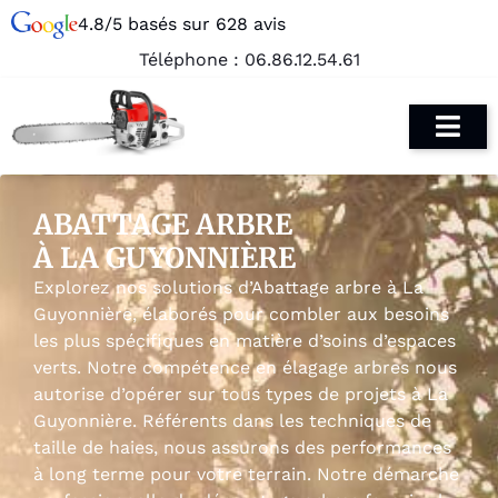
4.8/5 basés sur 628 avis
Téléphone :
06.86.12.54.61
ABATTAGE ARBRE
À LA GUYONNIÈRE
Explorez nos solutions d’Abattage arbre à La
Guyonnière, élaborés pour combler aux besoins
les plus spécifiques en matière d’soins d’espaces
verts. Notre compétence en élagage arbres nous
autorise d’opérer sur tous types de projets à La
Guyonnière. Référents dans les techniques de
taille de haies, nous assurons des performances
à long terme pour votre terrain. Notre démarche