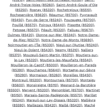
André-Treize-Voies (85260)
,
Saint-André-Goule-d’Oie
(85250)
,
Rosnay (85320)
,
Rochetrejoux (85510)
,
Rocheservière (85620)
,
Réaumur (85700)
,
Puyravault
(85450)
,
Puy-de-Serre (85240)
,
Pouzauges (85700)
,
Pouillé (85570)
,
Poiroux (85440)
,
Pissotte (85200)
,
Petosse (85570)
,
Péault (85320)
,
Palluau (85670)
,
Oulmes (85420)
,
Olonne-sur-Mer (85340)
,
Notre-Dame-
de-Riez (85270)
,
Notre-Dame-de-Monts (85690)
,
Noirmoutier-en-l’Île (85330)
,
Nieul-sur-l’Autise (85240)
,
Nieul-le-Dolent (85430)
,
Nesmy (85310)
,
Nalliers
(85370)
,
Mouzeuil-Saint-Martin (85370)
,
Moutiers-sur-
le-Lay (85320)
,
Moutiers-les-Mauxfaits (85540)
,
Mouilleron-le-Captif (85000)
,
Mouilleron-en-Pareds
(85390)
,
Mouchamps (85640)
,
Mortagne-sur-Sèvre
(85290)
,
Mormaison (85260)
,
Moreilles (85450)
,
Montreuil (85200)
,
Montournais (85700)
,
Montaigu
(85600)
,
Monsireigne (85110)
,
Mesnard-la-Barotière
(85500)
,
Mervent (85200)
,
Menomblet (85700)
,
Martinet
(85150)
,
Marsais-Sainte-Radégonde (85570)
,
Marillet
(85240)
,
Mareuil-sur-Lay-Dissais (85320)
,
Mallièvre
(85590)
,
Maillezais (85420)
,
Maillé (85420)
,
Maché