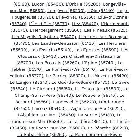
(85190)
,
Luçon (85400)
,
L’Orbrie (85200)
,
Longeville-
sur-Mer (85560)
,
Longèves (85200)
,
L’Oie (85140)
,
Loge-
Fougereuse (85120)
,
L’Île-d’Yeu (85350)
,
L’Île-d’Olonne
(85340)
,
L’Île-d’Elle (85770)
,
Liez (85420)
,
L’Hermenault
(85570)
,
L’Herbergement (85260)
,
Les Pineaux (85320)
,
Les Magnils-Reigniers (85400)
,
Les Lucs-sur-Boulogne
(85170)
,
Les Landes-Genusson (85130)
,
Les Herbiers
(85500)
,
Les Essarts (85140)
,
Les Epesses (85590)
,
Les
Clouzeaux (85430)
,
Les Châtelliers-Châteaumur
(85700)
,
Les Brouzils (85260)
,
L’Épine (85740)
,
Le
Tablier (85310)
,
Le Poiré-sur-Vie (85170)
,
Le Poiré-sur-
Velluire (85770)
,
Le Perrier (85300)
,
Le Mazeau (85420)
,
Le Langon (85370)
,
Le Gué-de-Velluire (85770)
,
Le Givre
(85540)
,
Le Girouard (85150)
,
Le Fenouiller (85800)
,
Le
Champ-Saint-Père (85540)
,
Le Boupère (85510)
,
Le
Bernard (85560)
,
Landevieille (85220)
,
Landeronde
(85150)
,
Lairoux (85400)
,
L’Aiguillon-sur-Vie (85220)
,
L’Aiguillon-sur-Mer (85460)
,
La Verrie (85130)
,
La
Tranche-sur-Mer (85360)
,
La Tardière (85120)
,
La Taillée
(85450)
,
La Roche-sur-Yon (85000)
,
La Réorthe (85210)
,
La Rabatelière (85250)
,
La Pommeraie-sur-Sèvre