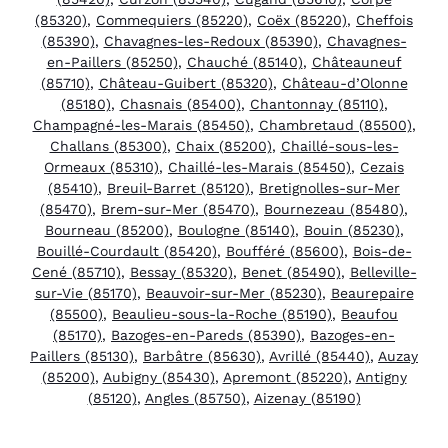
(85320)
,
Commequiers (85220)
,
Coëx (85220)
,
Cheffois
(85390)
,
Chavagnes-les-Redoux (85390)
,
Chavagnes-
en-Paillers (85250)
,
Chauché (85140)
,
Châteauneuf
(85710)
,
Château-Guibert (85320)
,
Château-d’Olonne
(85180)
,
Chasnais (85400)
,
Chantonnay (85110)
,
Champagné-les-Marais (85450)
,
Chambretaud (85500)
,
Challans (85300)
,
Chaix (85200)
,
Chaillé-sous-les-
Ormeaux (85310)
,
Chaillé-les-Marais (85450)
,
Cezais
(85410)
,
Breuil-Barret (85120)
,
Bretignolles-sur-Mer
(85470)
,
Brem-sur-Mer (85470)
,
Bournezeau (85480)
,
Bourneau (85200)
,
Boulogne (85140)
,
Bouin (85230)
,
Bouillé-Courdault (85420)
,
Boufféré (85600)
,
Bois-de-
Cené (85710)
,
Bessay (85320)
,
Benet (85490)
,
Belleville-
sur-Vie (85170)
,
Beauvoir-sur-Mer (85230)
,
Beaurepaire
(85500)
,
Beaulieu-sous-la-Roche (85190)
,
Beaufou
(85170)
,
Bazoges-en-Pareds (85390)
,
Bazoges-en-
Paillers (85130)
,
Barbâtre (85630)
,
Avrillé (85440)
,
Auzay
(85200)
,
Aubigny (85430)
,
Apremont (85220)
,
Antigny
(85120)
,
Angles (85750)
,
Aizenay (85190)