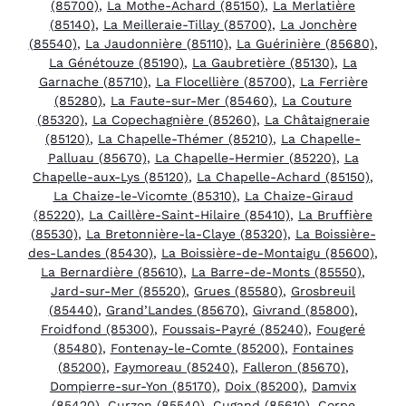
(85700)
,
La Mothe-Achard (85150)
,
La Merlatière
(85140)
,
La Meilleraie-Tillay (85700)
,
La Jonchère
(85540)
,
La Jaudonnière (85110)
,
La Guérinière (85680)
,
La Génétouze (85190)
,
La Gaubretière (85130)
,
La
Garnache (85710)
,
La Flocellière (85700)
,
La Ferrière
(85280)
,
La Faute-sur-Mer (85460)
,
La Couture
(85320)
,
La Copechagnière (85260)
,
La Châtaigneraie
(85120)
,
La Chapelle-Thémer (85210)
,
La Chapelle-
Palluau (85670)
,
La Chapelle-Hermier (85220)
,
La
Chapelle-aux-Lys (85120)
,
La Chapelle-Achard (85150)
,
La Chaize-le-Vicomte (85310)
,
La Chaize-Giraud
(85220)
,
La Caillère-Saint-Hilaire (85410)
,
La Bruffière
(85530)
,
La Bretonnière-la-Claye (85320)
,
La Boissière-
des-Landes (85430)
,
La Boissière-de-Montaigu (85600)
,
La Bernardière (85610)
,
La Barre-de-Monts (85550)
,
Jard-sur-Mer (85520)
,
Grues (85580)
,
Grosbreuil
(85440)
,
Grand’Landes (85670)
,
Givrand (85800)
,
Froidfond (85300)
,
Foussais-Payré (85240)
,
Fougeré
(85480)
,
Fontenay-le-Comte (85200)
,
Fontaines
(85200)
,
Faymoreau (85240)
,
Falleron (85670)
,
Dompierre-sur-Yon (85170)
,
Doix (85200)
,
Damvix
(85420)
,
Curzon (85540)
,
Cugand (85610)
,
Corpe