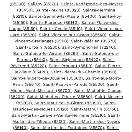
(85300)
,
Saligny (85170)
,
Sainte-Radégonde-des-Noyers
(85450)
,
Sainte-Pexine (85320)
,
Sainte-Hermine
(85210)
,
Sainte-Gemme-la-Plaine (85400)
,
Sainte-Foy
(85150)
,
Sainte-Florence (85140)
,
Sainte-Flaive-des-
Loups (85150)
,
Sainte-Cécile (85110)
,
Saint-Vincent-sur-
Jard (85520)
,
Saint-Vincent-sur-Graon (85540)
,
Saint-
Vincent-Sterlanges (85110)
,
Saint-Valérien (85570)
,
Saint-Urbain (85230)
,
Saint-Symphorien (72240)
,
Saint-Sulpice-le-Verdon (85260)
,
Saint-Sulpice-en-
Pareds (85410)
,
Saint-Sigismond (85420)
,
Saint-
Révérend (85220)
,
Saint-Prouant (85110)
,
Saint-Pierre-
le-Vieux (85420)
,
Saint-Pierre-du-Chemin (85120)
,
Saint-Philbert-de-Bouaine (85660)
,
Saint-Paul-Mont-
Penit (85670)
,
Saint-Paul-en-Pareds (85500)
,
Saint-
Michel-Mont-Mercure (85700)
,
Saint-Michel-le-Cloucq
(85200)
,
Saint-Michel-en-l’Herm (85580)
,
Saint-Mesmin
(85700)
,
Saint-Maurice-le-Girard (85390)
,
Saint-
Maurice-des-Noues (85120)
,
Saint-Mathurin (85150)
,
Saint-Martin-Lars-en-Sainte-Hermine (85210)
,
Saint-
Martin-des-Tilleuls (85130)
,
Saint-Martin-des-Noyers
(85140)
,
Saint-Martin-des-Fontaines (85570)
,
Saint-