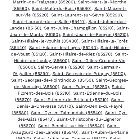
Martin-de-Fraigneau (85200)
,
Saint-Mars-la-Réorthe
(85590)
,
Saint-Malô-du-Bois (85590)
,
Saint-Maixent-
sur-Vie (85220)
,
Saint-Laurent-sur-Sèvre (85290)
,
Saint-Laurent-de-la-Salle (85410)
,
Saint-Julien-des-
Landes (85150)
,
Saint-Juire-Champgillon (85210)
,
Saint-
Jean-de-Monts (85160)
,
Saint-Jean-de-Beugné (85210)
,
Saint-Hilaire-le-Vouhis (85480)
,
Saint-Hilaire-la-Forêt
(85440)
,
Saint-Hilaire-des-Loges (85240)
,
Saint-Hilaire-
de-Voust (85120)
,
Saint-Hilaire-de-Riez (85270)
,
Saint-
Hilaire-de-Loulay (85600)
,
Saint-Gilles-Croix-de-Vie
(85800)
,
Saint-Gervais (85230)
,
Saint-Germain-
l’Aiguiller (85390)
,
Saint-Germain-de-Prinçay (85110)
,
Saint-Georges-de-Pointindoux (85150)
,
Saint-Georges-
de-Montaigu (85600)
,
Saint-Fulgent (85250)
,
Saint-
Florent-des-Bois (85310)
,
Saint-Étienne-du-Bois
(85670)
,
Saint-Étienne-de-Brillouet (85210)
,
Saint-
Denis-la-Chevasse (85170)
,
Saint-Denis-du-Payré
(85580)
,
Saint-Cyr-en-Talmondais (85540)
,
Saint-Cyr-
des-Gâts (85410)
,
Saint-Christophe-du-Ligneron
(85670)
,
Saint-Benoist-sur-Mer (85540)
,
Saint-
Avaugourd-des-Landes (85540)
,
Saint-Aubin-la-Plaine
(85210)
,
Saint-Aubin-des-Ormeaux (85130)
,
Saint-