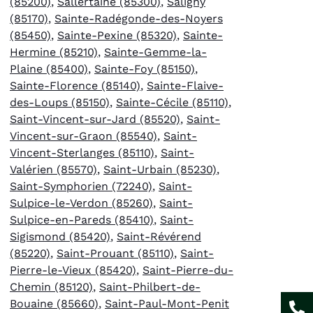
(85200)
,
Sallertaine (85300)
,
Saligny
(85170)
,
Sainte-Radégonde-des-Noyers
(85450)
,
Sainte-Pexine (85320)
,
Sainte-
Hermine (85210)
,
Sainte-Gemme-la-
Plaine (85400)
,
Sainte-Foy (85150)
,
Sainte-Florence (85140)
,
Sainte-Flaive-
des-Loups (85150)
,
Sainte-Cécile (85110)
,
Saint-Vincent-sur-Jard (85520)
,
Saint-
Vincent-sur-Graon (85540)
,
Saint-
Vincent-Sterlanges (85110)
,
Saint-
Valérien (85570)
,
Saint-Urbain (85230)
,
Saint-Symphorien (72240)
,
Saint-
Sulpice-le-Verdon (85260)
,
Saint-
Sulpice-en-Pareds (85410)
,
Saint-
Sigismond (85420)
,
Saint-Révérend
(85220)
,
Saint-Prouant (85110)
,
Saint-
Pierre-le-Vieux (85420)
,
Saint-Pierre-du-
Chemin (85120)
,
Saint-Philbert-de-
Bouaine (85660)
,
Saint-Paul-Mont-Penit