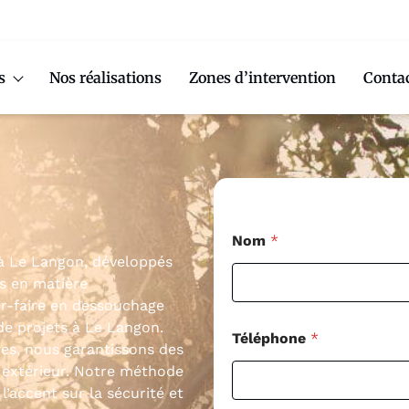
s
Nos réalisations
Zones d’intervention
Conta
Nom
*
 à Le Langon, développés
s en matière
ir-faire en dessouchage
de projets à Le Langon.
Téléphone
*
res, nous garantissons des
extérieur. Notre méthode
’accent sur la sécurité et