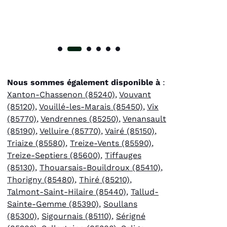
Nous sommes également disponible à
:
Xanton-Chassenon (85240)
,
Vouvant
(85120)
,
Vouillé-les-Marais (85450)
,
Vix
(85770)
,
Vendrennes (85250)
,
Venansault
(85190)
,
Velluire (85770)
,
Vairé (85150)
,
Triaize (85580)
,
Treize-Vents (85590)
,
Treize-Septiers (85600)
,
Tiffauges
(85130)
,
Thouarsais-Bouildroux (85410)
,
Thorigny (85480)
,
Thiré (85210)
,
Talmont-Saint-Hilaire (85440)
,
Tallud-
Sainte-Gemme (85390)
,
Soullans
(85300)
,
Sigournais (85110)
,
Sérigné