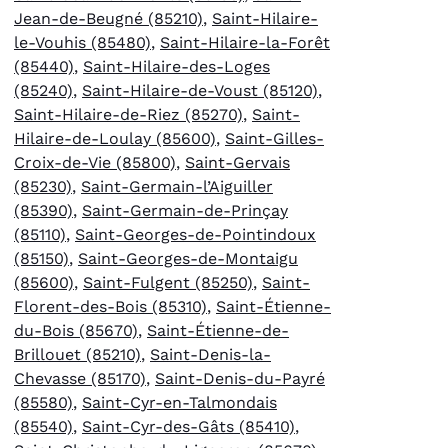
Jean-de-Beugné (85210)
,
Saint-Hilaire-
le-Vouhis (85480)
,
Saint-Hilaire-la-Forêt
(85440)
,
Saint-Hilaire-des-Loges
(85240)
,
Saint-Hilaire-de-Voust (85120)
,
Saint-Hilaire-de-Riez (85270)
,
Saint-
Hilaire-de-Loulay (85600)
,
Saint-Gilles-
Croix-de-Vie (85800)
,
Saint-Gervais
(85230)
,
Saint-Germain-l’Aiguiller
(85390)
,
Saint-Germain-de-Prinçay
(85110)
,
Saint-Georges-de-Pointindoux
(85150)
,
Saint-Georges-de-Montaigu
(85600)
,
Saint-Fulgent (85250)
,
Saint-
Florent-des-Bois (85310)
,
Saint-Étienne-
du-Bois (85670)
,
Saint-Étienne-de-
Brillouet (85210)
,
Saint-Denis-la-
Chevasse (85170)
,
Saint-Denis-du-Payré
(85580)
,
Saint-Cyr-en-Talmondais
(85540)
,
Saint-Cyr-des-Gâts (85410)
,