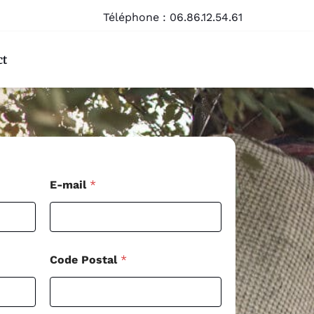
Téléphone :
06.86.12.54.61
ct
*
E-mail
*
*
M
e
s
s
a
Code Postal
*
g
e