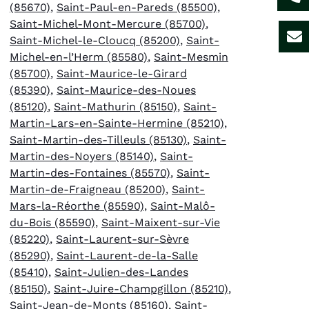
(85670)
,
Saint-Paul-en-Pareds (85500)
,
Saint-Michel-Mont-Mercure (85700)
,
Saint-Michel-le-Cloucq (85200)
,
Saint-
Michel-en-l’Herm (85580)
,
Saint-Mesmin
(85700)
,
Saint-Maurice-le-Girard
(85390)
,
Saint-Maurice-des-Noues
(85120)
,
Saint-Mathurin (85150)
,
Saint-
Martin-Lars-en-Sainte-Hermine (85210)
,
Saint-Martin-des-Tilleuls (85130)
,
Saint-
Martin-des-Noyers (85140)
,
Saint-
Martin-des-Fontaines (85570)
,
Saint-
Martin-de-Fraigneau (85200)
,
Saint-
Mars-la-Réorthe (85590)
,
Saint-Malô-
du-Bois (85590)
,
Saint-Maixent-sur-Vie
(85220)
,
Saint-Laurent-sur-Sèvre
(85290)
,
Saint-Laurent-de-la-Salle
(85410)
,
Saint-Julien-des-Landes
(85150)
,
Saint-Juire-Champgillon (85210)
,
Saint-Jean-de-Monts (85160)
,
Saint-