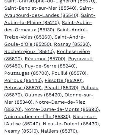
Saint-Christophe-du-Ligneron (85670)
,
Saint-Benoist-sur-Mer (85540)
,
Saint-
Avaugourd-des-Landes (85540)
,
Saint-
Aubin-la-Plaine (85210)
,
Saint-Aubin-
des-Ormeaux (85130)
,
Saint-André-
Treize-Voies (85260)
,
Saint-André-
Goule-d’Oie (85250)
,
Rosnay (85320)
,
Rochetrejoux (85510)
,
Rocheservière
(85620)
,
Réaumur (85700)
,
Puyravault
(85450)
,
Puy-de-Serre (85240)
,
Pouzauges (85700)
,
Pouillé (85570)
,
Poiroux (85440)
,
Pissotte (85200)
,
Petosse (85570)
,
Péault (85320)
,
Palluau
(85670)
,
Oulmes (85420)
,
Olonne-sur-
Mer (85340)
,
Notre-Dame-de-Riez
(85270)
,
Notre-Dame-de-Monts (85690)
,
Noirmoutier-en-l’Île (85330)
,
Nieul-sur-
l’Autise (85240)
,
Nieul-le-Dolent (85430)
,
Nesmy (85310)
,
Nalliers (85370)
,