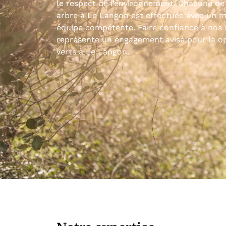
le respect de l’environnement. Chacune de
arbre à Le Langon est effectuée avec un m
équipe compétente. Faire confiance à nos 
représente un engagement avisé pour la op
verts à Le Langon.