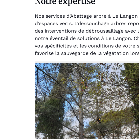
Notre expertise
Nos services d’Abattage arbre à Le Langon
d’espaces verts. L’dessouchage arbres rep
des interventions de débroussaillage avec
notre éventail de solutions à Le Langon. C
vos spécificités et les conditions de votr
favorise la sauvegarde de la végétation lor
Au
Le serv
jar
except
travaill
et profe
notre j
prêt p
proje