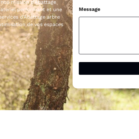
 nos mission d’Abattage
Message
atériel performant et une
services d’Abattage arbre
timisation de vos espaces