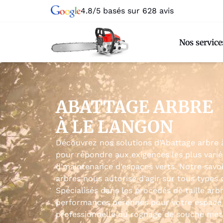
4.8/5 basés sur 628 avis
Nos service
ABATTAGE ARBRE
À LE LANGON
Découvrez nos solutions d’Abattage arbre
pour répondre aux exigences les plus varié
d’maintenance d’espaces verts. Notre savo
arbres nous autorise d’agir sur tous types 
Spécialisés dans les procédés de taille arb
performances pérennes pour votre espace 
professionnelle du rognage de souche met l