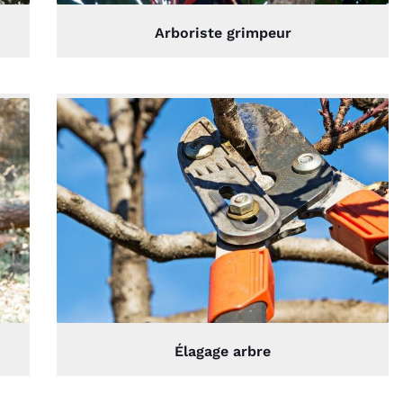
Arboriste grimpeur
Élagage arbre