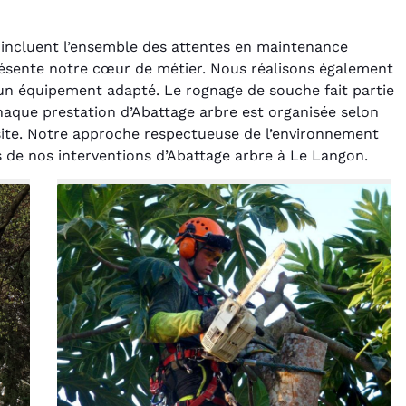
 incluent l’ensemble des attentes en maintenance
résente notre cœur de métier. Nous réalisons également
 un équipement adapté. Le rognage de souche fait partie
haque prestation d’Abattage arbre est organisée selon
e site. Notre approche respectueuse de l’environnement
s de nos interventions d’Abattage arbre à Le Langon.
rélie Bonnet
Laurent Perrin
21 juin 2024
14 décembre 2024
ice de terrassement
Excellente prestation pour
din à Var était
l'abattage délicat d'un sapin
ionnel. L'équipe a
entre deux maisons.
é de manière efficace
Technicité irréprochable et
ssionnelle, laissant
sécurité assurée. Le
ardin impeccable et
chantier a été laissé propre.
our notre nouveau
Je n'hésiterai pas à vous
t d'aménagement
recontacter.
paysager.