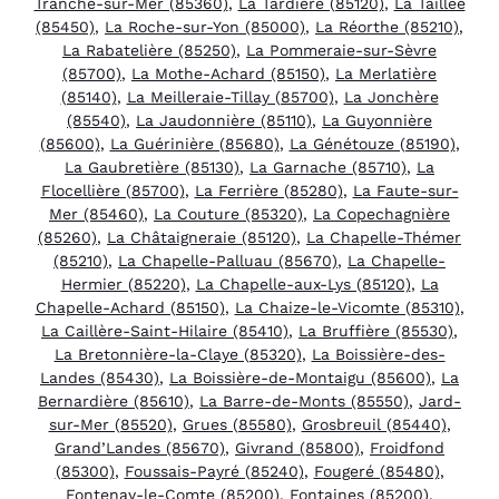
Tranche-sur-Mer (85360)
,
La Tardière (85120)
,
La Taillée
(85450)
,
La Roche-sur-Yon (85000)
,
La Réorthe (85210)
,
La Rabatelière (85250)
,
La Pommeraie-sur-Sèvre
(85700)
,
La Mothe-Achard (85150)
,
La Merlatière
(85140)
,
La Meilleraie-Tillay (85700)
,
La Jonchère
(85540)
,
La Jaudonnière (85110)
,
La Guyonnière
(85600)
,
La Guérinière (85680)
,
La Génétouze (85190)
,
La Gaubretière (85130)
,
La Garnache (85710)
,
La
Flocellière (85700)
,
La Ferrière (85280)
,
La Faute-sur-
Mer (85460)
,
La Couture (85320)
,
La Copechagnière
(85260)
,
La Châtaigneraie (85120)
,
La Chapelle-Thémer
(85210)
,
La Chapelle-Palluau (85670)
,
La Chapelle-
Hermier (85220)
,
La Chapelle-aux-Lys (85120)
,
La
Chapelle-Achard (85150)
,
La Chaize-le-Vicomte (85310)
,
La Caillère-Saint-Hilaire (85410)
,
La Bruffière (85530)
,
La Bretonnière-la-Claye (85320)
,
La Boissière-des-
Landes (85430)
,
La Boissière-de-Montaigu (85600)
,
La
Bernardière (85610)
,
La Barre-de-Monts (85550)
,
Jard-
sur-Mer (85520)
,
Grues (85580)
,
Grosbreuil (85440)
,
Grand’Landes (85670)
,
Givrand (85800)
,
Froidfond
(85300)
,
Foussais-Payré (85240)
,
Fougeré (85480)
,
Fontenay-le-Comte (85200)
,
Fontaines (85200)
,