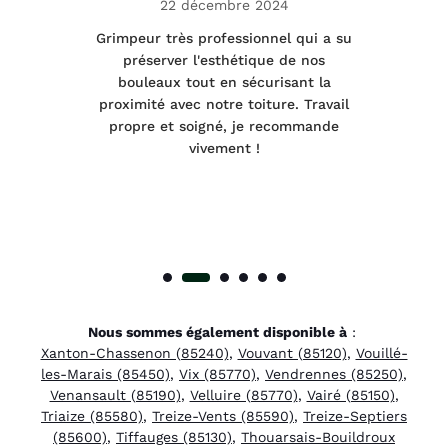
22 décembre 2024
tage
Grimpeur très professionnel qui a su
Int
préserver l'esthétique de nos
e et
bouleaux tout en sécurisant la
été
proximité avec notre toiture. Travail
p
 à
propre et soigné, je recommande
tra
vivement !
Nous sommes également disponible à
:
Xanton-Chassenon (85240)
,
Vouvant (85120)
,
Vouillé-
les-Marais (85450)
,
Vix (85770)
,
Vendrennes (85250)
,
Venansault (85190)
,
Velluire (85770)
,
Vairé (85150)
,
Triaize (85580)
,
Treize-Vents (85590)
,
Treize-Septiers
(85600)
,
Tiffauges (85130)
,
Thouarsais-Bouildroux