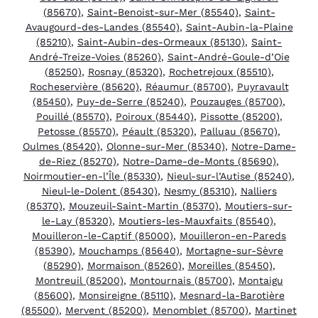
(85670)
,
Saint-Benoist-sur-Mer (85540)
,
Saint-
Avaugourd-des-Landes (85540)
,
Saint-Aubin-la-Plaine
(85210)
,
Saint-Aubin-des-Ormeaux (85130)
,
Saint-
André-Treize-Voies (85260)
,
Saint-André-Goule-d’Oie
(85250)
,
Rosnay (85320)
,
Rochetrejoux (85510)
,
Rocheservière (85620)
,
Réaumur (85700)
,
Puyravault
(85450)
,
Puy-de-Serre (85240)
,
Pouzauges (85700)
,
Pouillé (85570)
,
Poiroux (85440)
,
Pissotte (85200)
,
Petosse (85570)
,
Péault (85320)
,
Palluau (85670)
,
Oulmes (85420)
,
Olonne-sur-Mer (85340)
,
Notre-Dame-
de-Riez (85270)
,
Notre-Dame-de-Monts (85690)
,
Noirmoutier-en-l’Île (85330)
,
Nieul-sur-l’Autise (85240)
,
Nieul-le-Dolent (85430)
,
Nesmy (85310)
,
Nalliers
(85370)
,
Mouzeuil-Saint-Martin (85370)
,
Moutiers-sur-
le-Lay (85320)
,
Moutiers-les-Mauxfaits (85540)
,
Mouilleron-le-Captif (85000)
,
Mouilleron-en-Pareds
(85390)
,
Mouchamps (85640)
,
Mortagne-sur-Sèvre
(85290)
,
Mormaison (85260)
,
Moreilles (85450)
,
Montreuil (85200)
,
Montournais (85700)
,
Montaigu
(85600)
,
Monsireigne (85110)
,
Mesnard-la-Barotière
(85500)
,
Mervent (85200)
,
Menomblet (85700)
,
Martinet