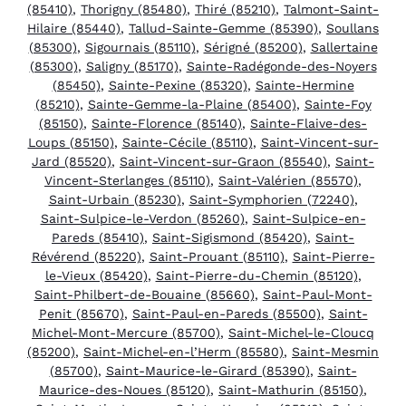
(85410)
,
Thorigny (85480)
,
Thiré (85210)
,
Talmont-Saint-
Hilaire (85440)
,
Tallud-Sainte-Gemme (85390)
,
Soullans
(85300)
,
Sigournais (85110)
,
Sérigné (85200)
,
Sallertaine
(85300)
,
Saligny (85170)
,
Sainte-Radégonde-des-Noyers
(85450)
,
Sainte-Pexine (85320)
,
Sainte-Hermine
(85210)
,
Sainte-Gemme-la-Plaine (85400)
,
Sainte-Foy
(85150)
,
Sainte-Florence (85140)
,
Sainte-Flaive-des-
Loups (85150)
,
Sainte-Cécile (85110)
,
Saint-Vincent-sur-
Jard (85520)
,
Saint-Vincent-sur-Graon (85540)
,
Saint-
Vincent-Sterlanges (85110)
,
Saint-Valérien (85570)
,
Saint-Urbain (85230)
,
Saint-Symphorien (72240)
,
Saint-Sulpice-le-Verdon (85260)
,
Saint-Sulpice-en-
Pareds (85410)
,
Saint-Sigismond (85420)
,
Saint-
Révérend (85220)
,
Saint-Prouant (85110)
,
Saint-Pierre-
le-Vieux (85420)
,
Saint-Pierre-du-Chemin (85120)
,
Saint-Philbert-de-Bouaine (85660)
,
Saint-Paul-Mont-
Penit (85670)
,
Saint-Paul-en-Pareds (85500)
,
Saint-
Michel-Mont-Mercure (85700)
,
Saint-Michel-le-Cloucq
(85200)
,
Saint-Michel-en-l’Herm (85580)
,
Saint-Mesmin
(85700)
,
Saint-Maurice-le-Girard (85390)
,
Saint-
Maurice-des-Noues (85120)
,
Saint-Mathurin (85150)
,