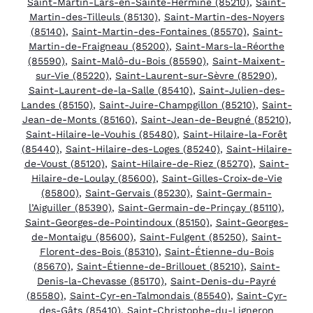
Saint-Martin-Lars-en-Sainte-Hermine (85210)
,
Saint-
Martin-des-Tilleuls (85130)
,
Saint-Martin-des-Noyers
(85140)
,
Saint-Martin-des-Fontaines (85570)
,
Saint-
Martin-de-Fraigneau (85200)
,
Saint-Mars-la-Réorthe
(85590)
,
Saint-Malô-du-Bois (85590)
,
Saint-Maixent-
sur-Vie (85220)
,
Saint-Laurent-sur-Sèvre (85290)
,
Saint-Laurent-de-la-Salle (85410)
,
Saint-Julien-des-
Landes (85150)
,
Saint-Juire-Champgillon (85210)
,
Saint-
Jean-de-Monts (85160)
,
Saint-Jean-de-Beugné (85210)
,
Saint-Hilaire-le-Vouhis (85480)
,
Saint-Hilaire-la-Forêt
(85440)
,
Saint-Hilaire-des-Loges (85240)
,
Saint-Hilaire-
de-Voust (85120)
,
Saint-Hilaire-de-Riez (85270)
,
Saint-
Hilaire-de-Loulay (85600)
,
Saint-Gilles-Croix-de-Vie
(85800)
,
Saint-Gervais (85230)
,
Saint-Germain-
l’Aiguiller (85390)
,
Saint-Germain-de-Prinçay (85110)
,
Saint-Georges-de-Pointindoux (85150)
,
Saint-Georges-
de-Montaigu (85600)
,
Saint-Fulgent (85250)
,
Saint-
Florent-des-Bois (85310)
,
Saint-Étienne-du-Bois
(85670)
,
Saint-Étienne-de-Brillouet (85210)
,
Saint-
Denis-la-Chevasse (85170)
,
Saint-Denis-du-Payré
(85580)
,
Saint-Cyr-en-Talmondais (85540)
,
Saint-Cyr-
des-Gâts (85410)
,
Saint-Christophe-du-Ligneron