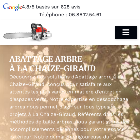
4.8/5 basés sur 628 avis
Téléphone :
06.86.12.54.61
ABATTAGE ARBRE
À LA CHAIZE-GIRAUD
Découvrez nos solutions d’Abattage arbre à La
Chaize-Giraud, conçus pour satisfaire aux
attentes les plus variés en matière d’entretien
d’espaces verts. Notre expertise en dessouchage
arbres nous permet d’agir sur tous types de
projets à La Chaize-Giraud. Référents dans les
méthodes de taille arbres, nous garantissons des
accomplissements pérennes pour votre espace
extérieur. Notre démarche rigoureuse du