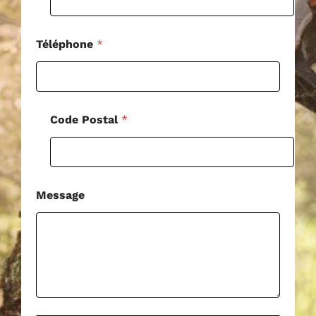
e
N
o
m
Téléphone
*
Code Postal
*
Message