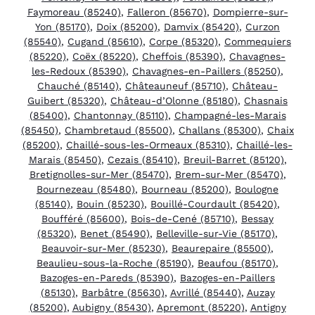
Faymoreau (85240)
,
Falleron (85670)
,
Dompierre-sur-
Yon (85170)
,
Doix (85200)
,
Damvix (85420)
,
Curzon
(85540)
,
Cugand (85610)
,
Corpe (85320)
,
Commequiers
(85220)
,
Coëx (85220)
,
Cheffois (85390)
,
Chavagnes-
les-Redoux (85390)
,
Chavagnes-en-Paillers (85250)
,
Chauché (85140)
,
Châteauneuf (85710)
,
Château-
Guibert (85320)
,
Château-d’Olonne (85180)
,
Chasnais
(85400)
,
Chantonnay (85110)
,
Champagné-les-Marais
(85450)
,
Chambretaud (85500)
,
Challans (85300)
,
Chaix
(85200)
,
Chaillé-sous-les-Ormeaux (85310)
,
Chaillé-les-
Marais (85450)
,
Cezais (85410)
,
Breuil-Barret (85120)
,
Bretignolles-sur-Mer (85470)
,
Brem-sur-Mer (85470)
,
Bournezeau (85480)
,
Bourneau (85200)
,
Boulogne
(85140)
,
Bouin (85230)
,
Bouillé-Courdault (85420)
,
Boufféré (85600)
,
Bois-de-Cené (85710)
,
Bessay
(85320)
,
Benet (85490)
,
Belleville-sur-Vie (85170)
,
Beauvoir-sur-Mer (85230)
,
Beaurepaire (85500)
,
Beaulieu-sous-la-Roche (85190)
,
Beaufou (85170)
,
Bazoges-en-Pareds (85390)
,
Bazoges-en-Paillers
(85130)
,
Barbâtre (85630)
,
Avrillé (85440)
,
Auzay
(85200)
,
Aubigny (85430)
,
Apremont (85220)
,
Antigny