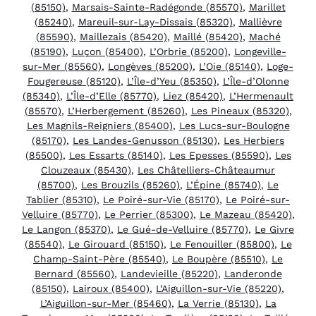
(85150)
,
Marsais-Sainte-Radégonde (85570)
,
Marillet
(85240)
,
Mareuil-sur-Lay-Dissais (85320)
,
Mallièvre
(85590)
,
Maillezais (85420)
,
Maillé (85420)
,
Maché
(85190)
,
Luçon (85400)
,
L’Orbrie (85200)
,
Longeville-
sur-Mer (85560)
,
Longèves (85200)
,
L’Oie (85140)
,
Loge-
Fougereuse (85120)
,
L’Île-d’Yeu (85350)
,
L’Île-d’Olonne
(85340)
,
L’Île-d’Elle (85770)
,
Liez (85420)
,
L’Hermenault
(85570)
,
L’Herbergement (85260)
,
Les Pineaux (85320)
,
Les Magnils-Reigniers (85400)
,
Les Lucs-sur-Boulogne
(85170)
,
Les Landes-Genusson (85130)
,
Les Herbiers
(85500)
,
Les Essarts (85140)
,
Les Epesses (85590)
,
Les
Clouzeaux (85430)
,
Les Châtelliers-Châteaumur
(85700)
,
Les Brouzils (85260)
,
L’Épine (85740)
,
Le
Tablier (85310)
,
Le Poiré-sur-Vie (85170)
,
Le Poiré-sur-
Velluire (85770)
,
Le Perrier (85300)
,
Le Mazeau (85420)
,
Le Langon (85370)
,
Le Gué-de-Velluire (85770)
,
Le Givre
(85540)
,
Le Girouard (85150)
,
Le Fenouiller (85800)
,
Le
Champ-Saint-Père (85540)
,
Le Boupère (85510)
,
Le
Bernard (85560)
,
Landevieille (85220)
,
Landeronde
(85150)
,
Lairoux (85400)
,
L’Aiguillon-sur-Vie (85220)
,
L’Aiguillon-sur-Mer (85460)
,
La Verrie (85130)
,
La