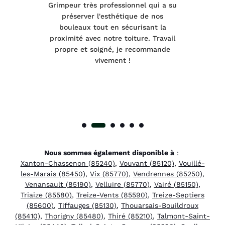
tage
Grimpeur très professionnel qui a su
Int
préserver l'esthétique de nos
e et
bouleaux tout en sécurisant la
été
proximité avec notre toiture. Travail
p
 à
propre et soigné, je recommande
tra
vivement !
Nous sommes également disponible à
:
Xanton-Chassenon (85240)
,
Vouvant (85120)
,
Vouillé-
les-Marais (85450)
,
Vix (85770)
,
Vendrennes (85250)
,
Venansault (85190)
,
Velluire (85770)
,
Vairé (85150)
,
Triaize (85580)
,
Treize-Vents (85590)
,
Treize-Septiers
(85600)
,
Tiffauges (85130)
,
Thouarsais-Bouildroux
(85410)
,
Thorigny (85480)
,
Thiré (85210)
,
Talmont-Saint-