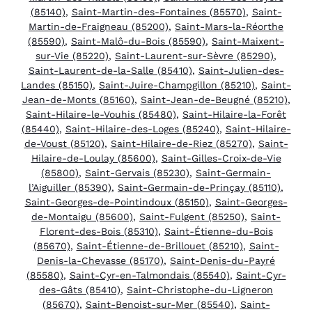
(85140)
,
Saint-Martin-des-Fontaines (85570)
,
Saint-
Martin-de-Fraigneau (85200)
,
Saint-Mars-la-Réorthe
(85590)
,
Saint-Malô-du-Bois (85590)
,
Saint-Maixent-
sur-Vie (85220)
,
Saint-Laurent-sur-Sèvre (85290)
,
Saint-Laurent-de-la-Salle (85410)
,
Saint-Julien-des-
Landes (85150)
,
Saint-Juire-Champgillon (85210)
,
Saint-
Jean-de-Monts (85160)
,
Saint-Jean-de-Beugné (85210)
,
Saint-Hilaire-le-Vouhis (85480)
,
Saint-Hilaire-la-Forêt
(85440)
,
Saint-Hilaire-des-Loges (85240)
,
Saint-Hilaire-
de-Voust (85120)
,
Saint-Hilaire-de-Riez (85270)
,
Saint-
Hilaire-de-Loulay (85600)
,
Saint-Gilles-Croix-de-Vie
(85800)
,
Saint-Gervais (85230)
,
Saint-Germain-
l’Aiguiller (85390)
,
Saint-Germain-de-Prinçay (85110)
,
Saint-Georges-de-Pointindoux (85150)
,
Saint-Georges-
de-Montaigu (85600)
,
Saint-Fulgent (85250)
,
Saint-
Florent-des-Bois (85310)
,
Saint-Étienne-du-Bois
(85670)
,
Saint-Étienne-de-Brillouet (85210)
,
Saint-
Denis-la-Chevasse (85170)
,
Saint-Denis-du-Payré
(85580)
,
Saint-Cyr-en-Talmondais (85540)
,
Saint-Cyr-
des-Gâts (85410)
,
Saint-Christophe-du-Ligneron
(85670)
,
Saint-Benoist-sur-Mer (85540)
,
Saint-