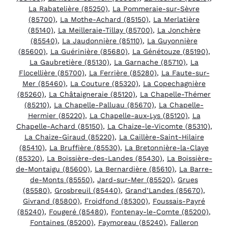
La Rabatelière (85250)
,
La Pommeraie-sur-Sèvre
(85700)
,
La Mothe-Achard (85150)
,
La Merlatière
(85140)
,
La Meilleraie-Tillay (85700)
,
La Jonchère
(85540)
,
La Jaudonnière (85110)
,
La Guyonnière
(85600)
,
La Guérinière (85680)
,
La Génétouze (85190)
,
La Gaubretière (85130)
,
La Garnache (85710)
,
La
Flocellière (85700)
,
La Ferrière (85280)
,
La Faute-sur-
Mer (85460)
,
La Couture (85320)
,
La Copechagnière
(85260)
,
La Châtaigneraie (85120)
,
La Chapelle-Thémer
(85210)
,
La Chapelle-Palluau (85670)
,
La Chapelle-
Hermier (85220)
,
La Chapelle-aux-Lys (85120)
,
La
Chapelle-Achard (85150)
,
La Chaize-le-Vicomte (85310)
,
La Chaize-Giraud (85220)
,
La Caillère-Saint-Hilaire
(85410)
,
La Bruffière (85530)
,
La Bretonnière-la-Claye
(85320)
,
La Boissière-des-Landes (85430)
,
La Boissière-
de-Montaigu (85600)
,
La Bernardière (85610)
,
La Barre-
de-Monts (85550)
,
Jard-sur-Mer (85520)
,
Grues
(85580)
,
Grosbreuil (85440)
,
Grand’Landes (85670)
,
Givrand (85800)
,
Froidfond (85300)
,
Foussais-Payré
(85240)
,
Fougeré (85480)
,
Fontenay-le-Comte (85200)
,
Fontaines (85200)
,
Faymoreau (85240)
,
Falleron