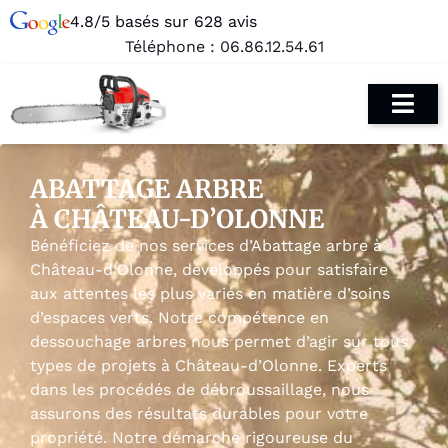
4.8/5 basés sur 628 avis
Téléphone :
06.86.12.54.61
ABATTAGE ARBRE
À CHÂTEAU-D’OLONNE
Bénéficiez de nos services d’Abattage arbre à
Château-d’Olonne, développés pour satisfaire
aux attentes les plus variés en matière d’soins
d’espaces verts. Notre compétence en
dessouchage arbres nous permet d’agir sur tous
types de projets à Château-d’Olonne. Experts
dans les procédés de débroussaillage, nous
assurons des résultats durables pour votre
propriété. Notre démarche rigoureuse du