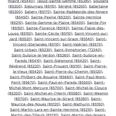
Hilaire (85440)
,
Tallud-Sainte-Gemme (85390)
,
Soullans
(85300)
,
Sigournais (85110)
,
Sérigné (85200)
,
Sallertaine
(85300)
,
Saligny (85170)
,
Sainte-Radégonde-des-Noyers
(85450)
,
Sainte-Pexine (85320)
,
Sainte-Hermine
(85210)
,
Sainte-Gemme-la-Plaine (85400)
,
Sainte-Foy
(85150)
,
Sainte-Florence (85140)
,
Sainte-Flaive-des-
Loups (85150)
,
Sainte-Cécile (85110)
,
Saint-Vincent-sur-
Jard (85520)
,
Saint-Vincent-sur-Graon (85540)
,
Saint-
Vincent-Sterlanges (85110)
,
Saint-Valérien (85570)
,
Saint-Urbain (85230)
,
Saint-Symphorien (72240)
,
Saint-Sulpice-le-Verdon (85260)
,
Saint-Sulpice-en-
Pareds (85410)
,
Saint-Sigismond (85420)
,
Saint-
Révérend (85220)
,
Saint-Prouant (85110)
,
Saint-Pierre-
le-Vieux (85420)
,
Saint-Pierre-du-Chemin (85120)
,
Saint-Philbert-de-Bouaine (85660)
,
Saint-Paul-Mont-
Penit (85670)
,
Saint-Paul-en-Pareds (85500)
,
Saint-
Michel-Mont-Mercure (85700)
,
Saint-Michel-le-Cloucq
(85200)
,
Saint-Michel-en-l’Herm (85580)
,
Saint-Mesmin
(85700)
,
Saint-Maurice-le-Girard (85390)
,
Saint-
Maurice-des-Noues (85120)
,
Saint-Mathurin (85150)
,
Saint-Martin-Lars-en-Sainte-Hermine (85210)
,
Saint-
Martin-des-Tilleuls (85130)
,
Saint-Martin-des-Noyers