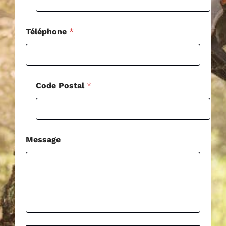
g
e
Téléphone
*
Code Postal
*
Message