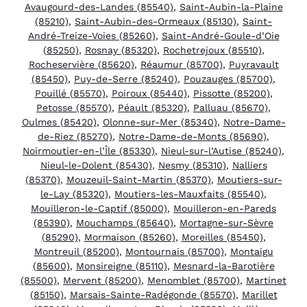
Avaugourd-des-Landes (85540)
,
Saint-Aubin-la-Plaine
(85210)
,
Saint-Aubin-des-Ormeaux (85130)
,
Saint-
André-Treize-Voies (85260)
,
Saint-André-Goule-d’Oie
(85250)
,
Rosnay (85320)
,
Rochetrejoux (85510)
,
Rocheservière (85620)
,
Réaumur (85700)
,
Puyravault
(85450)
,
Puy-de-Serre (85240)
,
Pouzauges (85700)
,
Pouillé (85570)
,
Poiroux (85440)
,
Pissotte (85200)
,
Petosse (85570)
,
Péault (85320)
,
Palluau (85670)
,
Oulmes (85420)
,
Olonne-sur-Mer (85340)
,
Notre-Dame-
de-Riez (85270)
,
Notre-Dame-de-Monts (85690)
,
Noirmoutier-en-l’Île (85330)
,
Nieul-sur-l’Autise (85240)
,
Nieul-le-Dolent (85430)
,
Nesmy (85310)
,
Nalliers
(85370)
,
Mouzeuil-Saint-Martin (85370)
,
Moutiers-sur-
le-Lay (85320)
,
Moutiers-les-Mauxfaits (85540)
,
Mouilleron-le-Captif (85000)
,
Mouilleron-en-Pareds
(85390)
,
Mouchamps (85640)
,
Mortagne-sur-Sèvre
(85290)
,
Mormaison (85260)
,
Moreilles (85450)
,
Montreuil (85200)
,
Montournais (85700)
,
Montaigu
(85600)
,
Monsireigne (85110)
,
Mesnard-la-Barotière
(85500)
,
Mervent (85200)
,
Menomblet (85700)
,
Martinet
(85150)
,
Marsais-Sainte-Radégonde (85570)
,
Marillet