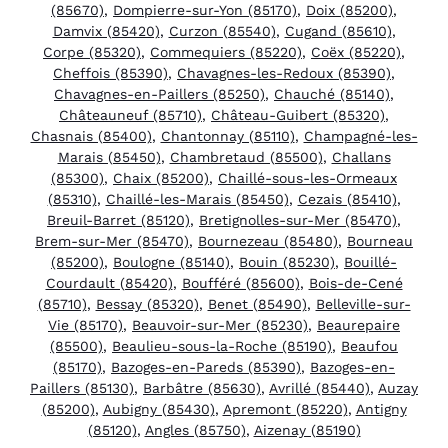
(85670)
,
Dompierre-sur-Yon (85170)
,
Doix (85200)
,
Damvix (85420)
,
Curzon (85540)
,
Cugand (85610)
,
Corpe (85320)
,
Commequiers (85220)
,
Coëx (85220)
,
Cheffois (85390)
,
Chavagnes-les-Redoux (85390)
,
Chavagnes-en-Paillers (85250)
,
Chauché (85140)
,
Châteauneuf (85710)
,
Château-Guibert (85320)
,
Chasnais (85400)
,
Chantonnay (85110)
,
Champagné-les-
Marais (85450)
,
Chambretaud (85500)
,
Challans
(85300)
,
Chaix (85200)
,
Chaillé-sous-les-Ormeaux
(85310)
,
Chaillé-les-Marais (85450)
,
Cezais (85410)
,
Breuil-Barret (85120)
,
Bretignolles-sur-Mer (85470)
,
Brem-sur-Mer (85470)
,
Bournezeau (85480)
,
Bourneau
(85200)
,
Boulogne (85140)
,
Bouin (85230)
,
Bouillé-
Courdault (85420)
,
Boufféré (85600)
,
Bois-de-Cené
(85710)
,
Bessay (85320)
,
Benet (85490)
,
Belleville-sur-
Vie (85170)
,
Beauvoir-sur-Mer (85230)
,
Beaurepaire
(85500)
,
Beaulieu-sous-la-Roche (85190)
,
Beaufou
(85170)
,
Bazoges-en-Pareds (85390)
,
Bazoges-en-
Paillers (85130)
,
Barbâtre (85630)
,
Avrillé (85440)
,
Auzay
(85200)
,
Aubigny (85430)
,
Apremont (85220)
,
Antigny
(85120)
,
Angles (85750)
,
Aizenay (85190)