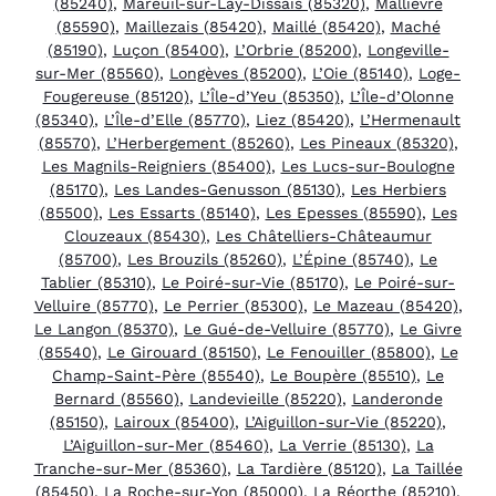
(85240)
,
Mareuil-sur-Lay-Dissais (85320)
,
Mallièvre
(85590)
,
Maillezais (85420)
,
Maillé (85420)
,
Maché
(85190)
,
Luçon (85400)
,
L’Orbrie (85200)
,
Longeville-
sur-Mer (85560)
,
Longèves (85200)
,
L’Oie (85140)
,
Loge-
Fougereuse (85120)
,
L’Île-d’Yeu (85350)
,
L’Île-d’Olonne
(85340)
,
L’Île-d’Elle (85770)
,
Liez (85420)
,
L’Hermenault
(85570)
,
L’Herbergement (85260)
,
Les Pineaux (85320)
,
Les Magnils-Reigniers (85400)
,
Les Lucs-sur-Boulogne
(85170)
,
Les Landes-Genusson (85130)
,
Les Herbiers
(85500)
,
Les Essarts (85140)
,
Les Epesses (85590)
,
Les
Clouzeaux (85430)
,
Les Châtelliers-Châteaumur
(85700)
,
Les Brouzils (85260)
,
L’Épine (85740)
,
Le
Tablier (85310)
,
Le Poiré-sur-Vie (85170)
,
Le Poiré-sur-
Velluire (85770)
,
Le Perrier (85300)
,
Le Mazeau (85420)
,
Le Langon (85370)
,
Le Gué-de-Velluire (85770)
,
Le Givre
(85540)
,
Le Girouard (85150)
,
Le Fenouiller (85800)
,
Le
Champ-Saint-Père (85540)
,
Le Boupère (85510)
,
Le
Bernard (85560)
,
Landevieille (85220)
,
Landeronde
(85150)
,
Lairoux (85400)
,
L’Aiguillon-sur-Vie (85220)
,
L’Aiguillon-sur-Mer (85460)
,
La Verrie (85130)
,
La
Tranche-sur-Mer (85360)
,
La Tardière (85120)
,
La Taillée
(85450)
,
La Roche-sur-Yon (85000)
,
La Réorthe (85210)
,