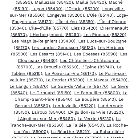
(85590)
,
Maillezais (85420)
,
Maillé (85420)
,
Maché
(85190)
,
Luçon (85400)
,
L’Orbrie (85200)
,
Longeville-
sur-Mer (85560)
,
Longèves (85200)
,
L’Oie (85140)
,
Loge-
Fougereuse (85120)
,
L’Île-d’Yeu (85350)
,
L’Île-d’Olonne
(85340)
,
L’Île-d’Elle (85770)
,
Liez (85420)
,
L’Hermenault
(85570)
,
L’Herbergement (85260)
,
Les Pineaux (85320)
,
Les Magnils-Reigniers (85400)
,
Les Lucs-sur-Boulogne
(85170)
,
Les Landes-Genusson (85130)
,
Les Herbiers
(85500)
,
Les Essarts (85140)
,
Les Epesses (85590)
,
Les
Clouzeaux (85430)
,
Les Châtelliers-Châteaumur
(85700)
,
Les Brouzils (85260)
,
L’Épine (85740)
,
Le
Tablier (85310)
,
Le Poiré-sur-Vie (85170)
,
Le Poiré-sur-
Velluire (85770)
,
Le Perrier (85300)
,
Le Mazeau (85420)
,
Le Langon (85370)
,
Le Gué-de-Velluire (85770)
,
Le Givre
(85540)
,
Le Girouard (85150)
,
Le Fenouiller (85800)
,
Le
Champ-Saint-Père (85540)
,
Le Boupère (85510)
,
Le
Bernard (85560)
,
Landevieille (85220)
,
Landeronde
(85150)
,
Lairoux (85400)
,
L’Aiguillon-sur-Vie (85220)
,
L’Aiguillon-sur-Mer (85460)
,
La Verrie (85130)
,
La
Tranche-sur-Mer (85360)
,
La Taillée (85450)
,
La Roche-
sur-Yon (85000)
,
La Réorthe (85210)
,
La Rabatelière
(85250)
,
La Pommeraie-sur-Sèvre (85700)
,
La Mothe-