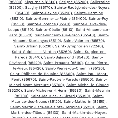
(85300)
,
Sigournais (85110)
,
Sérigné (85200)
,
Sallertaine
(85300)
,
Saligny (85170)
,
Sainte-Radégonde-des-Noyers
(85450)
,
Sainte-Pexine (85320)
,
Sainte-Hermine
(85210)
,
Sainte-Gemme-la-Plaine (85400)
,
Sainte-Foy
(85150)
,
Sainte-Florence (85140)
,
Sainte-Flaive-des-
Loups (85150)
,
Sainte-Cécile (85110)
,
Saint-Vincent-sur-
Jard (85520)
,
Saint-Vincent-sur-Graon (85540)
,
Saint-
Vincent-Sterlanges (85110)
,
Saint-Valérien (85570)
,
Saint-Urbain (85230)
,
Saint-Symphorien (72240)
,
Saint-Sulpice-le-Verdon (85260)
,
Saint-Sulpice-en-
Pareds (85410)
,
Saint-Sigismond (85420)
,
Saint-
Révérend (85220)
,
Saint-Prouant (85110)
,
Saint-Pierre-
le-Vieux (85420)
,
Saint-Pierre-du-Chemin (85120)
,
Saint-Philbert-de-Bouaine (85660)
,
Saint-Paul-Mont-
Penit (85670)
,
Saint-Paul-en-Pareds (85500)
,
Saint-
Michel-Mont-Mercure (85700)
,
Saint-Michel-le-Cloucq
(85200)
,
Saint-Michel-en-l’Herm (85580)
,
Saint-Mesmin
(85700)
,
Saint-Maurice-le-Girard (85390)
,
Saint-
Maurice-des-Noues (85120)
,
Saint-Mathurin (85150)
,
Saint-Martin-Lars-en-Sainte-Hermine (85210)
,
Saint-
Martin-des-Tilleuls (85130)
,
Saint-Martin-des-Noyers
(85140)
,
Saint-Martin-des-Fontaines (85570)
,
Saint-