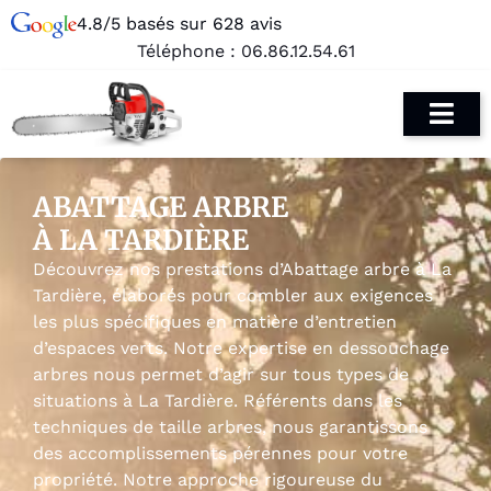
4.8/5 basés sur 628 avis
Téléphone :
06.86.12.54.61
ABATTAGE ARBRE
À LA TARDIÈRE
Découvrez nos prestations d’Abattage arbre à La
Tardière, élaborés pour combler aux exigences
les plus spécifiques en matière d’entretien
d’espaces verts. Notre expertise en dessouchage
arbres nous permet d’agir sur tous types de
situations à La Tardière. Référents dans les
techniques de taille arbres, nous garantissons
des accomplissements pérennes pour votre
propriété. Notre approche rigoureuse du