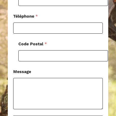
M
e
s
s
Téléphone
*
a
g
e
*
Code Postal
*
Message