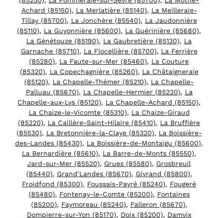
Achard (85150)
,
La Merlatière (85140)
,
La Meilleraie-
Tillay (85700)
,
La Jonchère (85540)
,
La Jaudonnière
(85110)
,
La Guyonnière (85600)
,
La Guérinière (85680)
,
La Génétouze (85190)
,
La Gaubretière (85130)
,
La
Garnache (85710)
,
La Flocellière (85700)
,
La Ferrière
(85280)
,
La Faute-sur-Mer (85460)
,
La Couture
(85320)
,
La Copechagnière (85260)
,
La Châtaigneraie
(85120)
,
La Chapelle-Thémer (85210)
,
La Chapelle-
Palluau (85670)
,
La Chapelle-Hermier (85220)
,
La
Chapelle-aux-Lys (85120)
,
La Chapelle-Achard (85150)
,
La Chaize-le-Vicomte (85310)
,
La Chaize-Giraud
(85220)
,
La Caillère-Saint-Hilaire (85410)
,
La Bruffière
(85530)
,
La Bretonnière-la-Claye (85320)
,
La Boissière-
des-Landes (85430)
,
La Boissière-de-Montaigu (85600)
,
La Bernardière (85610)
,
La Barre-de-Monts (85550)
,
Jard-sur-Mer (85520)
,
Grues (85580)
,
Grosbreuil
(85440)
,
Grand’Landes (85670)
,
Givrand (85800)
,
Froidfond (85300)
,
Foussais-Payré (85240)
,
Fougeré
(85480)
,
Fontenay-le-Comte (85200)
,
Fontaines
(85200)
,
Faymoreau (85240)
,
Falleron (85670)
,
Dompierre-sur-Yon (85170)
,
Doix (85200)
,
Damvix