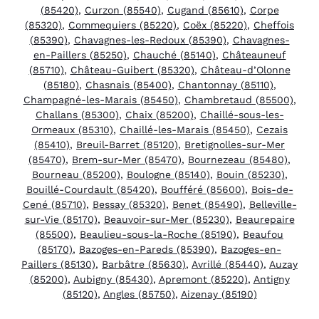
(85420)
,
Curzon (85540)
,
Cugand (85610)
,
Corpe
(85320)
,
Commequiers (85220)
,
Coëx (85220)
,
Cheffois
(85390)
,
Chavagnes-les-Redoux (85390)
,
Chavagnes-
en-Paillers (85250)
,
Chauché (85140)
,
Châteauneuf
(85710)
,
Château-Guibert (85320)
,
Château-d’Olonne
(85180)
,
Chasnais (85400)
,
Chantonnay (85110)
,
Champagné-les-Marais (85450)
,
Chambretaud (85500)
,
Challans (85300)
,
Chaix (85200)
,
Chaillé-sous-les-
Ormeaux (85310)
,
Chaillé-les-Marais (85450)
,
Cezais
(85410)
,
Breuil-Barret (85120)
,
Bretignolles-sur-Mer
(85470)
,
Brem-sur-Mer (85470)
,
Bournezeau (85480)
,
Bourneau (85200)
,
Boulogne (85140)
,
Bouin (85230)
,
Bouillé-Courdault (85420)
,
Boufféré (85600)
,
Bois-de-
Cené (85710)
,
Bessay (85320)
,
Benet (85490)
,
Belleville-
sur-Vie (85170)
,
Beauvoir-sur-Mer (85230)
,
Beaurepaire
(85500)
,
Beaulieu-sous-la-Roche (85190)
,
Beaufou
(85170)
,
Bazoges-en-Pareds (85390)
,
Bazoges-en-
Paillers (85130)
,
Barbâtre (85630)
,
Avrillé (85440)
,
Auzay
(85200)
,
Aubigny (85430)
,
Apremont (85220)
,
Antigny
(85120)
,
Angles (85750)
,
Aizenay (85190)