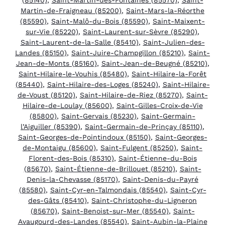
Martin-de-Fraigneau (85200)
,
Saint-Mars-la-Réorthe
(85590)
,
Saint-Malô-du-Bois (85590)
,
Saint-Maixent-
sur-Vie (85220)
,
Saint-Laurent-sur-Sèvre (85290)
,
Saint-Laurent-de-la-Salle (85410)
,
Saint-Julien-des-
Landes (85150)
,
Saint-Juire-Champgillon (85210)
,
Saint-
Jean-de-Monts (85160)
,
Saint-Jean-de-Beugné (85210)
,
Saint-Hilaire-le-Vouhis (85480)
,
Saint-Hilaire-la-Forêt
(85440)
,
Saint-Hilaire-des-Loges (85240)
,
Saint-Hilaire-
de-Voust (85120)
,
Saint-Hilaire-de-Riez (85270)
,
Saint-
Hilaire-de-Loulay (85600)
,
Saint-Gilles-Croix-de-Vie
(85800)
,
Saint-Gervais (85230)
,
Saint-Germain-
l’Aiguiller (85390)
,
Saint-Germain-de-Prinçay (85110)
,
Saint-Georges-de-Pointindoux (85150)
,
Saint-Georges-
de-Montaigu (85600)
,
Saint-Fulgent (85250)
,
Saint-
Florent-des-Bois (85310)
,
Saint-Étienne-du-Bois
(85670)
,
Saint-Étienne-de-Brillouet (85210)
,
Saint-
Denis-la-Chevasse (85170)
,
Saint-Denis-du-Payré
(85580)
,
Saint-Cyr-en-Talmondais (85540)
,
Saint-Cyr-
des-Gâts (85410)
,
Saint-Christophe-du-Ligneron
(85670)
,
Saint-Benoist-sur-Mer (85540)
,
Saint-
Avaugourd-des-Landes (85540)
,
Saint-Aubin-la-Plaine