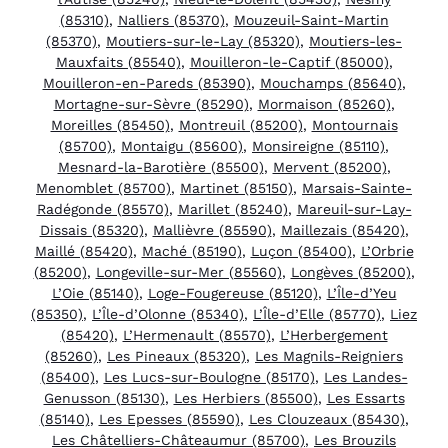
(85310)
,
Nalliers (85370)
,
Mouzeuil-Saint-Martin
(85370)
,
Moutiers-sur-le-Lay (85320)
,
Moutiers-les-
Mauxfaits (85540)
,
Mouilleron-le-Captif (85000)
,
Mouilleron-en-Pareds (85390)
,
Mouchamps (85640)
,
Mortagne-sur-Sèvre (85290)
,
Mormaison (85260)
,
Moreilles (85450)
,
Montreuil (85200)
,
Montournais
(85700)
,
Montaigu (85600)
,
Monsireigne (85110)
,
Mesnard-la-Barotière (85500)
,
Mervent (85200)
,
Menomblet (85700)
,
Martinet (85150)
,
Marsais-Sainte-
Radégonde (85570)
,
Marillet (85240)
,
Mareuil-sur-Lay-
Dissais (85320)
,
Mallièvre (85590)
,
Maillezais (85420)
,
Maillé (85420)
,
Maché (85190)
,
Luçon (85400)
,
L’Orbrie
(85200)
,
Longeville-sur-Mer (85560)
,
Longèves (85200)
,
L’Oie (85140)
,
Loge-Fougereuse (85120)
,
L’Île-d’Yeu
(85350)
,
L’Île-d’Olonne (85340)
,
L’Île-d’Elle (85770)
,
Liez
(85420)
,
L’Hermenault (85570)
,
L’Herbergement
(85260)
,
Les Pineaux (85320)
,
Les Magnils-Reigniers
(85400)
,
Les Lucs-sur-Boulogne (85170)
,
Les Landes-
Genusson (85130)
,
Les Herbiers (85500)
,
Les Essarts
(85140)
,
Les Epesses (85590)
,
Les Clouzeaux (85430)
,
Les Châtelliers-Châteaumur (85700)
,
Les Brouzils