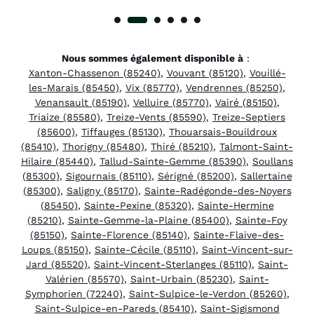
Nous sommes également disponible à
:
Xanton-Chassenon (85240)
,
Vouvant (85120)
,
Vouillé-
les-Marais (85450)
,
Vix (85770)
,
Vendrennes (85250)
,
Venansault (85190)
,
Velluire (85770)
,
Vairé (85150)
,
Triaize (85580)
,
Treize-Vents (85590)
,
Treize-Septiers
(85600)
,
Tiffauges (85130)
,
Thouarsais-Bouildroux
(85410)
,
Thorigny (85480)
,
Thiré (85210)
,
Talmont-Saint-
Hilaire (85440)
,
Tallud-Sainte-Gemme (85390)
,
Soullans
(85300)
,
Sigournais (85110)
,
Sérigné (85200)
,
Sallertaine
(85300)
,
Saligny (85170)
,
Sainte-Radégonde-des-Noyers
(85450)
,
Sainte-Pexine (85320)
,
Sainte-Hermine
(85210)
,
Sainte-Gemme-la-Plaine (85400)
,
Sainte-Foy
(85150)
,
Sainte-Florence (85140)
,
Sainte-Flaive-des-
Loups (85150)
,
Sainte-Cécile (85110)
,
Saint-Vincent-sur-
Jard (85520)
,
Saint-Vincent-Sterlanges (85110)
,
Saint-
Valérien (85570)
,
Saint-Urbain (85230)
,
Saint-
Symphorien (72240)
,
Saint-Sulpice-le-Verdon (85260)
,
Saint-Sulpice-en-Pareds (85410)
,
Saint-Sigismond