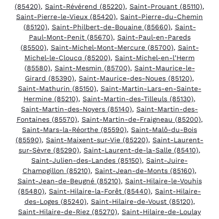
(85420)
,
Saint-Révérend (85220)
,
Saint-Prouant (85110)
,
Saint-Pierre-le-Vieux (85420)
,
Saint-Pierre-du-Chemin
(85120)
,
Saint-Philbert-de-Bouaine (85660)
,
Saint-
Paul-Mont-Penit (85670)
,
Saint-Paul-en-Pareds
(85500)
,
Saint-Michel-Mont-Mercure (85700)
,
Saint-
Michel-le-Cloucq (85200)
,
Saint-Michel-en-l’Herm
(85580)
,
Saint-Mesmin (85700)
,
Saint-Maurice-le-
Girard (85390)
,
Saint-Maurice-des-Noues (85120)
,
Saint-Mathurin (85150)
,
Saint-Martin-Lars-en-Sainte-
Hermine (85210)
,
Saint-Martin-des-Tilleuls (85130)
,
Saint-Martin-des-Noyers (85140)
,
Saint-Martin-des-
Fontaines (85570)
,
Saint-Martin-de-Fraigneau (85200)
,
Saint-Mars-la-Réorthe (85590)
,
Saint-Malô-du-Bois
(85590)
,
Saint-Maixent-sur-Vie (85220)
,
Saint-Laurent-
sur-Sèvre (85290)
,
Saint-Laurent-de-la-Salle (85410)
,
Saint-Julien-des-Landes (85150)
,
Saint-Juire-
Champgillon (85210)
,
Saint-Jean-de-Monts (85160)
,
Saint-Jean-de-Beugné (85210)
,
Saint-Hilaire-le-Vouhis
(85480)
,
Saint-Hilaire-la-Forêt (85440)
,
Saint-Hilaire-
des-Loges (85240)
,
Saint-Hilaire-de-Voust (85120)
,
Saint-Hilaire-de-Riez (85270)
,
Saint-Hilaire-de-Loulay