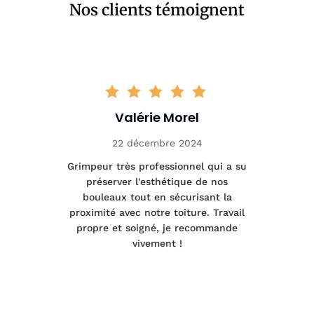
Nos clients témoignent
Valérie Morel
22 décembre 2024
tage
Grimpeur très professionnel qui a su
Int
préserver l'esthétique de nos
e et
bouleaux tout en sécurisant la
été
proximité avec notre toiture. Travail
p
 à
propre et soigné, je recommande
tra
vivement !