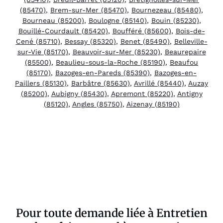
(85470)
,
Brem-sur-Mer (85470)
,
Bournezeau (85480)
,
Bourneau (85200)
,
Boulogne (85140)
,
Bouin (85230)
,
Bouillé-Courdault (85420)
,
Boufféré (85600)
,
Bois-de-
Cené (85710)
,
Bessay (85320)
,
Benet (85490)
,
Belleville-
sur-Vie (85170)
,
Beauvoir-sur-Mer (85230)
,
Beaurepaire
(85500)
,
Beaulieu-sous-la-Roche (85190)
,
Beaufou
(85170)
,
Bazoges-en-Pareds (85390)
,
Bazoges-en-
Paillers (85130)
,
Barbâtre (85630)
,
Avrillé (85440)
,
Auzay
(85200)
,
Aubigny (85430)
,
Apremont (85220)
,
Antigny
(85120)
,
Angles (85750)
,
Aizenay (85190)
Pour toute demande liée à Entretien