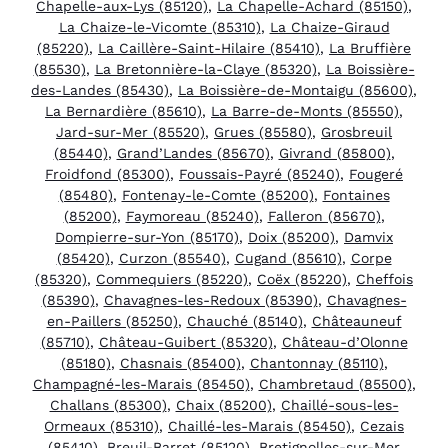
Chapelle-aux-Lys (85120)
,
La Chapelle-Achard (85150)
,
La Chaize-le-Vicomte (85310)
,
La Chaize-Giraud
(85220)
,
La Caillère-Saint-Hilaire (85410)
,
La Bruffière
(85530)
,
La Bretonnière-la-Claye (85320)
,
La Boissière-
des-Landes (85430)
,
La Boissière-de-Montaigu (85600)
,
La Bernardière (85610)
,
La Barre-de-Monts (85550)
,
Jard-sur-Mer (85520)
,
Grues (85580)
,
Grosbreuil
(85440)
,
Grand’Landes (85670)
,
Givrand (85800)
,
Froidfond (85300)
,
Foussais-Payré (85240)
,
Fougeré
(85480)
,
Fontenay-le-Comte (85200)
,
Fontaines
(85200)
,
Faymoreau (85240)
,
Falleron (85670)
,
Dompierre-sur-Yon (85170)
,
Doix (85200)
,
Damvix
(85420)
,
Curzon (85540)
,
Cugand (85610)
,
Corpe
(85320)
,
Commequiers (85220)
,
Coëx (85220)
,
Cheffois
(85390)
,
Chavagnes-les-Redoux (85390)
,
Chavagnes-
en-Paillers (85250)
,
Chauché (85140)
,
Châteauneuf
(85710)
,
Château-Guibert (85320)
,
Château-d’Olonne
(85180)
,
Chasnais (85400)
,
Chantonnay (85110)
,
Champagné-les-Marais (85450)
,
Chambretaud (85500)
,
Challans (85300)
,
Chaix (85200)
,
Chaillé-sous-les-
Ormeaux (85310)
,
Chaillé-les-Marais (85450)
,
Cezais
(85410)
,
Breuil-Barret (85120)
,
Bretignolles-sur-Mer