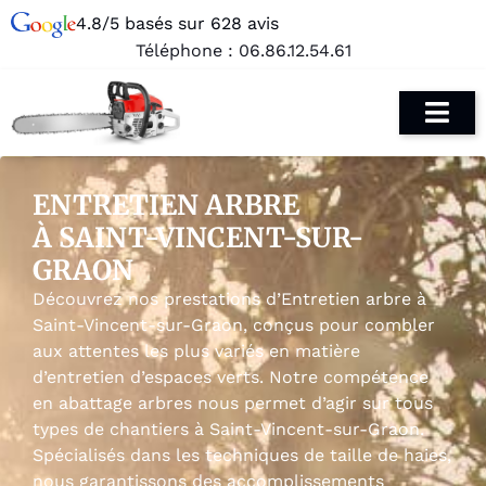
4.8/5 basés sur 628 avis
Téléphone :
06.86.12.54.61
ENTRETIEN ARBRE
À SAINT-VINCENT-SUR-
GRAON
Découvrez nos prestations d’Entretien arbre à
Saint-Vincent-sur-Graon, conçus pour combler
aux attentes les plus variés en matière
d’entretien d’espaces verts. Notre compétence
en abattage arbres nous permet d’agir sur tous
types de chantiers à Saint-Vincent-sur-Graon.
Spécialisés dans les techniques de taille de haies,
nous garantissons des accomplissements