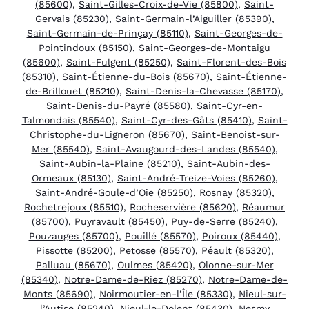
(85600)
,
Saint-Gilles-Croix-de-Vie (85800)
,
Saint-
Gervais (85230)
,
Saint-Germain-l’Aiguiller (85390)
,
Saint-Germain-de-Prinçay (85110)
,
Saint-Georges-de-
Pointindoux (85150)
,
Saint-Georges-de-Montaigu
(85600)
,
Saint-Fulgent (85250)
,
Saint-Florent-des-Bois
(85310)
,
Saint-Étienne-du-Bois (85670)
,
Saint-Étienne-
de-Brillouet (85210)
,
Saint-Denis-la-Chevasse (85170)
,
Saint-Denis-du-Payré (85580)
,
Saint-Cyr-en-
Talmondais (85540)
,
Saint-Cyr-des-Gâts (85410)
,
Saint-
Christophe-du-Ligneron (85670)
,
Saint-Benoist-sur-
Mer (85540)
,
Saint-Avaugourd-des-Landes (85540)
,
Saint-Aubin-la-Plaine (85210)
,
Saint-Aubin-des-
Ormeaux (85130)
,
Saint-André-Treize-Voies (85260)
,
Saint-André-Goule-d’Oie (85250)
,
Rosnay (85320)
,
Rochetrejoux (85510)
,
Rocheservière (85620)
,
Réaumur
(85700)
,
Puyravault (85450)
,
Puy-de-Serre (85240)
,
Pouzauges (85700)
,
Pouillé (85570)
,
Poiroux (85440)
,
Pissotte (85200)
,
Petosse (85570)
,
Péault (85320)
,
Palluau (85670)
,
Oulmes (85420)
,
Olonne-sur-Mer
(85340)
,
Notre-Dame-de-Riez (85270)
,
Notre-Dame-de-
Monts (85690)
,
Noirmoutier-en-l’Île (85330)
,
Nieul-sur-
l’Autise (85240)
,
Nieul-le-Dolent (85430)
,
Nesmy