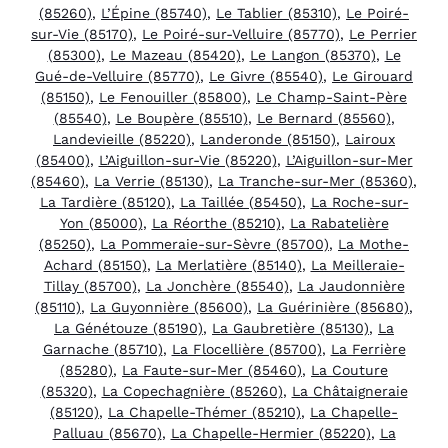
(85260)
,
L’Épine (85740)
,
Le Tablier (85310)
,
Le Poiré-
sur-Vie (85170)
,
Le Poiré-sur-Velluire (85770)
,
Le Perrier
(85300)
,
Le Mazeau (85420)
,
Le Langon (85370)
,
Le
Gué-de-Velluire (85770)
,
Le Givre (85540)
,
Le Girouard
(85150)
,
Le Fenouiller (85800)
,
Le Champ-Saint-Père
(85540)
,
Le Boupère (85510)
,
Le Bernard (85560)
,
Landevieille (85220)
,
Landeronde (85150)
,
Lairoux
(85400)
,
L’Aiguillon-sur-Vie (85220)
,
L’Aiguillon-sur-Mer
(85460)
,
La Verrie (85130)
,
La Tranche-sur-Mer (85360)
,
La Tardière (85120)
,
La Taillée (85450)
,
La Roche-sur-
Yon (85000)
,
La Réorthe (85210)
,
La Rabatelière
(85250)
,
La Pommeraie-sur-Sèvre (85700)
,
La Mothe-
Achard (85150)
,
La Merlatière (85140)
,
La Meilleraie-
Tillay (85700)
,
La Jonchère (85540)
,
La Jaudonnière
(85110)
,
La Guyonnière (85600)
,
La Guérinière (85680)
,
La Génétouze (85190)
,
La Gaubretière (85130)
,
La
Garnache (85710)
,
La Flocellière (85700)
,
La Ferrière
(85280)
,
La Faute-sur-Mer (85460)
,
La Couture
(85320)
,
La Copechagnière (85260)
,
La Châtaigneraie
(85120)
,
La Chapelle-Thémer (85210)
,
La Chapelle-
Palluau (85670)
,
La Chapelle-Hermier (85220)
,
La