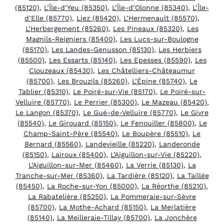
(85120)
,
L’Île-d’Yeu (85350)
,
L’Île-d’Olonne (85340)
,
L’Île-
d’Elle (85770)
,
Liez (85420)
,
L’Hermenault (85570)
,
L’Herbergement (85260)
,
Les Pineaux (85320)
,
Les
Magnils-Reigniers (85400)
,
Les Lucs-sur-Boulogne
(85170)
,
Les Landes-Genusson (85130)
,
Les Herbiers
(85500)
,
Les Essarts (85140)
,
Les Epesses (85590)
,
Les
Clouzeaux (85430)
,
Les Châtelliers-Châteaumur
(85700)
,
Les Brouzils (85260)
,
L’Épine (85740)
,
Le
Tablier (85310)
,
Le Poiré-sur-Vie (85170)
,
Le Poiré-sur-
Velluire (85770)
,
Le Perrier (85300)
,
Le Mazeau (85420)
,
Le Langon (85370)
,
Le Gué-de-Velluire (85770)
,
Le Givre
(85540)
,
Le Girouard (85150)
,
Le Fenouiller (85800)
,
Le
Champ-Saint-Père (85540)
,
Le Boupère (85510)
,
Le
Bernard (85560)
,
Landevieille (85220)
,
Landeronde
(85150)
,
Lairoux (85400)
,
L’Aiguillon-sur-Vie (85220)
,
L’Aiguillon-sur-Mer (85460)
,
La Verrie (85130)
,
La
Tranche-sur-Mer (85360)
,
La Tardière (85120)
,
La Taillée
(85450)
,
La Roche-sur-Yon (85000)
,
La Réorthe (85210)
,
La Rabatelière (85250)
,
La Pommeraie-sur-Sèvre
(85700)
,
La Mothe-Achard (85150)
,
La Merlatière
(85140)
,
La Meilleraie-Tillay (85700)
,
La Jonchère