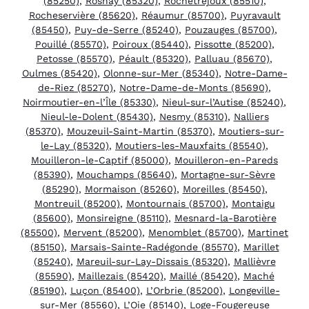
(85250)
,
Rosnay (85320)
,
Rochetrejoux (85510)
,
Rocheservière (85620)
,
Réaumur (85700)
,
Puyravault
(85450)
,
Puy-de-Serre (85240)
,
Pouzauges (85700)
,
Pouillé (85570)
,
Poiroux (85440)
,
Pissotte (85200)
,
Petosse (85570)
,
Péault (85320)
,
Palluau (85670)
,
Oulmes (85420)
,
Olonne-sur-Mer (85340)
,
Notre-Dame-
de-Riez (85270)
,
Notre-Dame-de-Monts (85690)
,
Noirmoutier-en-l’Île (85330)
,
Nieul-sur-l’Autise (85240)
,
Nieul-le-Dolent (85430)
,
Nesmy (85310)
,
Nalliers
(85370)
,
Mouzeuil-Saint-Martin (85370)
,
Moutiers-sur-
le-Lay (85320)
,
Moutiers-les-Mauxfaits (85540)
,
Mouilleron-le-Captif (85000)
,
Mouilleron-en-Pareds
(85390)
,
Mouchamps (85640)
,
Mortagne-sur-Sèvre
(85290)
,
Mormaison (85260)
,
Moreilles (85450)
,
Montreuil (85200)
,
Montournais (85700)
,
Montaigu
(85600)
,
Monsireigne (85110)
,
Mesnard-la-Barotière
(85500)
,
Mervent (85200)
,
Menomblet (85700)
,
Martinet
(85150)
,
Marsais-Sainte-Radégonde (85570)
,
Marillet
(85240)
,
Mareuil-sur-Lay-Dissais (85320)
,
Mallièvre
(85590)
,
Maillezais (85420)
,
Maillé (85420)
,
Maché
(85190)
,
Luçon (85400)
,
L’Orbrie (85200)
,
Longeville-
sur-Mer (85560)
,
L’Oie (85140)
,
Loge-Fougereuse