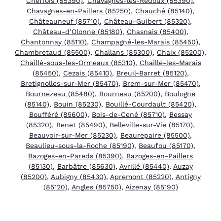
Cheffois (85390)
,
Chavagnes-les-Redoux (85390)
,
Chavagnes-en-Paillers (85250)
,
Chauché (85140)
,
Châteauneuf (85710)
,
Château-Guibert (85320)
,
Château-d’Olonne (85180)
,
Chasnais (85400)
,
Chantonnay (85110)
,
Champagné-les-Marais (85450)
,
Chambretaud (85500)
,
Challans (85300)
,
Chaix (85200)
,
Chaillé-sous-les-Ormeaux (85310)
,
Chaillé-les-Marais
(85450)
,
Cezais (85410)
,
Breuil-Barret (85120)
,
Bretignolles-sur-Mer (85470)
,
Brem-sur-Mer (85470)
,
Bournezeau (85480)
,
Bourneau (85200)
,
Boulogne
(85140)
,
Bouin (85230)
,
Bouillé-Courdault (85420)
,
Boufféré (85600)
,
Bois-de-Cené (85710)
,
Bessay
(85320)
,
Benet (85490)
,
Belleville-sur-Vie (85170)
,
Beauvoir-sur-Mer (85230)
,
Beaurepaire (85500)
,
Beaulieu-sous-la-Roche (85190)
,
Beaufou (85170)
,
Bazoges-en-Pareds (85390)
,
Bazoges-en-Paillers
(85130)
,
Barbâtre (85630)
,
Avrillé (85440)
,
Auzay
(85200)
,
Aubigny (85430)
,
Apremont (85220)
,
Antigny
(85120)
,
Angles (85750)
,
Aizenay (85190)