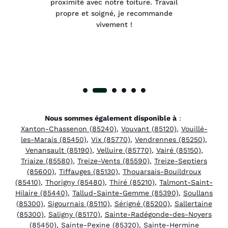
été
proximité avec notre toiture. Travail
p
 à
propre et soigné, je recommande
tra
vivement !
Nous sommes également disponible à
:
Xanton-Chassenon (85240)
,
Vouvant (85120)
,
Vouillé-
les-Marais (85450)
,
Vix (85770)
,
Vendrennes (85250)
,
Venansault (85190)
,
Velluire (85770)
,
Vairé (85150)
,
Triaize (85580)
,
Treize-Vents (85590)
,
Treize-Septiers
(85600)
,
Tiffauges (85130)
,
Thouarsais-Bouildroux
(85410)
,
Thorigny (85480)
,
Thiré (85210)
,
Talmont-Saint-
Hilaire (85440)
,
Tallud-Sainte-Gemme (85390)
,
Soullans
(85300)
,
Sigournais (85110)
,
Sérigné (85200)
,
Sallertaine
(85300)
,
Saligny (85170)
,
Sainte-Radégonde-des-Noyers
(85450)
,
Sainte-Pexine (85320)
,
Sainte-Hermine