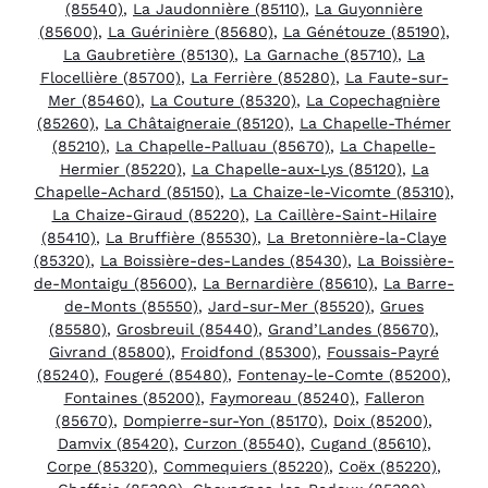
(85540)
,
La Jaudonnière (85110)
,
La Guyonnière
(85600)
,
La Guérinière (85680)
,
La Génétouze (85190)
,
La Gaubretière (85130)
,
La Garnache (85710)
,
La
Flocellière (85700)
,
La Ferrière (85280)
,
La Faute-sur-
Mer (85460)
,
La Couture (85320)
,
La Copechagnière
(85260)
,
La Châtaigneraie (85120)
,
La Chapelle-Thémer
(85210)
,
La Chapelle-Palluau (85670)
,
La Chapelle-
Hermier (85220)
,
La Chapelle-aux-Lys (85120)
,
La
Chapelle-Achard (85150)
,
La Chaize-le-Vicomte (85310)
,
La Chaize-Giraud (85220)
,
La Caillère-Saint-Hilaire
(85410)
,
La Bruffière (85530)
,
La Bretonnière-la-Claye
(85320)
,
La Boissière-des-Landes (85430)
,
La Boissière-
de-Montaigu (85600)
,
La Bernardière (85610)
,
La Barre-
de-Monts (85550)
,
Jard-sur-Mer (85520)
,
Grues
(85580)
,
Grosbreuil (85440)
,
Grand’Landes (85670)
,
Givrand (85800)
,
Froidfond (85300)
,
Foussais-Payré
(85240)
,
Fougeré (85480)
,
Fontenay-le-Comte (85200)
,
Fontaines (85200)
,
Faymoreau (85240)
,
Falleron
(85670)
,
Dompierre-sur-Yon (85170)
,
Doix (85200)
,
Damvix (85420)
,
Curzon (85540)
,
Cugand (85610)
,
Corpe (85320)
,
Commequiers (85220)
,
Coëx (85220)
,