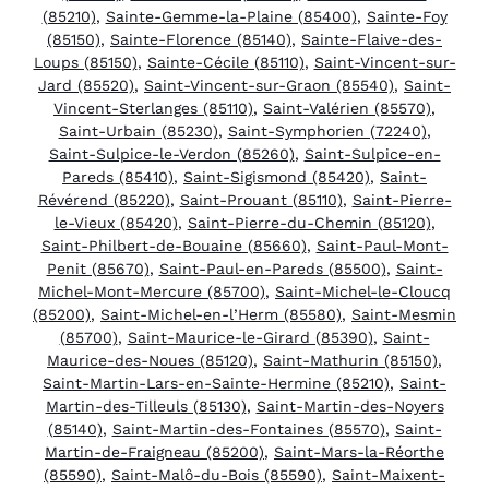
(85210)
,
Sainte-Gemme-la-Plaine (85400)
,
Sainte-Foy
(85150)
,
Sainte-Florence (85140)
,
Sainte-Flaive-des-
Loups (85150)
,
Sainte-Cécile (85110)
,
Saint-Vincent-sur-
Jard (85520)
,
Saint-Vincent-sur-Graon (85540)
,
Saint-
Vincent-Sterlanges (85110)
,
Saint-Valérien (85570)
,
Saint-Urbain (85230)
,
Saint-Symphorien (72240)
,
Saint-Sulpice-le-Verdon (85260)
,
Saint-Sulpice-en-
Pareds (85410)
,
Saint-Sigismond (85420)
,
Saint-
Révérend (85220)
,
Saint-Prouant (85110)
,
Saint-Pierre-
le-Vieux (85420)
,
Saint-Pierre-du-Chemin (85120)
,
Saint-Philbert-de-Bouaine (85660)
,
Saint-Paul-Mont-
Penit (85670)
,
Saint-Paul-en-Pareds (85500)
,
Saint-
Michel-Mont-Mercure (85700)
,
Saint-Michel-le-Cloucq
(85200)
,
Saint-Michel-en-l’Herm (85580)
,
Saint-Mesmin
(85700)
,
Saint-Maurice-le-Girard (85390)
,
Saint-
Maurice-des-Noues (85120)
,
Saint-Mathurin (85150)
,
Saint-Martin-Lars-en-Sainte-Hermine (85210)
,
Saint-
Martin-des-Tilleuls (85130)
,
Saint-Martin-des-Noyers
(85140)
,
Saint-Martin-des-Fontaines (85570)
,
Saint-
Martin-de-Fraigneau (85200)
,
Saint-Mars-la-Réorthe
(85590)
,
Saint-Malô-du-Bois (85590)
,
Saint-Maixent-