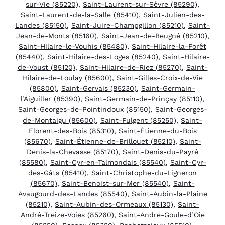
sur-Vie (85220)
,
Saint-Laurent-sur-Sèvre (85290)
,
Saint-Laurent-de-la-Salle (85410)
,
Saint-Julien-des-
Landes (85150)
,
Saint-Juire-Champgillon (85210)
,
Saint-
Jean-de-Monts (85160)
,
Saint-Jean-de-Beugné (85210)
,
Saint-Hilaire-le-Vouhis (85480)
,
Saint-Hilaire-la-Forêt
(85440)
,
Saint-Hilaire-des-Loges (85240)
,
Saint-Hilaire-
de-Voust (85120)
,
Saint-Hilaire-de-Riez (85270)
,
Saint-
Hilaire-de-Loulay (85600)
,
Saint-Gilles-Croix-de-Vie
(85800)
,
Saint-Gervais (85230)
,
Saint-Germain-
l’Aiguiller (85390)
,
Saint-Germain-de-Prinçay (85110)
,
Saint-Georges-de-Pointindoux (85150)
,
Saint-Georges-
de-Montaigu (85600)
,
Saint-Fulgent (85250)
,
Saint-
Florent-des-Bois (85310)
,
Saint-Étienne-du-Bois
(85670)
,
Saint-Étienne-de-Brillouet (85210)
,
Saint-
Denis-la-Chevasse (85170)
,
Saint-Denis-du-Payré
(85580)
,
Saint-Cyr-en-Talmondais (85540)
,
Saint-Cyr-
des-Gâts (85410)
,
Saint-Christophe-du-Ligneron
(85670)
,
Saint-Benoist-sur-Mer (85540)
,
Saint-
Avaugourd-des-Landes (85540)
,
Saint-Aubin-la-Plaine
(85210)
,
Saint-Aubin-des-Ormeaux (85130)
,
Saint-
André-Treize-Voies (85260)
,
Saint-André-Goule-d’Oie