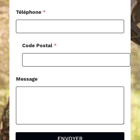
l
N
Téléphone
*
o
m
Code Postal
*
Message
ENVOYER