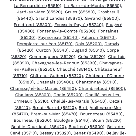
La Bernardière (85610)
,
La Barre-de-Monts (85550)
,
Jard-sur-Mer (85520)
,
Grues (85580)
,
Grosbreuil
(85440)
,
Grand’Landes (85670)
,
Givrand (85800)
,
Froidfond (85300)
,
Foussais-Payré (85240)
,
Fougeré
(85480)
,
Fontenay-le-Comte (85200)
,
Fontaines
(85200)
,
Faymoreau (85240)
,
Falleron (85670)
,
Dompierre-sur-Yon (85170)
,
Doix (85200)
,
Damvix
(85420)
,
Curzon (85540)
,
Cugand (85610)
,
Corpe
(85320)
,
Commequiers (85220)
,
Coëx (85220)
,
Cheffois
(85390)
,
Chavagnes-les-Redoux (85390)
,
Chavagnes-
en-Paillers (85250)
,
Chauché (85140)
,
Châteauneuf
(85710)
,
Château-Guibert (85320)
,
Château-d’Olonne
(85180)
,
Chasnais (85400)
,
Chantonnay (85110)
,
Champagné-les-Marais (85450)
,
Chambretaud (85500)
,
Challans (85300)
,
Chaix (85200)
,
Chaillé-sous-les-
Ormeaux (85310)
,
Chaillé-les-Marais (85450)
,
Cezais
(85410)
,
Breuil-Barret (85120)
,
Bretignolles-sur-Mer
(85470)
,
Brem-sur-Mer (85470)
,
Bournezeau (85480)
,
Bourneau (85200)
,
Boulogne (85140)
,
Bouin (85230)
,
Bouillé-Courdault (85420)
,
Boufféré (85600)
,
Bois-de-
Cené (85710)
,
Bessay (85320)
,
Benet (85490)
,
Belleville-