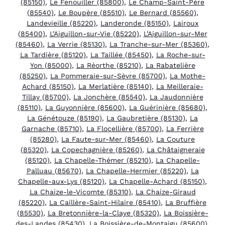
(85150)
,
Le Fenouiller (85800)
,
Le Champ-Saint-Père
(85540)
,
Le Boupère (85510)
,
Le Bernard (85560)
,
Landevieille (85220)
,
Landeronde (85150)
,
Lairoux
(85400)
,
L’Aiguillon-sur-Vie (85220)
,
L’Aiguillon-sur-Mer
(85460)
,
La Verrie (85130)
,
La Tranche-sur-Mer (85360)
,
La Tardière (85120)
,
La Taillée (85450)
,
La Roche-sur-
Yon (85000)
,
La Réorthe (85210)
,
La Rabatelière
(85250)
,
La Pommeraie-sur-Sèvre (85700)
,
La Mothe-
Achard (85150)
,
La Merlatière (85140)
,
La Meilleraie-
Tillay (85700)
,
La Jonchère (85540)
,
La Jaudonnière
(85110)
,
La Guyonnière (85600)
,
La Guérinière (85680)
,
La Génétouze (85190)
,
La Gaubretière (85130)
,
La
Garnache (85710)
,
La Flocellière (85700)
,
La Ferrière
(85280)
,
La Faute-sur-Mer (85460)
,
La Couture
(85320)
,
La Copechagnière (85260)
,
La Châtaigneraie
(85120)
,
La Chapelle-Thémer (85210)
,
La Chapelle-
Palluau (85670)
,
La Chapelle-Hermier (85220)
,
La
Chapelle-aux-Lys (85120)
,
La Chapelle-Achard (85150)
,
La Chaize-le-Vicomte (85310)
,
La Chaize-Giraud
(85220)
,
La Caillère-Saint-Hilaire (85410)
,
La Bruffière
(85530)
,
La Bretonnière-la-Claye (85320)
,
La Boissière-
des-Landes (85430)
,
La Boissière-de-Montaigu (85600)
,