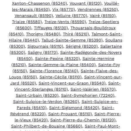
Xanton-Chassenon (85240)
,
Vouvant (85120)
,
Vouillé-
les-Marais (85450)
,
Vix (85770)
,
Vendrennes (85250)
,
Venansault (85190)
,
Velluire (85770)
,
Vairé (85150)
,
Triaize (85580)
,
Treize-Vents (85590)
,
Treize-Septiers
(85600)
,
Tiffauges (85130)
,
Thouarsais-Bouildroux
(85410)
,
Thorigny (85480)
,
Thiré (85210)
,
Talmont-Saint-
Hilaire (85440)
,
Tallud-Sainte-Gemme (85390)
,
Soullans
(85300)
,
Sigournais (85110)
,
Sérigné (85200)
,
Sallertaine
(85300)
,
Saligny (85170)
,
Sainte-Radégonde-des-Noyers
(85450)
,
Sainte-Pexine (85320)
,
Sainte-Hermine
(85210)
,
Sainte-Gemme-la-Plaine (85400)
,
Sainte-Foy
(85150)
,
Sainte-Florence (85140)
,
Sainte-Flaive-des-
Loups (85150)
,
Sainte-Cécile (85110)
,
Saint-Vincent-sur-
Jard (85520)
,
Saint-Vincent-sur-Graon (85540)
,
Saint-
Vincent-Sterlanges (85110)
,
Saint-Valérien (85570)
,
Saint-Urbain (85230)
,
Saint-Symphorien (72240)
,
Saint-Sulpice-le-Verdon (85260)
,
Saint-Sulpice-en-
Pareds (85410)
,
Saint-Sigismond (85420)
,
Saint-
Révérend (85220)
,
Saint-Prouant (85110)
,
Saint-Pierre-
le-Vieux (85420)
,
Saint-Pierre-du-Chemin (85120)
,
Saint-Philbert-de-Bouaine (85660)
,
Saint-Paul-Mont-