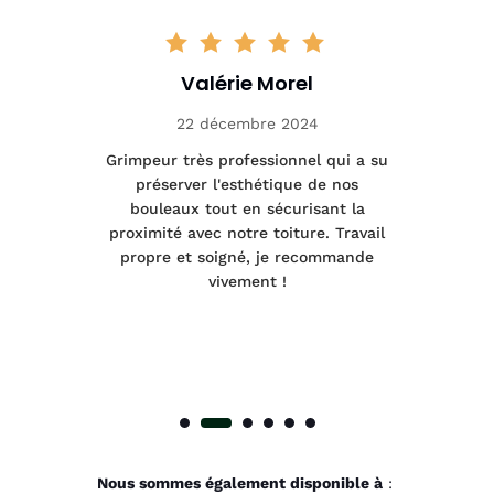
Valérie Morel
22 décembre 2024
tage
Grimpeur très professionnel qui a su
Int
préserver l'esthétique de nos
e et
bouleaux tout en sécurisant la
été
proximité avec notre toiture. Travail
p
 à
propre et soigné, je recommande
tra
vivement !
Nous sommes également disponible à
: