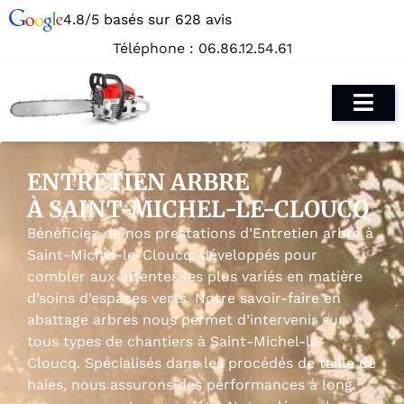
4.8/5 basés sur 628 avis
Téléphone :
06.86.12.54.61
ENTRETIEN ARBRE
À SAINT-MICHEL-LE-CLOUCQ
Bénéficiez de nos prestations d’Entretien arbre à
Saint-Michel-le-Cloucq, développés pour
combler aux attentes les plus variés en matière
d’soins d’espaces verts. Notre savoir-faire en
abattage arbres nous permet d’intervenir sur
tous types de chantiers à Saint-Michel-le-
Cloucq. Spécialisés dans les procédés de taille de
haies, nous assurons des performances à long