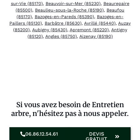
sur-Vie (85170)
,
Beauvoir-sur-Mer (85230)
,
Beaurepaire
(85500)
,
Beaulieu-sous-la-Roche (85190)
,
Beaufou
(85170)
,
Bazoges-en-Pareds (85390)
,
Bazoges-en-
Paillers (85130)
,
Barbâtre (85630)
,
Avrillé (85440)
,
Auzay
(85200)
,
Aubigny (85430)
,
Apremont (85220)
,
Antigny
(85120)
,
Angles (85750)
,
Aizenay (85190)
Si vous avez besoin de Entretien
arbre, n'hésitez pas à nous appeler.
06.86.12.54.61
DEVIS
GRATUIT