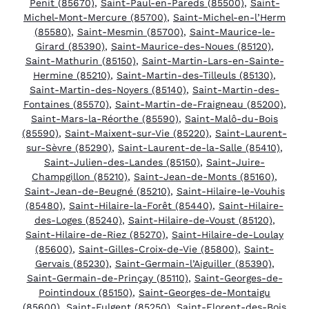
Penit (85670)
,
Saint-Paul-en-Pareds (85500)
,
Saint-
Michel-Mont-Mercure (85700)
,
Saint-Michel-en-l’Herm
(85580)
,
Saint-Mesmin (85700)
,
Saint-Maurice-le-
Girard (85390)
,
Saint-Maurice-des-Noues (85120)
,
Saint-Mathurin (85150)
,
Saint-Martin-Lars-en-Sainte-
Hermine (85210)
,
Saint-Martin-des-Tilleuls (85130)
,
Saint-Martin-des-Noyers (85140)
,
Saint-Martin-des-
Fontaines (85570)
,
Saint-Martin-de-Fraigneau (85200)
,
Saint-Mars-la-Réorthe (85590)
,
Saint-Malô-du-Bois
(85590)
,
Saint-Maixent-sur-Vie (85220)
,
Saint-Laurent-
sur-Sèvre (85290)
,
Saint-Laurent-de-la-Salle (85410)
,
Saint-Julien-des-Landes (85150)
,
Saint-Juire-
Champgillon (85210)
,
Saint-Jean-de-Monts (85160)
,
Saint-Jean-de-Beugné (85210)
,
Saint-Hilaire-le-Vouhis
(85480)
,
Saint-Hilaire-la-Forêt (85440)
,
Saint-Hilaire-
des-Loges (85240)
,
Saint-Hilaire-de-Voust (85120)
,
Saint-Hilaire-de-Riez (85270)
,
Saint-Hilaire-de-Loulay
(85600)
,
Saint-Gilles-Croix-de-Vie (85800)
,
Saint-
Gervais (85230)
,
Saint-Germain-l’Aiguiller (85390)
,
Saint-Germain-de-Prinçay (85110)
,
Saint-Georges-de-
Pointindoux (85150)
,
Saint-Georges-de-Montaigu
(85600)
,
Saint-Fulgent (85250)
,
Saint-Florent-des-Bois