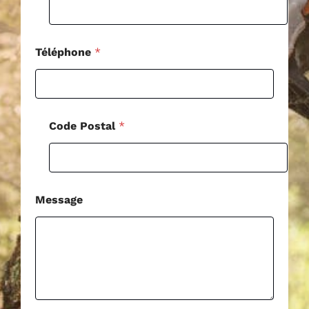
e
*
Téléphone
*
Code Postal
*
Message