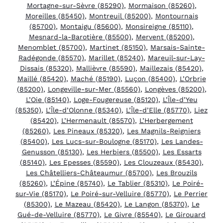
Mortagne-sur-Sèvre (85290)
,
Mormaison (85260)
,
Moreilles (85450)
,
Montreuil (85200)
,
Montournais
(85700)
,
Montaigu (85600)
,
Monsireigne (85110)
,
Mesnard-la-Barotière (85500)
,
Mervent (85200)
,
Menomblet (85700)
,
Martinet (85150)
,
Marsais-Sainte-
Radégonde (85570)
,
Marillet (85240)
,
Mareuil-sur-Lay-
Dissais (85320)
,
Mallièvre (85590)
,
Maillezais (85420)
,
Maillé (85420)
,
Maché (85190)
,
Luçon (85400)
,
L’Orbrie
(85200)
,
Longeville-sur-Mer (85560)
,
Longèves (85200)
,
L’Oie (85140)
,
Loge-Fougereuse (85120)
,
L’Île-d’Yeu
(85350)
,
L’Île-d’Olonne (85340)
,
L’Île-d’Elle (85770)
,
Liez
(85420)
,
L’Hermenault (85570)
,
L’Herbergement
(85260)
,
Les Pineaux (85320)
,
Les Magnils-Reigniers
(85400)
,
Les Lucs-sur-Boulogne (85170)
,
Les Landes-
Genusson (85130)
,
Les Herbiers (85500)
,
Les Essarts
(85140)
,
Les Epesses (85590)
,
Les Clouzeaux (85430)
,
Les Châtelliers-Châteaumur (85700)
,
Les Brouzils
(85260)
,
L’Épine (85740)
,
Le Tablier (85310)
,
Le Poiré-
sur-Vie (85170)
,
Le Poiré-sur-Velluire (85770)
,
Le Perrier
(85300)
,
Le Mazeau (85420)
,
Le Langon (85370)
,
Le
Gué-de-Velluire (85770)
,
Le Givre (85540)
,
Le Girouard