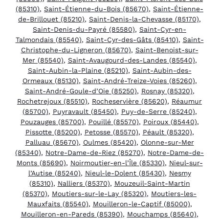
(85310)
,
Saint-Étienne-du-Bois (85670)
,
Saint-Étienne-
de-Brillouet (85210)
,
Saint-Denis-la-Chevasse (85170)
,
Saint-Denis-du-Payré (85580)
,
Saint-Cyr-en-
Talmondais (85540)
,
Saint-Cyr-des-Gâts (85410)
,
Saint-
Christophe-du-Ligneron (85670)
,
Saint-Benoist-sur-
Mer (85540)
,
Saint-Avaugourd-des-Landes (85540)
,
Saint-Aubin-la-Plaine (85210)
,
Saint-Aubin-des-
Ormeaux (85130)
,
Saint-André-Treize-Voies (85260)
,
Saint-André-Goule-d’Oie (85250)
,
Rosnay (85320)
,
Rochetrejoux (85510)
,
Rocheservière (85620)
,
Réaumur
(85700)
,
Puyravault (85450)
,
Puy-de-Serre (85240)
,
Pouzauges (85700)
,
Pouillé (85570)
,
Poiroux (85440)
,
Pissotte (85200)
,
Petosse (85570)
,
Péault (85320)
,
Palluau (85670)
,
Oulmes (85420)
,
Olonne-sur-Mer
(85340)
,
Notre-Dame-de-Riez (85270)
,
Notre-Dame-de-
Monts (85690)
,
Noirmoutier-en-l’Île (85330)
,
Nieul-sur-
l’Autise (85240)
,
Nieul-le-Dolent (85430)
,
Nesmy
(85310)
,
Nalliers (85370)
,
Mouzeuil-Saint-Martin
(85370)
,
Moutiers-sur-le-Lay (85320)
,
Moutiers-les-
Mauxfaits (85540)
,
Mouilleron-le-Captif (85000)
,
Mouilleron-en-Pareds (85390)
,
Mouchamps (85640)
,