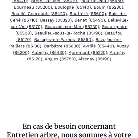
(85470)
,
Brem-sur-Mer (85470)
,
Bournezeau (85480)
,
Bourneau (85200)
,
Boulogne (85140)
,
Bouin (85230)
,
Bouillé-Courdault (85420)
,
Boufféré (85600)
,
Bois-de-
Cené (85710)
,
Bessay (85320)
,
Benet (85490)
,
Belleville-
sur-Vie (85170)
,
Beauvoir-sur-Mer (85230)
,
Beaurepaire
(85500)
,
Beaulieu-sous-la-Roche (85190)
,
Beaufou
(85170)
,
Bazoges-en-Pareds (85390)
,
Bazoges-en-
Paillers (85130)
,
Barbâtre (85630)
,
Avrillé (85440)
,
Auzay
(85200)
,
Aubigny (85430)
,
Apremont (85220)
,
Antigny
(85120)
,
Angles (85750)
,
Aizenay (85190)
En cas de besoin concernant
Entretien arbre, nous sommes à votre