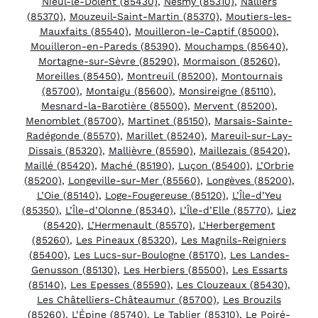
Nieul-le-Dolent (85430)
,
Nesmy (85310)
,
Nalliers
(85370)
,
Mouzeuil-Saint-Martin (85370)
,
Moutiers-les-
Mauxfaits (85540)
,
Mouilleron-le-Captif (85000)
,
Mouilleron-en-Pareds (85390)
,
Mouchamps (85640)
,
Mortagne-sur-Sèvre (85290)
,
Mormaison (85260)
,
Moreilles (85450)
,
Montreuil (85200)
,
Montournais
(85700)
,
Montaigu (85600)
,
Monsireigne (85110)
,
Mesnard-la-Barotière (85500)
,
Mervent (85200)
,
Menomblet (85700)
,
Martinet (85150)
,
Marsais-Sainte-
Radégonde (85570)
,
Marillet (85240)
,
Mareuil-sur-Lay-
Dissais (85320)
,
Mallièvre (85590)
,
Maillezais (85420)
,
Maillé (85420)
,
Maché (85190)
,
Luçon (85400)
,
L’Orbrie
(85200)
,
Longeville-sur-Mer (85560)
,
Longèves (85200)
,
L’Oie (85140)
,
Loge-Fougereuse (85120)
,
L’Île-d’Yeu
(85350)
,
L’Île-d’Olonne (85340)
,
L’Île-d’Elle (85770)
,
Liez
(85420)
,
L’Hermenault (85570)
,
L’Herbergement
(85260)
,
Les Pineaux (85320)
,
Les Magnils-Reigniers
(85400)
,
Les Lucs-sur-Boulogne (85170)
,
Les Landes-
Genusson (85130)
,
Les Herbiers (85500)
,
Les Essarts
(85140)
,
Les Epesses (85590)
,
Les Clouzeaux (85430)
,
Les Châtelliers-Châteaumur (85700)
,
Les Brouzils
(85260)
,
L’Épine (85740)
,
Le Tablier (85310)
,
Le Poiré-