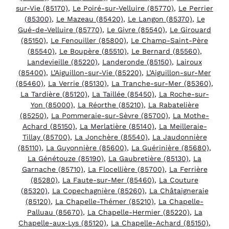
sur-Vie (85170)
,
Le Poiré-sur-Velluire (85770)
,
Le Perrier
(85300)
,
Le Mazeau (85420)
,
Le Langon (85370)
,
Le
Gué-de-Velluire (85770)
,
Le Givre (85540)
,
Le Girouard
(85150)
,
Le Fenouiller (85800)
,
Le Champ-Saint-Père
(85540)
,
Le Boupère (85510)
,
Le Bernard (85560)
,
Landevieille (85220)
,
Landeronde (85150)
,
Lairoux
(85400)
,
L’Aiguillon-sur-Vie (85220)
,
L’Aiguillon-sur-Mer
(85460)
,
La Verrie (85130)
,
La Tranche-sur-Mer (85360)
,
La Tardière (85120)
,
La Taillée (85450)
,
La Roche-sur-
Yon (85000)
,
La Réorthe (85210)
,
La Rabatelière
(85250)
,
La Pommeraie-sur-Sèvre (85700)
,
La Mothe-
Achard (85150)
,
La Merlatière (85140)
,
La Meilleraie-
Tillay (85700)
,
La Jonchère (85540)
,
La Jaudonnière
(85110)
,
La Guyonnière (85600)
,
La Guérinière (85680)
,
La Génétouze (85190)
,
La Gaubretière (85130)
,
La
Garnache (85710)
,
La Flocellière (85700)
,
La Ferrière
(85280)
,
La Faute-sur-Mer (85460)
,
La Couture
(85320)
,
La Copechagnière (85260)
,
La Châtaigneraie
(85120)
,
La Chapelle-Thémer (85210)
,
La Chapelle-
Palluau (85670)
,
La Chapelle-Hermier (85220)
,
La
Chapelle-aux-Lys (85120)
,
La Chapelle-Achard (85150)
,