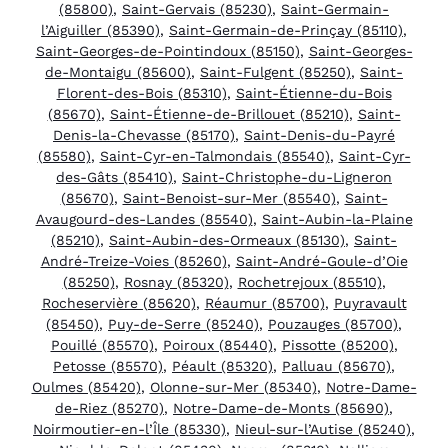
(85800)
,
Saint-Gervais (85230)
,
Saint-Germain-
l’Aiguiller (85390)
,
Saint-Germain-de-Prinçay (85110)
,
Saint-Georges-de-Pointindoux (85150)
,
Saint-Georges-
de-Montaigu (85600)
,
Saint-Fulgent (85250)
,
Saint-
Florent-des-Bois (85310)
,
Saint-Étienne-du-Bois
(85670)
,
Saint-Étienne-de-Brillouet (85210)
,
Saint-
Denis-la-Chevasse (85170)
,
Saint-Denis-du-Payré
(85580)
,
Saint-Cyr-en-Talmondais (85540)
,
Saint-Cyr-
des-Gâts (85410)
,
Saint-Christophe-du-Ligneron
(85670)
,
Saint-Benoist-sur-Mer (85540)
,
Saint-
Avaugourd-des-Landes (85540)
,
Saint-Aubin-la-Plaine
(85210)
,
Saint-Aubin-des-Ormeaux (85130)
,
Saint-
André-Treize-Voies (85260)
,
Saint-André-Goule-d’Oie
(85250)
,
Rosnay (85320)
,
Rochetrejoux (85510)
,
Rocheservière (85620)
,
Réaumur (85700)
,
Puyravault
(85450)
,
Puy-de-Serre (85240)
,
Pouzauges (85700)
,
Pouillé (85570)
,
Poiroux (85440)
,
Pissotte (85200)
,
Petosse (85570)
,
Péault (85320)
,
Palluau (85670)
,
Oulmes (85420)
,
Olonne-sur-Mer (85340)
,
Notre-Dame-
de-Riez (85270)
,
Notre-Dame-de-Monts (85690)
,
Noirmoutier-en-l’Île (85330)
,
Nieul-sur-l’Autise (85240)
,