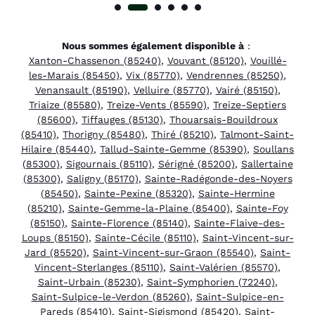
Nous sommes également disponible à
:
Xanton-Chassenon (85240)
,
Vouvant (85120)
,
Vouillé-
les-Marais (85450)
,
Vix (85770)
,
Vendrennes (85250)
,
Venansault (85190)
,
Velluire (85770)
,
Vairé (85150)
,
Triaize (85580)
,
Treize-Vents (85590)
,
Treize-Septiers
(85600)
,
Tiffauges (85130)
,
Thouarsais-Bouildroux
(85410)
,
Thorigny (85480)
,
Thiré (85210)
,
Talmont-Saint-
Hilaire (85440)
,
Tallud-Sainte-Gemme (85390)
,
Soullans
(85300)
,
Sigournais (85110)
,
Sérigné (85200)
,
Sallertaine
(85300)
,
Saligny (85170)
,
Sainte-Radégonde-des-Noyers
(85450)
,
Sainte-Pexine (85320)
,
Sainte-Hermine
(85210)
,
Sainte-Gemme-la-Plaine (85400)
,
Sainte-Foy
(85150)
,
Sainte-Florence (85140)
,
Sainte-Flaive-des-
Loups (85150)
,
Sainte-Cécile (85110)
,
Saint-Vincent-sur-
Jard (85520)
,
Saint-Vincent-sur-Graon (85540)
,
Saint-
Vincent-Sterlanges (85110)
,
Saint-Valérien (85570)
,
Saint-Urbain (85230)
,
Saint-Symphorien (72240)
,
Saint-Sulpice-le-Verdon (85260)
,
Saint-Sulpice-en-
Pareds (85410)
,
Saint-Sigismond (85420)
,
Saint-