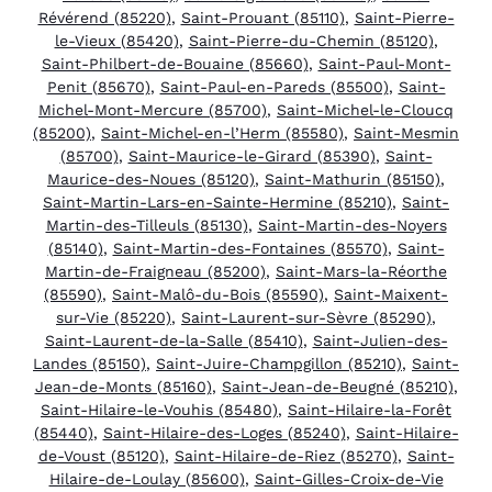
Révérend (85220)
,
Saint-Prouant (85110)
,
Saint-Pierre-
le-Vieux (85420)
,
Saint-Pierre-du-Chemin (85120)
,
Saint-Philbert-de-Bouaine (85660)
,
Saint-Paul-Mont-
Penit (85670)
,
Saint-Paul-en-Pareds (85500)
,
Saint-
Michel-Mont-Mercure (85700)
,
Saint-Michel-le-Cloucq
(85200)
,
Saint-Michel-en-l’Herm (85580)
,
Saint-Mesmin
(85700)
,
Saint-Maurice-le-Girard (85390)
,
Saint-
Maurice-des-Noues (85120)
,
Saint-Mathurin (85150)
,
Saint-Martin-Lars-en-Sainte-Hermine (85210)
,
Saint-
Martin-des-Tilleuls (85130)
,
Saint-Martin-des-Noyers
(85140)
,
Saint-Martin-des-Fontaines (85570)
,
Saint-
Martin-de-Fraigneau (85200)
,
Saint-Mars-la-Réorthe
(85590)
,
Saint-Malô-du-Bois (85590)
,
Saint-Maixent-
sur-Vie (85220)
,
Saint-Laurent-sur-Sèvre (85290)
,
Saint-Laurent-de-la-Salle (85410)
,
Saint-Julien-des-
Landes (85150)
,
Saint-Juire-Champgillon (85210)
,
Saint-
Jean-de-Monts (85160)
,
Saint-Jean-de-Beugné (85210)
,
Saint-Hilaire-le-Vouhis (85480)
,
Saint-Hilaire-la-Forêt
(85440)
,
Saint-Hilaire-des-Loges (85240)
,
Saint-Hilaire-
de-Voust (85120)
,
Saint-Hilaire-de-Riez (85270)
,
Saint-
Hilaire-de-Loulay (85600)
,
Saint-Gilles-Croix-de-Vie