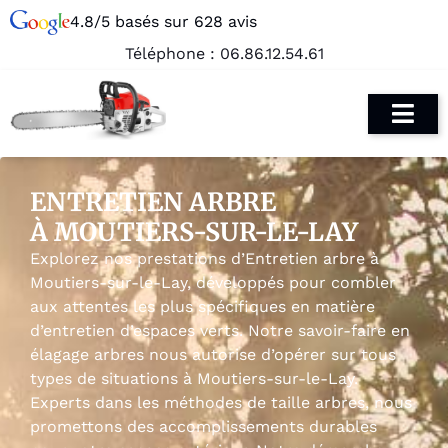
4.8/5 basés sur 628 avis
Téléphone :
06.86.12.54.61
ENTRETIEN ARBRE
À MOUTIERS-SUR-LE-LAY
Explorez nos prestations d’Entretien arbre à
Moutiers-sur-le-Lay, développés pour combler
aux attentes les plus spécifiques en matière
d’entretien d’espaces verts. Notre savoir-faire en
élagage arbres nous autorise d’opérer sur tous
types de situations à Moutiers-sur-le-Lay.
Experts dans les méthodes de taille arbres, nous
promettons des accomplissements durables