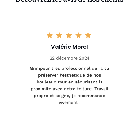
Valérie Morel
22 décembre 2024
tage
Grimpeur très professionnel qui a su
Int
préserver l'esthétique de nos
e et
bouleaux tout en sécurisant la
été
proximité avec notre toiture. Travail
p
 à
propre et soigné, je recommande
tra
vivement !