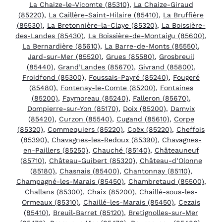
La Chaize-le-Vicomte (85310)
,
La Chaize-Giraud
(85220)
,
La Caillère-Saint-Hilaire (85410)
,
La Bruffière
(85530)
,
La Bretonnière-la-Claye (85320)
,
La Boissière-
des-Landes (85430)
,
La Boissière-de-Montaigu (85600)
,
La Bernardière (85610)
,
La Barre-de-Monts (85550)
,
Jard-sur-Mer (85520)
,
Grues (85580)
,
Grosbreuil
(85440)
,
Grand’Landes (85670)
,
Givrand (85800)
,
Froidfond (85300)
,
Foussais-Payré (85240)
,
Fougeré
(85480)
,
Fontenay-le-Comte (85200)
,
Fontaines
(85200)
,
Faymoreau (85240)
,
Falleron (85670)
,
Dompierre-sur-Yon (85170)
,
Doix (85200)
,
Damvix
(85420)
,
Curzon (85540)
,
Cugand (85610)
,
Corpe
(85320)
,
Commequiers (85220)
,
Coëx (85220)
,
Cheffois
(85390)
,
Chavagnes-les-Redoux (85390)
,
Chavagnes-
en-Paillers (85250)
,
Chauché (85140)
,
Châteauneuf
(85710)
,
Château-Guibert (85320)
,
Château-d’Olonne
(85180)
,
Chasnais (85400)
,
Chantonnay (85110)
,
Champagné-les-Marais (85450)
,
Chambretaud (85500)
,
Challans (85300)
,
Chaix (85200)
,
Chaillé-sous-les-
Ormeaux (85310)
,
Chaillé-les-Marais (85450)
,
Cezais
(85410)
,
Breuil-Barret (85120)
,
Bretignolles-sur-Mer