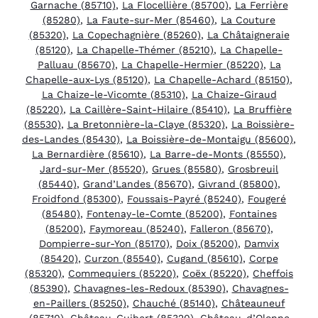
Garnache (85710)
,
La Flocellière (85700)
,
La Ferrière
(85280)
,
La Faute-sur-Mer (85460)
,
La Couture
(85320)
,
La Copechagnière (85260)
,
La Châtaigneraie
(85120)
,
La Chapelle-Thémer (85210)
,
La Chapelle-
Palluau (85670)
,
La Chapelle-Hermier (85220)
,
La
Chapelle-aux-Lys (85120)
,
La Chapelle-Achard (85150)
,
La Chaize-le-Vicomte (85310)
,
La Chaize-Giraud
(85220)
,
La Caillère-Saint-Hilaire (85410)
,
La Bruffière
(85530)
,
La Bretonnière-la-Claye (85320)
,
La Boissière-
des-Landes (85430)
,
La Boissière-de-Montaigu (85600)
,
La Bernardière (85610)
,
La Barre-de-Monts (85550)
,
Jard-sur-Mer (85520)
,
Grues (85580)
,
Grosbreuil
(85440)
,
Grand’Landes (85670)
,
Givrand (85800)
,
Froidfond (85300)
,
Foussais-Payré (85240)
,
Fougeré
(85480)
,
Fontenay-le-Comte (85200)
,
Fontaines
(85200)
,
Faymoreau (85240)
,
Falleron (85670)
,
Dompierre-sur-Yon (85170)
,
Doix (85200)
,
Damvix
(85420)
,
Curzon (85540)
,
Cugand (85610)
,
Corpe
(85320)
,
Commequiers (85220)
,
Coëx (85220)
,
Cheffois
(85390)
,
Chavagnes-les-Redoux (85390)
,
Chavagnes-
en-Paillers (85250)
,
Chauché (85140)
,
Châteauneuf
(85710)
,
Château-Guibert (85320)
,
Château-d’Olonne