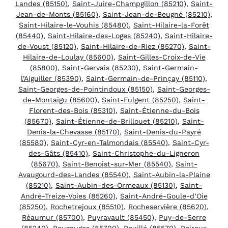
Landes (85150)
,
Saint-Juire-Champgillon (85210)
,
Saint-
Jean-de-Monts (85160)
,
Saint-Jean-de-Beugné (85210)
,
Saint-Hilaire-le-Vouhis (85480)
,
Saint-Hilaire-la-Forêt
(85440)
,
Saint-Hilaire-des-Loges (85240)
,
Saint-Hilaire-
de-Voust (85120)
,
Saint-Hilaire-de-Riez (85270)
,
Saint-
Hilaire-de-Loulay (85600)
,
Saint-Gilles-Croix-de-Vie
(85800)
,
Saint-Gervais (85230)
,
Saint-Germain-
l’Aiguiller (85390)
,
Saint-Germain-de-Prinçay (85110)
,
Saint-Georges-de-Pointindoux (85150)
,
Saint-Georges-
de-Montaigu (85600)
,
Saint-Fulgent (85250)
,
Saint-
Florent-des-Bois (85310)
,
Saint-Étienne-du-Bois
(85670)
,
Saint-Étienne-de-Brillouet (85210)
,
Saint-
Denis-la-Chevasse (85170)
,
Saint-Denis-du-Payré
(85580)
,
Saint-Cyr-en-Talmondais (85540)
,
Saint-Cyr-
des-Gâts (85410)
,
Saint-Christophe-du-Ligneron
(85670)
,
Saint-Benoist-sur-Mer (85540)
,
Saint-
Avaugourd-des-Landes (85540)
,
Saint-Aubin-la-Plaine
(85210)
,
Saint-Aubin-des-Ormeaux (85130)
,
Saint-
André-Treize-Voies (85260)
,
Saint-André-Goule-d’Oie
(85250)
,
Rochetrejoux (85510)
,
Rocheservière (85620)
,
Réaumur (85700)
,
Puyravault (85450)
,
Puy-de-Serre
(85240)
,
Pouzauges (85700)
,
Pouillé (85570)
,
Poiroux