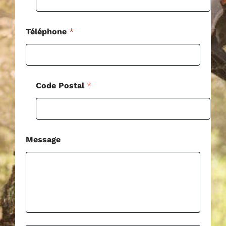
e
*
Téléphone
*
Code Postal
*
Message