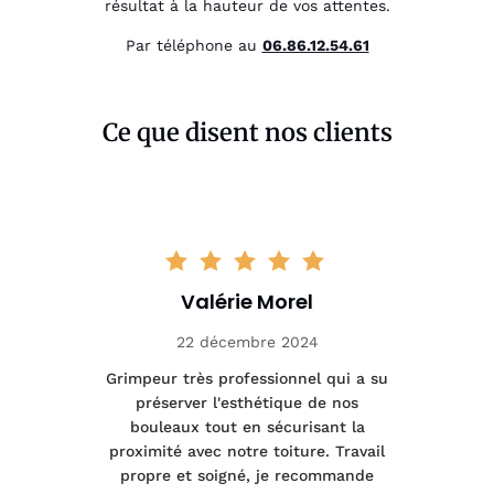
résultat à la hauteur de vos attentes.
Par téléphone au
06.86.12.54.61
Ce que disent nos clients
Valérie Morel
22 décembre 2024
tage
Grimpeur très professionnel qui a su
Int
préserver l'esthétique de nos
e et
bouleaux tout en sécurisant la
été
proximité avec notre toiture. Travail
p
 à
propre et soigné, je recommande
tra