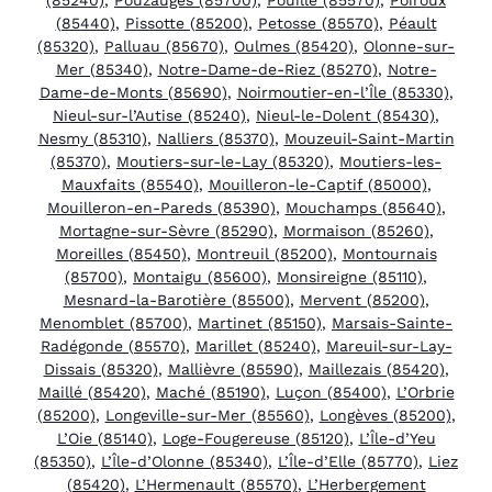
(85440)
,
Pissotte (85200)
,
Petosse (85570)
,
Péault
(85320)
,
Palluau (85670)
,
Oulmes (85420)
,
Olonne-sur-
Mer (85340)
,
Notre-Dame-de-Riez (85270)
,
Notre-
Dame-de-Monts (85690)
,
Noirmoutier-en-l’Île (85330)
,
Nieul-sur-l’Autise (85240)
,
Nieul-le-Dolent (85430)
,
Nesmy (85310)
,
Nalliers (85370)
,
Mouzeuil-Saint-Martin
(85370)
,
Moutiers-sur-le-Lay (85320)
,
Moutiers-les-
Mauxfaits (85540)
,
Mouilleron-le-Captif (85000)
,
Mouilleron-en-Pareds (85390)
,
Mouchamps (85640)
,
Mortagne-sur-Sèvre (85290)
,
Mormaison (85260)
,
Moreilles (85450)
,
Montreuil (85200)
,
Montournais
(85700)
,
Montaigu (85600)
,
Monsireigne (85110)
,
Mesnard-la-Barotière (85500)
,
Mervent (85200)
,
Menomblet (85700)
,
Martinet (85150)
,
Marsais-Sainte-
Radégonde (85570)
,
Marillet (85240)
,
Mareuil-sur-Lay-
Dissais (85320)
,
Mallièvre (85590)
,
Maillezais (85420)
,
Maillé (85420)
,
Maché (85190)
,
Luçon (85400)
,
L’Orbrie
(85200)
,
Longeville-sur-Mer (85560)
,
Longèves (85200)
,
L’Oie (85140)
,
Loge-Fougereuse (85120)
,
L’Île-d’Yeu
(85350)
,
L’Île-d’Olonne (85340)
,
L’Île-d’Elle (85770)
,
Liez
(85420)
,
L’Hermenault (85570)
,
L’Herbergement