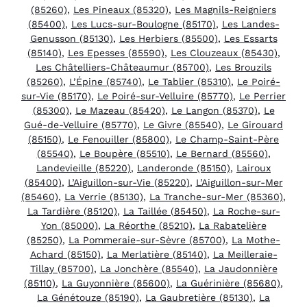
(85260)
,
Les Pineaux (85320)
,
Les Magnils-Reigniers
(85400)
,
Les Lucs-sur-Boulogne (85170)
,
Les Landes-
Genusson (85130)
,
Les Herbiers (85500)
,
Les Essarts
(85140)
,
Les Epesses (85590)
,
Les Clouzeaux (85430)
,
Les Châtelliers-Châteaumur (85700)
,
Les Brouzils
(85260)
,
L’Épine (85740)
,
Le Tablier (85310)
,
Le Poiré-
sur-Vie (85170)
,
Le Poiré-sur-Velluire (85770)
,
Le Perrier
(85300)
,
Le Mazeau (85420)
,
Le Langon (85370)
,
Le
Gué-de-Velluire (85770)
,
Le Givre (85540)
,
Le Girouard
(85150)
,
Le Fenouiller (85800)
,
Le Champ-Saint-Père
(85540)
,
Le Boupère (85510)
,
Le Bernard (85560)
,
Landevieille (85220)
,
Landeronde (85150)
,
Lairoux
(85400)
,
L’Aiguillon-sur-Vie (85220)
,
L’Aiguillon-sur-Mer
(85460)
,
La Verrie (85130)
,
La Tranche-sur-Mer (85360)
,
La Tardière (85120)
,
La Taillée (85450)
,
La Roche-sur-
Yon (85000)
,
La Réorthe (85210)
,
La Rabatelière
(85250)
,
La Pommeraie-sur-Sèvre (85700)
,
La Mothe-
Achard (85150)
,
La Merlatière (85140)
,
La Meilleraie-
Tillay (85700)
,
La Jonchère (85540)
,
La Jaudonnière
(85110)
,
La Guyonnière (85600)
,
La Guérinière (85680)
,
La Génétouze (85190)
,
La Gaubretière (85130)
,
La