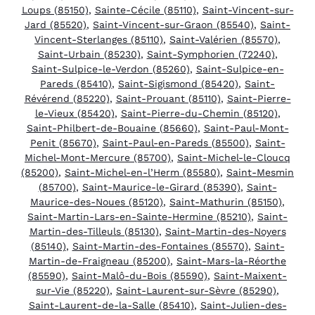
Loups (85150)
,
Sainte-Cécile (85110)
,
Saint-Vincent-sur-
Jard (85520)
,
Saint-Vincent-sur-Graon (85540)
,
Saint-
Vincent-Sterlanges (85110)
,
Saint-Valérien (85570)
,
Saint-Urbain (85230)
,
Saint-Symphorien (72240)
,
Saint-Sulpice-le-Verdon (85260)
,
Saint-Sulpice-en-
Pareds (85410)
,
Saint-Sigismond (85420)
,
Saint-
Révérend (85220)
,
Saint-Prouant (85110)
,
Saint-Pierre-
le-Vieux (85420)
,
Saint-Pierre-du-Chemin (85120)
,
Saint-Philbert-de-Bouaine (85660)
,
Saint-Paul-Mont-
Penit (85670)
,
Saint-Paul-en-Pareds (85500)
,
Saint-
Michel-Mont-Mercure (85700)
,
Saint-Michel-le-Cloucq
(85200)
,
Saint-Michel-en-l’Herm (85580)
,
Saint-Mesmin
(85700)
,
Saint-Maurice-le-Girard (85390)
,
Saint-
Maurice-des-Noues (85120)
,
Saint-Mathurin (85150)
,
Saint-Martin-Lars-en-Sainte-Hermine (85210)
,
Saint-
Martin-des-Tilleuls (85130)
,
Saint-Martin-des-Noyers
(85140)
,
Saint-Martin-des-Fontaines (85570)
,
Saint-
Martin-de-Fraigneau (85200)
,
Saint-Mars-la-Réorthe
(85590)
,
Saint-Malô-du-Bois (85590)
,
Saint-Maixent-
sur-Vie (85220)
,
Saint-Laurent-sur-Sèvre (85290)
,
Saint-Laurent-de-la-Salle (85410)
,
Saint-Julien-des-