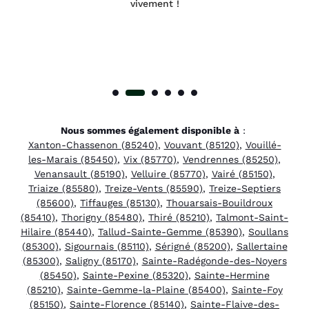
vivement !
Nous sommes également disponible à
:
Xanton-Chassenon (85240)
,
Vouvant (85120)
,
Vouillé-
les-Marais (85450)
,
Vix (85770)
,
Vendrennes (85250)
,
Venansault (85190)
,
Velluire (85770)
,
Vairé (85150)
,
Triaize (85580)
,
Treize-Vents (85590)
,
Treize-Septiers
(85600)
,
Tiffauges (85130)
,
Thouarsais-Bouildroux
(85410)
,
Thorigny (85480)
,
Thiré (85210)
,
Talmont-Saint-
Hilaire (85440)
,
Tallud-Sainte-Gemme (85390)
,
Soullans
(85300)
,
Sigournais (85110)
,
Sérigné (85200)
,
Sallertaine
(85300)
,
Saligny (85170)
,
Sainte-Radégonde-des-Noyers
(85450)
,
Sainte-Pexine (85320)
,
Sainte-Hermine
(85210)
,
Sainte-Gemme-la-Plaine (85400)
,
Sainte-Foy
(85150)
,
Sainte-Florence (85140)
,
Sainte-Flaive-des-