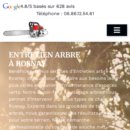
4.8/5 basés sur 628 avis
Téléphone :
06.86.12.54.61
ENTRETIEN ARBRE
À ROSNAY
Bénéficiez de nos services d’Entretien arbre à
Rosnay, conçus pour satisfaire aux besoins les
plus variés en matière d’maintenance d’espaces
verts. Notre savoir-faire en élagage arbres nous
permet d’intervenir sur tous types de chantiers à
Rosnay. Experts dans les procédés de taille
arbres, nous garantissons des résultats durables
pour votre terrain. Notre démarche
professionnelle du rognage de souche met