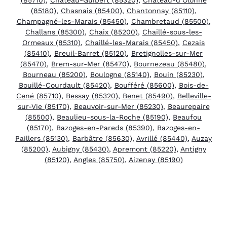
(85180)
,
Chasnais (85400)
,
Chantonnay (85110)
,
Champagné-les-Marais (85450)
,
Chambretaud (85500)
,
Challans (85300)
,
Chaix (85200)
,
Chaillé-sous-les-
Ormeaux (85310)
,
Chaillé-les-Marais (85450)
,
Cezais
(85410)
,
Breuil-Barret (85120)
,
Bretignolles-sur-Mer
(85470)
,
Brem-sur-Mer (85470)
,
Bournezeau (85480)
,
Bourneau (85200)
,
Boulogne (85140)
,
Bouin (85230)
,
Bouillé-Courdault (85420)
,
Boufféré (85600)
,
Bois-de-
Cené (85710)
,
Bessay (85320)
,
Benet (85490)
,
Belleville-
sur-Vie (85170)
,
Beauvoir-sur-Mer (85230)
,
Beaurepaire
(85500)
,
Beaulieu-sous-la-Roche (85190)
,
Beaufou
(85170)
,
Bazoges-en-Pareds (85390)
,
Bazoges-en-
Paillers (85130)
,
Barbâtre (85630)
,
Avrillé (85440)
,
Auzay
(85200)
,
Aubigny (85430)
,
Apremont (85220)
,
Antigny
(85120)
,
Angles (85750)
,
Aizenay (85190)