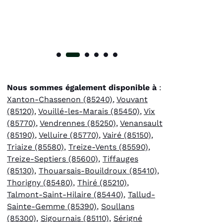
Nous sommes également disponible à
:
Xanton-Chassenon (85240)
,
Vouvant
(85120)
,
Vouillé-les-Marais (85450)
,
Vix
(85770)
,
Vendrennes (85250)
,
Venansault
(85190)
,
Velluire (85770)
,
Vairé (85150)
,
Triaize (85580)
,
Treize-Vents (85590)
,
Treize-Septiers (85600)
,
Tiffauges
(85130)
,
Thouarsais-Bouildroux (85410)
,
Thorigny (85480)
,
Thiré (85210)
,
Talmont-Saint-Hilaire (85440)
,
Tallud-
Sainte-Gemme (85390)
,
Soullans
(85300)
,
Sigournais (85110)
,
Sérigné