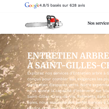
4.8/5 basés sur 628 avis
Nos service
ENTRETIEN ARBRE
À SAINT-GILLES-C
Explorez nos services d’Entretien arbre à S
conçus pour combler aux exigences les plus
d’entretien d’espaces verts. Notre experti
nous donne la capacité d’intervenir sur tou
Saint-Gilles-Croix-de-Vie. Référents dans 
haies, nous assurons des performances à 
espace extérieur. Notre approche méthod