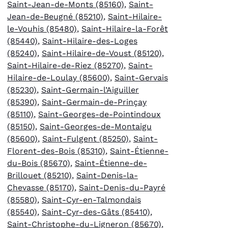
Saint-Jean-de-Monts (85160)
,
Saint-
Jean-de-Beugné (85210)
,
Saint-Hilaire-
le-Vouhis (85480)
,
Saint-Hilaire-la-Forêt
(85440)
,
Saint-Hilaire-des-Loges
(85240)
,
Saint-Hilaire-de-Voust (85120)
,
Saint-Hilaire-de-Riez (85270)
,
Saint-
Hilaire-de-Loulay (85600)
,
Saint-Gervais
(85230)
,
Saint-Germain-l’Aiguiller
(85390)
,
Saint-Germain-de-Prinçay
(85110)
,
Saint-Georges-de-Pointindoux
(85150)
,
Saint-Georges-de-Montaigu
(85600)
,
Saint-Fulgent (85250)
,
Saint-
Florent-des-Bois (85310)
,
Saint-Étienne-
du-Bois (85670)
,
Saint-Étienne-de-
Brillouet (85210)
,
Saint-Denis-la-
Chevasse (85170)
,
Saint-Denis-du-Payré
(85580)
,
Saint-Cyr-en-Talmondais
(85540)
,
Saint-Cyr-des-Gâts (85410)
,
Saint-Christophe-du-Ligneron (85670)
,