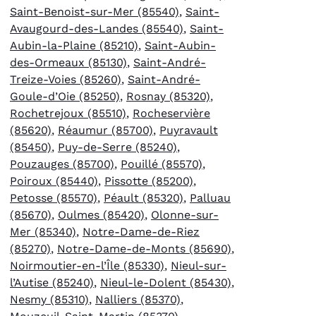
Saint-Benoist-sur-Mer (85540)
,
Saint-
Avaugourd-des-Landes (85540)
,
Saint-
Aubin-la-Plaine (85210)
,
Saint-Aubin-
des-Ormeaux (85130)
,
Saint-André-
Treize-Voies (85260)
,
Saint-André-
Goule-d’Oie (85250)
,
Rosnay (85320)
,
Rochetrejoux (85510)
,
Rocheservière
(85620)
,
Réaumur (85700)
,
Puyravault
(85450)
,
Puy-de-Serre (85240)
,
Pouzauges (85700)
,
Pouillé (85570)
,
Poiroux (85440)
,
Pissotte (85200)
,
Petosse (85570)
,
Péault (85320)
,
Palluau
(85670)
,
Oulmes (85420)
,
Olonne-sur-
Mer (85340)
,
Notre-Dame-de-Riez
(85270)
,
Notre-Dame-de-Monts (85690)
,
Noirmoutier-en-l’Île (85330)
,
Nieul-sur-
l’Autise (85240)
,
Nieul-le-Dolent (85430)
,
Nesmy (85310)
,
Nalliers (85370)
,