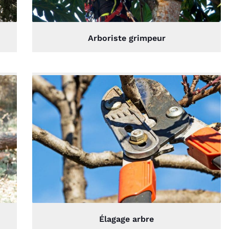
paysager.
Arboriste grimpeur
Élagage arbre