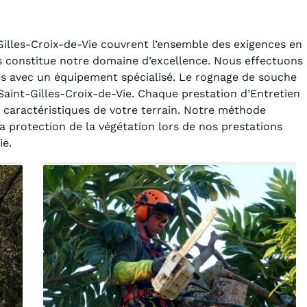
Gilles-Croix-de-Vie couvrent l’ensemble des exigences en
es constitue notre domaine d’excellence. Nous effectuons
ies avec un équipement spécialisé. Le rognage de souche
Saint-Gilles-Croix-de-Vie. Chaque prestation d’Entretien
s caractéristiques de votre terrain. Notre méthode
a protection de la végétation lors de nos prestations
rélie Bonnet
Laurent Perrin
ie.
21 juin 2024
14 décembre 2024
ice de terrassement
Excellente prestation pour
din à Var était
l'abattage délicat d'un sapin
ionnel. L'équipe a
entre deux maisons.
é de manière efficace
Technicité irréprochable et
ssionnelle, laissant
sécurité assurée. Le
ardin impeccable et
chantier a été laissé propre.
our notre nouveau
Je n'hésiterai pas à vous
t d'aménagement
recontacter.