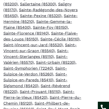
(85200)
,
Sallertaine (85300)
,
Saligny
(85170)
,
Sainte-Radégonde-des-Noyers
(85450)
,
Sainte-Pexine (85320)
,
Sainte-
Hermine (85210)
,
Sainte-Gemme-la-
Plaine (85400)
,
Sainte-Foy (85150)
,
Sainte-Florence (85140)
,
Sainte-Flaive-
des-Loups (85150)
,
Sainte-Cécile (85110)
,
Saint-Vincent-sur-Jard (85520)
,
Saint-
Vincent-sur-Graon (85540)
,
Saint-
Vincent-Sterlanges (85110)
,
Saint-
Valérien (85570)
,
Saint-Urbain (85230)
,
Saint-Symphorien (72240)
,
Saint-
Sulpice-le-Verdon (85260)
,
Saint-
Sulpice-en-Pareds (85410)
,
Saint-
Sigismond (85420)
,
Saint-Révérend
(85220)
,
Saint-Prouant (85110)
,
Saint-
Pierre-le-Vieux (85420)
,
Saint-Pierre-du-
Chemin (85120)
,
Saint-Philbert-de-