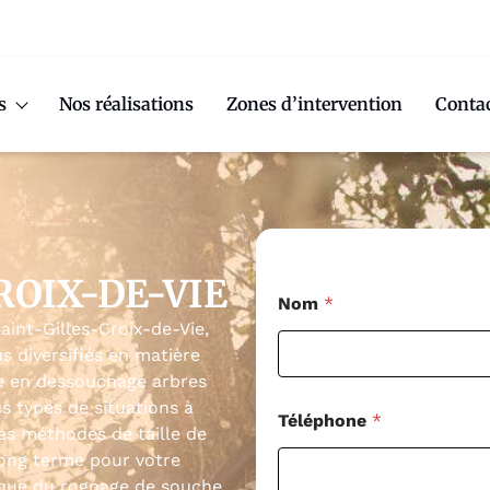
s
Nos réalisations
Zones d’intervention
Conta
ROIX-DE-VIE
Nom
*
aint-Gilles-Croix-de-Vie,
 diversifiés en matière
se en dessouchage arbres
s types de situations à
Téléphone
*
les méthodes de taille de
long terme pour votre
ique du rognage de souche