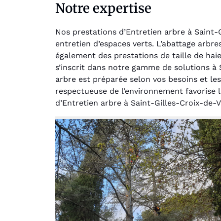
Notre expertise
Nos prestations d’Entretien arbre à Saint-
entretien d’espaces verts. L’abattage arbr
également des prestations de taille de ha
s’inscrit dans notre gamme de solutions à 
arbre est préparée selon vos besoins et le
respectueuse de l’environnement favorise l
Au
d’Entretien arbre à Saint-Gilles-Croix-de-V
Le serv
jar
except
travaill
et profe
notre j
prêt p
proje