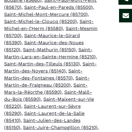
Bouaine (85660)
,
Saint-Paul-Mont-Penit
(85670)
,
Saint-Paul-en-Pareds (85500)
,
Saint-Michel-Mont-Mercure (85700)
,
Saint-Michel-le-Cloucq (85200)
,
Saint-
Michel-en-l’Herm (85580)
,
Saint-Mesmin
(85700)
,
Saint-Maurice-le-Girard
(85390)
,
Saint-Maurice-des-Noues
(85120)
,
Saint-Mathurin (85150)
,
Saint-
Martin-Lars-en-Sainte-Hermine (85210)
,
Saint-Martin-des-Tilleuls (85130)
,
Saint-
Martin-des-Noyers (85140)
,
Saint-
Martin-des-Fontaines (85570)
,
Saint-
Martin-de-Fraigneau (85200)
,
Saint-
Mars-la-Réorthe (85590)
,
Saint-Malô-
du-Bois (85590)
,
Saint-Maixent-sur-Vie
(85220)
,
Saint-Laurent-sur-Sèvre
(85290)
,
Saint-Laurent-de-la-Salle
(85410)
,
Saint-Julien-des-Landes
(85150)
,
Saint-Juire-Champgillon (85210)
,