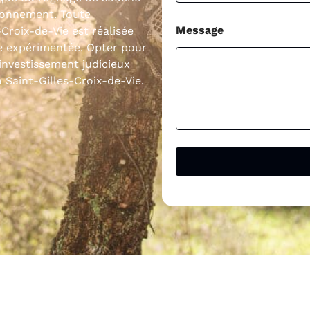
vironnement. Toute
Message
-Croix-de-Vie est réalisée
e expérimentée. Opter pour
 investissement judicieux
 Saint-Gilles-Croix-de-Vie.