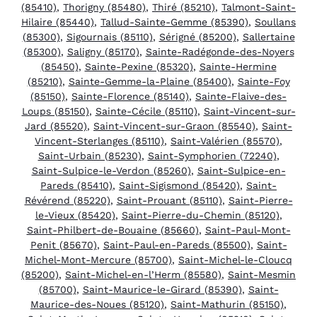
(85410)
,
Thorigny (85480)
,
Thiré (85210)
,
Talmont-Saint-
Hilaire (85440)
,
Tallud-Sainte-Gemme (85390)
,
Soullans
(85300)
,
Sigournais (85110)
,
Sérigné (85200)
,
Sallertaine
(85300)
,
Saligny (85170)
,
Sainte-Radégonde-des-Noyers
(85450)
,
Sainte-Pexine (85320)
,
Sainte-Hermine
(85210)
,
Sainte-Gemme-la-Plaine (85400)
,
Sainte-Foy
(85150)
,
Sainte-Florence (85140)
,
Sainte-Flaive-des-
Loups (85150)
,
Sainte-Cécile (85110)
,
Saint-Vincent-sur-
Jard (85520)
,
Saint-Vincent-sur-Graon (85540)
,
Saint-
Vincent-Sterlanges (85110)
,
Saint-Valérien (85570)
,
Saint-Urbain (85230)
,
Saint-Symphorien (72240)
,
Saint-Sulpice-le-Verdon (85260)
,
Saint-Sulpice-en-
Pareds (85410)
,
Saint-Sigismond (85420)
,
Saint-
Révérend (85220)
,
Saint-Prouant (85110)
,
Saint-Pierre-
le-Vieux (85420)
,
Saint-Pierre-du-Chemin (85120)
,
Saint-Philbert-de-Bouaine (85660)
,
Saint-Paul-Mont-
Penit (85670)
,
Saint-Paul-en-Pareds (85500)
,
Saint-
Michel-Mont-Mercure (85700)
,
Saint-Michel-le-Cloucq
(85200)
,
Saint-Michel-en-l’Herm (85580)
,
Saint-Mesmin
(85700)
,
Saint-Maurice-le-Girard (85390)
,
Saint-
Maurice-des-Noues (85120)
,
Saint-Mathurin (85150)
,