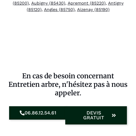
(85200)
,
Aubigny (85430)
,
Apremont (85220)
,
Antigny
(85120)
,
Angles (85750)
,
Aizenay (85190)
En cas de besoin concernant
Entretien arbre, n'hésitez pas à nous
appeler.
06.86.12.54.61
DEVIS
GRATUIT