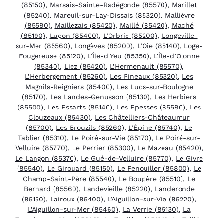
(85150)
,
Marsais-Sainte-Radégonde (85570)
,
Marillet
(85240)
,
Mareuil-sur-Lay-Dissais (85320)
,
Mallièvre
(85590)
,
Maillezais (85420)
,
Maillé (85420)
,
Maché
(85190)
,
Luçon (85400)
,
L’Orbrie (85200)
,
Longeville-
sur-Mer (85560)
,
Longèves (85200)
,
L’Oie (85140)
,
Loge-
Fougereuse (85120)
,
L’Île-d’Yeu (85350)
,
L’Île-d’Olonne
(85340)
,
Liez (85420)
,
L’Hermenault (85570)
,
L’Herbergement (85260)
,
Les Pineaux (85320)
,
Les
Magnils-Reigniers (85400)
,
Les Lucs-sur-Boulogne
(85170)
,
Les Landes-Genusson (85130)
,
Les Herbiers
(85500)
,
Les Essarts (85140)
,
Les Epesses (85590)
,
Les
Clouzeaux (85430)
,
Les Châtelliers-Châteaumur
(85700)
,
Les Brouzils (85260)
,
L’Épine (85740)
,
Le
Tablier (85310)
,
Le Poiré-sur-Vie (85170)
,
Le Poiré-sur-
Velluire (85770)
,
Le Perrier (85300)
,
Le Mazeau (85420)
,
Le Langon (85370)
,
Le Gué-de-Velluire (85770)
,
Le Givre
(85540)
,
Le Girouard (85150)
,
Le Fenouiller (85800)
,
Le
Champ-Saint-Père (85540)
,
Le Boupère (85510)
,
Le
Bernard (85560)
,
Landevieille (85220)
,
Landeronde
(85150)
,
Lairoux (85400)
,
L’Aiguillon-sur-Vie (85220)
,
L’Aiguillon-sur-Mer (85460)
,
La Verrie (85130)
,
La