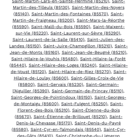
Saint-Martin-Lars-en-Sainte-Hermine (85210)
,
Saint-
Martin-des-Tilleuls (85130)
,
Saint-Martin-des-Noyers
(85140)
,
Saint-Martin-des-Fontaines (85570)
,
Saint-
Martin-de-Fraigneau (85200)
,
Saint-Mars-la-Réorthe
(85590)
,
Saint-Malô-du-Bois (85590)
,
Saint-Maixent-
sur-Vie (85220)
,
Saint-Laurent-sur-Sèvre (85290)
,
Saint-Laurent-de-la-Salle (85410)
,
Saint-Julien-des-
Landes (85150)
,
Saint-Juire-Champgillon (85210)
,
Saint-
Jean-de-Monts (85160)
,
Saint-Jean-de-Beugné (85210)
,
Saint-Hilaire-le-Vouhis (85480)
,
Saint-Hilaire-la-Forêt
(85440)
,
Saint-Hilaire-des-Loges (85240)
,
Saint-Hilaire-
de-Voust (85120)
,
Saint-Hilaire-de-Riez (85270)
,
Saint-
Hilaire-de-Loulay (85600)
,
Saint-Gilles-Croix-de-Vie
(85800)
,
Saint-Gervais (85230)
,
Saint-Germain-
l’Aiguiller (85390)
,
Saint-Germain-de-Prinçay (85110)
,
Saint-Georges-de-Pointindoux (85150)
,
Saint-Georges-
de-Montaigu (85600)
,
Saint-Fulgent (85250)
,
Saint-
Florent-des-Bois (85310)
,
Saint-Étienne-du-Bois
(85670)
,
Saint-Étienne-de-Brillouet (85210)
,
Saint-
Denis-la-Chevasse (85170)
,
Saint-Denis-du-Payré
(85580)
,
Saint-Cyr-en-Talmondais (85540)
,
Saint-Cyr-
des-Gâts (85410)
,
Saint-Christophe-du-Ligneron