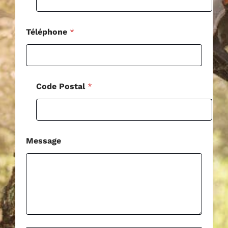
s
t
a
l
Téléphone
*
C
o
d
e
Code Postal
*
Message