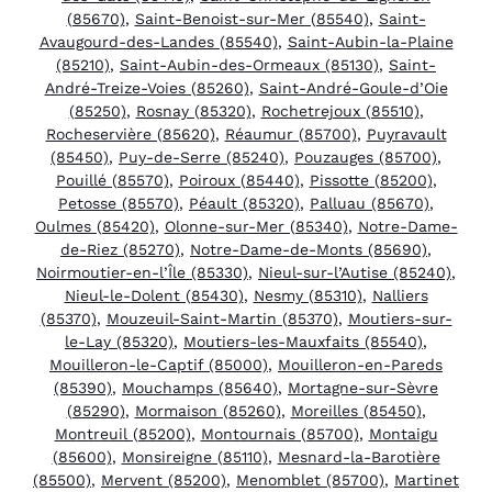
(85670)
,
Saint-Benoist-sur-Mer (85540)
,
Saint-
Avaugourd-des-Landes (85540)
,
Saint-Aubin-la-Plaine
(85210)
,
Saint-Aubin-des-Ormeaux (85130)
,
Saint-
André-Treize-Voies (85260)
,
Saint-André-Goule-d’Oie
(85250)
,
Rosnay (85320)
,
Rochetrejoux (85510)
,
Rocheservière (85620)
,
Réaumur (85700)
,
Puyravault
(85450)
,
Puy-de-Serre (85240)
,
Pouzauges (85700)
,
Pouillé (85570)
,
Poiroux (85440)
,
Pissotte (85200)
,
Petosse (85570)
,
Péault (85320)
,
Palluau (85670)
,
Oulmes (85420)
,
Olonne-sur-Mer (85340)
,
Notre-Dame-
de-Riez (85270)
,
Notre-Dame-de-Monts (85690)
,
Noirmoutier-en-l’Île (85330)
,
Nieul-sur-l’Autise (85240)
,
Nieul-le-Dolent (85430)
,
Nesmy (85310)
,
Nalliers
(85370)
,
Mouzeuil-Saint-Martin (85370)
,
Moutiers-sur-
le-Lay (85320)
,
Moutiers-les-Mauxfaits (85540)
,
Mouilleron-le-Captif (85000)
,
Mouilleron-en-Pareds
(85390)
,
Mouchamps (85640)
,
Mortagne-sur-Sèvre
(85290)
,
Mormaison (85260)
,
Moreilles (85450)
,
Montreuil (85200)
,
Montournais (85700)
,
Montaigu
(85600)
,
Monsireigne (85110)
,
Mesnard-la-Barotière
(85500)
,
Mervent (85200)
,
Menomblet (85700)
,
Martinet