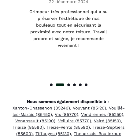
22 décembre 2024
tage
Grimpeur très professionnel qui a su
Int
préserver l'esthétique de nos
e et
bouleaux tout en sécurisant la
été
proximité avec notre toiture. Travail
p
 à
propre et soigné, je recommande
tra
vivement !
Nous sommes également disponible à
:
Xanton-Chassenon (85240)
,
Vouvant (85120)
,
Vouillé-
les-Marais (85450)
,
Vix (85770)
,
Vendrennes (85250)
,
Venansault (85190)
,
Velluire (85770)
,
Vairé (85150)
,
Triaize (85580)
,
Treize-Vents (85590)
,
Treize-Septiers
(85600)
,
Tiffauges (85130)
,
Thouarsais-Bouildroux