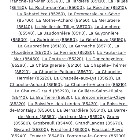
Tranche-sur-Mer (85360)
,
La Tardière (85120)
,
La Taillée
(85450)
,
La Roche-sur-Yon (85000)
,
La Réorthe (85210)
,
La Rabatelière (85250)
,
La Pommeraie-sur-Sèvre
(85700)
,
La Mothe-Achard (85150)
,
La Merlatière
(85140)
,
La Meilleraie-Tillay (85700)
,
La Jonchère
(85540)
,
La Jaudonnière (85110)
,
La Guyonnière
(85600)
,
La Guérinière (85680)
,
La Génétouze (85190)
,
La Gaubretière (85130)
,
La Garnache (85710)
,
La
Flocellière (85700)
,
La Ferrière (85280)
,
La Faute-sur-
Mer (85460)
,
La Couture (85320)
,
La Copechagnière
(85260)
,
La Châtaigneraie (85120)
,
La Chapelle-Thémer
(85210)
,
La Chapelle-Palluau (85670)
,
La Chapelle-
Hermier (85220)
,
La Chapelle-aux-Lys (85120)
,
La
Chapelle-Achard (85150)
,
La Chaize-le-Vicomte (85310)
,
La Chaize-Giraud (85220)
,
La Caillère-Saint-Hilaire
(85410)
,
La Bruffière (85530)
,
La Bretonnière-la-Claye
(85320)
,
La Boissière-des-Landes (85430)
,
La Boissière-
de-Montaigu (85600)
,
La Bernardière (85610)
,
La Barre-
de-Monts (85550)
,
Jard-sur-Mer (85520)
,
Grues
(85580)
,
Grosbreuil (85440)
,
Grand’Landes (85670)
,
Givrand (85800)
,
Froidfond (85300)
,
Foussais-Payré
(85240)
,
Fougeré (85480)
,
Fontenay-le-Comte (85200)
,