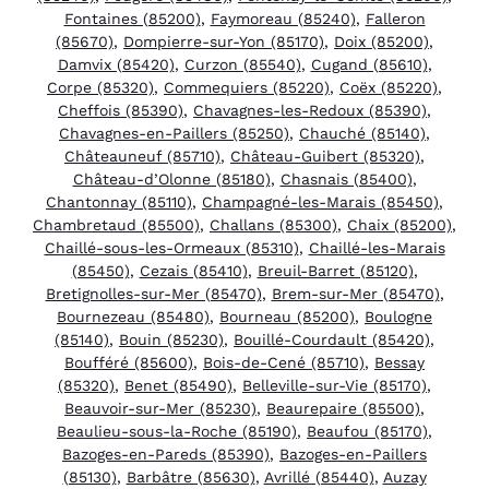
Fontaines (85200)
,
Faymoreau (85240)
,
Falleron
(85670)
,
Dompierre-sur-Yon (85170)
,
Doix (85200)
,
Damvix (85420)
,
Curzon (85540)
,
Cugand (85610)
,
Corpe (85320)
,
Commequiers (85220)
,
Coëx (85220)
,
Cheffois (85390)
,
Chavagnes-les-Redoux (85390)
,
Chavagnes-en-Paillers (85250)
,
Chauché (85140)
,
Châteauneuf (85710)
,
Château-Guibert (85320)
,
Château-d’Olonne (85180)
,
Chasnais (85400)
,
Chantonnay (85110)
,
Champagné-les-Marais (85450)
,
Chambretaud (85500)
,
Challans (85300)
,
Chaix (85200)
,
Chaillé-sous-les-Ormeaux (85310)
,
Chaillé-les-Marais
(85450)
,
Cezais (85410)
,
Breuil-Barret (85120)
,
Bretignolles-sur-Mer (85470)
,
Brem-sur-Mer (85470)
,
Bournezeau (85480)
,
Bourneau (85200)
,
Boulogne
(85140)
,
Bouin (85230)
,
Bouillé-Courdault (85420)
,
Boufféré (85600)
,
Bois-de-Cené (85710)
,
Bessay
(85320)
,
Benet (85490)
,
Belleville-sur-Vie (85170)
,
Beauvoir-sur-Mer (85230)
,
Beaurepaire (85500)
,
Beaulieu-sous-la-Roche (85190)
,
Beaufou (85170)
,
Bazoges-en-Pareds (85390)
,
Bazoges-en-Paillers
(85130)
,
Barbâtre (85630)
,
Avrillé (85440)
,
Auzay