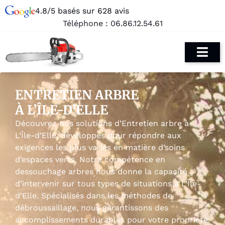
4.8/5 basés sur 628 avis
Téléphone :
06.86.12.54.61
ENTRETIEN ARBRE
À L’ÎLE-D’ELLE
Découvrez nos solutions d’Entretien arbre à
L’Île-d’Elle, développés pour répondre aux
exigences les plus variés en matière d’soins
d’espaces verts. Notre compétence en
dessouchage arbres nous donne la capacité
d’intervenir sur tous types de situations à L’Île-
d’Elle. Spécialisés dans les méthodes de
débroussaillage, nous garantissons des
accomplissements durables pour votre propriété.