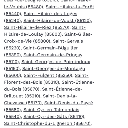
le-Vouhis (85480)
,
Saint-Hilaire-la-Forêt
(85440)
,
Saint-Hilaire-des-Loges
(85240)
,
Saint-Hilaire-de-Voust (85120)
,
Saint-Hilaire-de-Riez (85270)
,
Saint-
Hilaire-de-Loulay (85600)
,
Saint-Gilles-
Croix-de-Vie (85800)
,
Saint-Gervais
(85230)
,
Saint-Germain-l’Aiguiller
(85390)
,
Saint-Germain-de-Prinçay
(85110)
,
Saint-Georges-de-Pointindoux
(85150)
,
Saint-Georges-de-Montaigu
(85600)
,
Saint-Fulgent (85250)
,
Saint-
Florent-des-Bois (85310)
,
Saint-Étienne-
du-Bois (85670)
,
Saint-Étienne-de-
Brillouet (85210)
,
Saint-Denis-la-
Chevasse (85170)
,
Saint-Denis-du-Payré
(85580)
,
Saint-Cyr-en-Talmondais
(85540)
,
Saint-Cyr-des-Gâts (85410)
,
Saint-Christophe-du-Ligneron (85670)
,