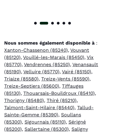
Nous sommes également disponible à
:
Xanton-Chassenon (85240)
,
Vouvant
(85120)
,
Vouillé-les-Marais (85450)
,
Vix
(85770)
,
Vendrennes (85250)
,
Venansault
(85190)
,
Velluire (85770)
,
Vairé (85150)
,
Triaize (85580)
,
Treize-Vents (85590)
,
Treize-Septiers (85600)
,
Tiffauges
(85130)
,
Thouarsais-Bouildroux (85410)
,
Thorigny (85480)
,
Thiré (85210)
,
Talmont-Saint-Hilaire (85440)
,
Tallud-
Sainte-Gemme (85390)
,
Soullans
(85300)
,
Sigournais (85110)
,
Sérigné
(85200)
,
Sallertaine (85300)
,
Saligny