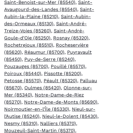
Saint-Benoist-sur-Mer (85540)
,
Saint-
Avaugourd-des-Landes (85540)
,
Saint-
Aubin-la-Plaine (85210)
,
Saint-Aubin-
des-Ormeaux (85130)
,
Saint-André-
Treize-Voies (85260)
,
Saint-André-
Goule-d’Oie (85250)
,
Rosnay (85320)
,
Rochetrejoux (85510)
,
Rocheservière
(85620)
,
Réaumur (85700)
,
Puyravault
(85450)
,
Puy-de-Serre (85240)
,
Pouzauges (85700)
,
Pouillé (85570)
,
Poiroux (85440)
,
Pissotte (85200)
,
Petosse (85570)
,
Péault (85320)
,
Palluau
(85670)
,
Oulmes (85420)
,
Olonne-sur-
Mer (85340)
,
Notre-Dame-de-Riez
(85270)
,
Notre-Dame-de-Monts (85690)
,
Noirmoutier-en-l’Île (85330)
,
Nieul-sur-
l’Autise (85240)
,
Nieul-le-Dolent (85430)
,
Nesmy (85310)
,
Nalliers (85370)
,
Mouzeuil-Saint-Martin (85370)
,