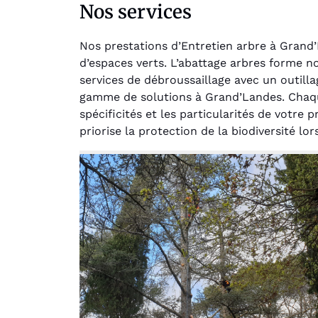
Nos services
Nos prestations d’Entretien arbre à Grand
d’espaces verts. L’abattage arbres forme 
services de débroussaillage avec un outilla
gamme de solutions à Grand’Landes. Chaque
spécificités et les particularités de votr
Au
priorise la protection de la biodiversité lo
Le serv
jar
except
travaill
et profe
notre j
prêt p
proje