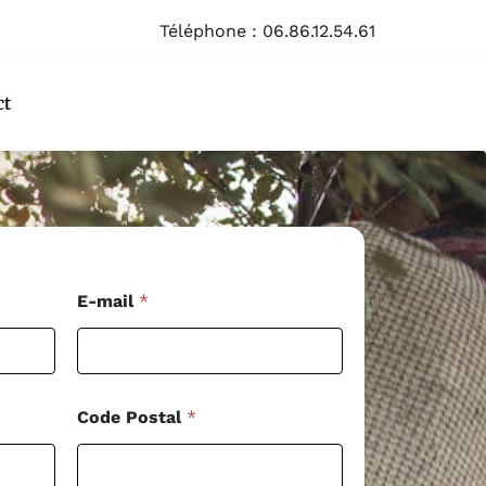
Téléphone :
06.86.12.54.61
ct
E-mail
*
Code Postal
*