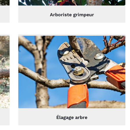
Arboriste grimpeur
Élagage arbre