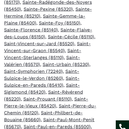
(85170)
,
Sainte-Radégonde-des-Noyers
(85450)
,
Sainte-Pexine (85320)
,
Sainte-
Hermine (85210)
,
Sainte-Gemme-la-
Plaine (85400)
,
Sainte-Foy (85150)
,
Sainte-Florence (85140)
,
Sainte-Flaive-
des-Loups (85150)
,
Sainte-Cécile (85110)
,
Saint-Vincent-sur-Jard (85520)
,
Saint-
Vincent-sur-Graon (85540)
,
Saint-
Vincent-Sterlanges (85110)
,
Saint-
Valérien (85570)
,
Saint-Urbain (85230)
,
Saint-Symphorien (72240)
,
Saint-
Sulpice-le-Verdon (85260)
,
Saint-
Sulpice-en-Pareds (85410)
,
Saint-
Sigismond (85420)
,
Saint-Révérend
(85220)
,
Saint-Prouant (85110)
,
Saint-
Pierre-le-Vieux (85420)
,
Saint-Pierre-du-
Chemin (85120)
,
Saint-Philbert-de-
Bouaine (85660)
,
Saint-Paul-Mont-Penit
(85670)
,
Saint-Paul-en-Pareds (85500)
,