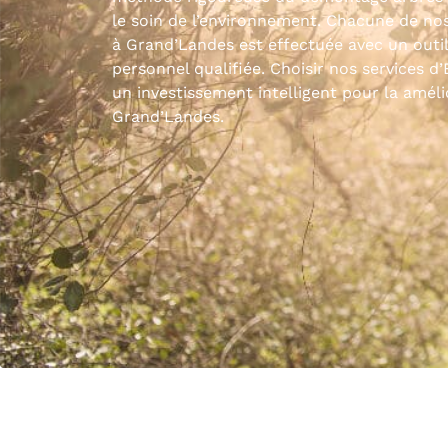
le soin de l’environnement. Chacune de nos
à Grand’Landes est effectuée avec un outil
personnel qualifiée. Choisir nos services d
un investissement intelligent pour la améli
Grand’Landes.