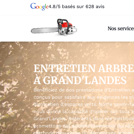
4.8/5 basés sur 628 avis
Nos service
ENTRETIEN ARBRE
À GRAND'LANDES
Bénéficiez de nos prestations d’Entretien 
conçus pour satisfaire aux exigences les pl
d’entretien d’espaces verts. Notre savoir-
nous donne la capacité d’opérer sur tous t
Grand’Landes. Référents dans les méthodes
promettons des accomplissements durables
méthode rigoureuse du démontage arbres fa