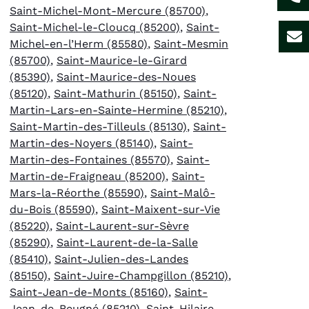
Saint-Michel-Mont-Mercure (85700)
,
Saint-Michel-le-Cloucq (85200)
,
Saint-
Michel-en-l’Herm (85580)
,
Saint-Mesmin
(85700)
,
Saint-Maurice-le-Girard
(85390)
,
Saint-Maurice-des-Noues
(85120)
,
Saint-Mathurin (85150)
,
Saint-
Martin-Lars-en-Sainte-Hermine (85210)
,
Saint-Martin-des-Tilleuls (85130)
,
Saint-
Martin-des-Noyers (85140)
,
Saint-
Martin-des-Fontaines (85570)
,
Saint-
Martin-de-Fraigneau (85200)
,
Saint-
Mars-la-Réorthe (85590)
,
Saint-Malô-
du-Bois (85590)
,
Saint-Maixent-sur-Vie
(85220)
,
Saint-Laurent-sur-Sèvre
(85290)
,
Saint-Laurent-de-la-Salle
(85410)
,
Saint-Julien-des-Landes
(85150)
,
Saint-Juire-Champgillon (85210)
,
Saint-Jean-de-Monts (85160)
,
Saint-
Jean-de-Beugné (85210)
,
Saint-Hilaire-