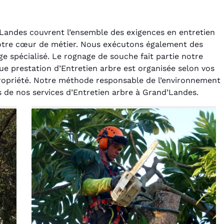
’Landes couvrent l’ensemble des exigences en entretien
notre cœur de métier. Nous exécutons également des
ge spécialisé. Le rognage de souche fait partie notre
 prestation d’Entretien arbre est organisée selon vos
e propriété. Notre méthode responsable de l’environnement
rélie Bonnet
Laurent Perrin
rs de nos services d’Entretien arbre à Grand’Landes.
21 juin 2024
14 décembre 2024
ice de terrassement
Excellente prestation pour
din à Var était
l'abattage délicat d'un sapin
ionnel. L'équipe a
entre deux maisons.
é de manière efficace
Technicité irréprochable et
ssionnelle, laissant
sécurité assurée. Le
ardin impeccable et
chantier a été laissé propre.
our notre nouveau
Je n'hésiterai pas à vous
t d'aménagement
recontacter.
paysager.