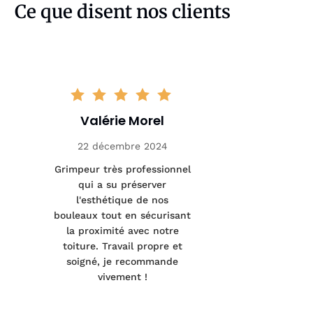
Ce que disent nos clients
Valérie Morel
Mathi
22 décembre 2024
5 ja
Grimpeur très professionnel
Interventio
qui a su préserver
sanitair
l'esthétique de nos
arbres mal
bouleaux tout en sécurisant
précis
la proximité avec notre
pertinent
toiture. Travail propre et
fait un tra
soigné, je recommande
Merci pour 
vivement !