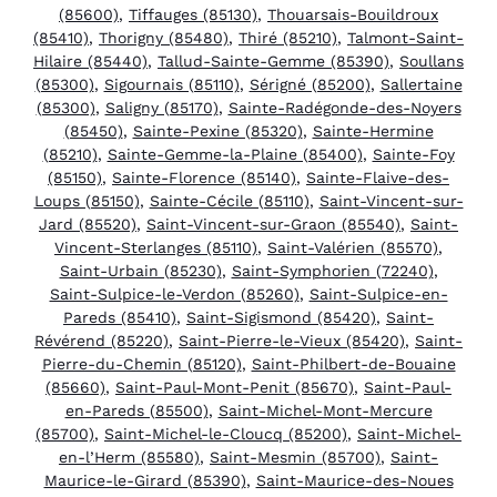
(85600)
,
Tiffauges (85130)
,
Thouarsais-Bouildroux
(85410)
,
Thorigny (85480)
,
Thiré (85210)
,
Talmont-Saint-
Hilaire (85440)
,
Tallud-Sainte-Gemme (85390)
,
Soullans
(85300)
,
Sigournais (85110)
,
Sérigné (85200)
,
Sallertaine
(85300)
,
Saligny (85170)
,
Sainte-Radégonde-des-Noyers
(85450)
,
Sainte-Pexine (85320)
,
Sainte-Hermine
(85210)
,
Sainte-Gemme-la-Plaine (85400)
,
Sainte-Foy
(85150)
,
Sainte-Florence (85140)
,
Sainte-Flaive-des-
Loups (85150)
,
Sainte-Cécile (85110)
,
Saint-Vincent-sur-
Jard (85520)
,
Saint-Vincent-sur-Graon (85540)
,
Saint-
Vincent-Sterlanges (85110)
,
Saint-Valérien (85570)
,
Saint-Urbain (85230)
,
Saint-Symphorien (72240)
,
Saint-Sulpice-le-Verdon (85260)
,
Saint-Sulpice-en-
Pareds (85410)
,
Saint-Sigismond (85420)
,
Saint-
Révérend (85220)
,
Saint-Pierre-le-Vieux (85420)
,
Saint-
Pierre-du-Chemin (85120)
,
Saint-Philbert-de-Bouaine
(85660)
,
Saint-Paul-Mont-Penit (85670)
,
Saint-Paul-
en-Pareds (85500)
,
Saint-Michel-Mont-Mercure
(85700)
,
Saint-Michel-le-Cloucq (85200)
,
Saint-Michel-
en-l’Herm (85580)
,
Saint-Mesmin (85700)
,
Saint-
Maurice-le-Girard (85390)
,
Saint-Maurice-des-Noues