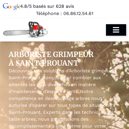
4.8/5 basés sur 628 avis
Téléphone :
06.86.12.54.61
ARBORISTE GRIMPEUR
À SAINT-PROUANT
Découvrez nos solutions d’Arboriste grimpeur à
Saint-Prouant, conçus pour combler aux
attentes les plus diversifiés en matière
d’maintenance d’espaces verts. Notre
compétence en dessouchage arbres nous
autorise d’opérer sur tous types de situations à
Saint-Prouant. Experts dans les techniques de
taille arbres, nous garantissons des
accomplissements à long terme pour votre