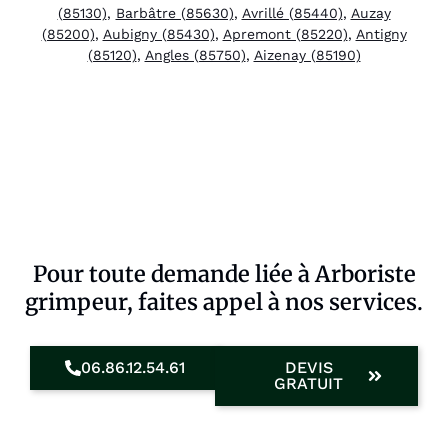
(85130)
,
Barbâtre (85630)
,
Avrillé (85440)
,
Auzay
(85200)
,
Aubigny (85430)
,
Apremont (85220)
,
Antigny
(85120)
,
Angles (85750)
,
Aizenay (85190)
Pour toute demande liée à Arboriste
grimpeur, faites appel à nos services.
06.86.12.54.61
DEVIS
GRATUIT