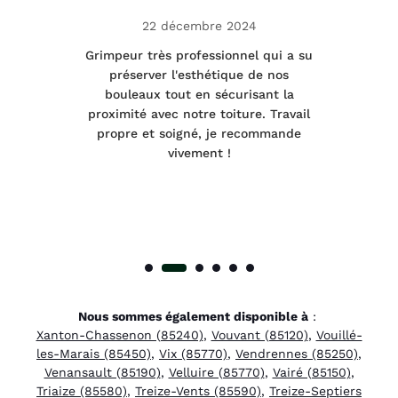
22 décembre 2024
tage
Grimpeur très professionnel qui a su
Int
préserver l'esthétique de nos
e et
bouleaux tout en sécurisant la
été
proximité avec notre toiture. Travail
p
 à
propre et soigné, je recommande
tra
vivement !
Nous sommes également disponible à
:
Xanton-Chassenon (85240)
,
Vouvant (85120)
,
Vouillé-
les-Marais (85450)
,
Vix (85770)
,
Vendrennes (85250)
,
Venansault (85190)
,
Velluire (85770)
,
Vairé (85150)
,
Triaize (85580)
,
Treize-Vents (85590)
,
Treize-Septiers