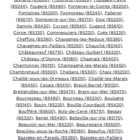
(85240)
,
Fougeré (85480)
,
Fontenay-le-Comte (85200)
,
Fontaines (85200)
,
Faymoreau (85240)
,
Falleron
(85670)
,
Dompierre-sur-Yon (85170)
,
Doix (85200)
,
Damvix (85420)
,
Curzon (85540)
,
Cugand (85610)
,
Corpe (85320)
,
Commequiers (85220)
,
Coëx (85220)
,
Cheffois (85390)
,
Chavagnes-les-Redoux (85390)
,
Chavagnes-en-Paillers (85250)
,
Chauché (85140)
,
Châteauneuf (85710)
,
Château-Guibert (85320)
,
Château-d’Olonne (85180)
,
Chasnais (85400)
,
Chantonnay (85110)
,
Champagné-les-Marais (85450)
,
Chambretaud (85500)
,
Challans (85300)
,
Chaix (85200)
,
Chaillé-sous-les-Ormeaux (85310)
,
Chaillé-les-Marais
(85450)
,
Cezais (85410)
,
Breuil-Barret (85120)
,
Bretignolles-sur-Mer (85470)
,
Brem-sur-Mer (85470)
,
Bournezeau (85480)
,
Bourneau (85200)
,
Boulogne
(85140)
,
Bouin (85230)
,
Bouillé-Courdault (85420)
,
Boufféré (85600)
,
Bois-de-Cené (85710)
,
Bessay
(85320)
,
Benet (85490)
,
Belleville-sur-Vie (85170)
,
Beauvoir-sur-Mer (85230)
,
Beaurepaire (85500)
,
Beaulieu-sous-la-Roche (85190)
,
Beaufou (85170)
,
Bazoges-en-Pareds (85390)
,
Bazoges-en-Paillers