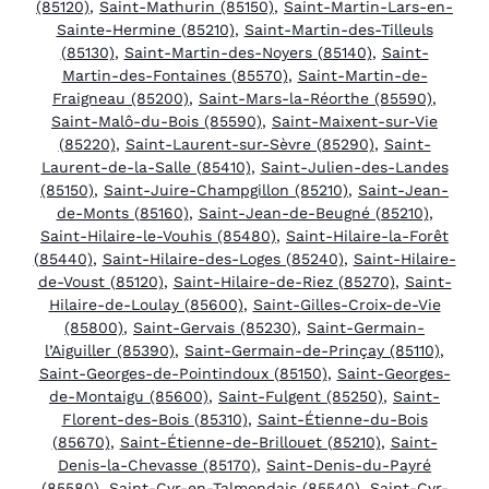
(85120)
,
Saint-Mathurin (85150)
,
Saint-Martin-Lars-en-
Sainte-Hermine (85210)
,
Saint-Martin-des-Tilleuls
(85130)
,
Saint-Martin-des-Noyers (85140)
,
Saint-
Martin-des-Fontaines (85570)
,
Saint-Martin-de-
Fraigneau (85200)
,
Saint-Mars-la-Réorthe (85590)
,
Saint-Malô-du-Bois (85590)
,
Saint-Maixent-sur-Vie
(85220)
,
Saint-Laurent-sur-Sèvre (85290)
,
Saint-
Laurent-de-la-Salle (85410)
,
Saint-Julien-des-Landes
(85150)
,
Saint-Juire-Champgillon (85210)
,
Saint-Jean-
de-Monts (85160)
,
Saint-Jean-de-Beugné (85210)
,
Saint-Hilaire-le-Vouhis (85480)
,
Saint-Hilaire-la-Forêt
(85440)
,
Saint-Hilaire-des-Loges (85240)
,
Saint-Hilaire-
de-Voust (85120)
,
Saint-Hilaire-de-Riez (85270)
,
Saint-
Hilaire-de-Loulay (85600)
,
Saint-Gilles-Croix-de-Vie
(85800)
,
Saint-Gervais (85230)
,
Saint-Germain-
l’Aiguiller (85390)
,
Saint-Germain-de-Prinçay (85110)
,
Saint-Georges-de-Pointindoux (85150)
,
Saint-Georges-
de-Montaigu (85600)
,
Saint-Fulgent (85250)
,
Saint-
Florent-des-Bois (85310)
,
Saint-Étienne-du-Bois
(85670)
,
Saint-Étienne-de-Brillouet (85210)
,
Saint-
Denis-la-Chevasse (85170)
,
Saint-Denis-du-Payré
(85580)
,
Saint-Cyr-en-Talmondais (85540)
,
Saint-Cyr-