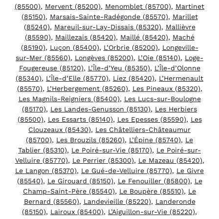
(85500)
,
Mervent (85200)
,
Menomblet (85700)
,
Martinet
(85150)
,
Marsais-Sainte-Radégonde (85570)
,
Marillet
(85240)
,
Mareuil-sur-Lay-Dissais (85320)
,
Mallièvre
(85590)
,
Maillezais (85420)
,
Maillé (85420)
,
Maché
(85190)
,
Luçon (85400)
,
L’Orbrie (85200)
,
Longeville-
sur-Mer (85560)
,
Longèves (85200)
,
L’Oie (85140)
,
Loge-
Fougereuse (85120)
,
L’Île-d’Yeu (85350)
,
L’Île-d’Olonne
(85340)
,
L’Île-d’Elle (85770)
,
Liez (85420)
,
L’Hermenault
(85570)
,
L’Herbergement (85260)
,
Les Pineaux (85320)
,
Les Magnils-Reigniers (85400)
,
Les Lucs-sur-Boulogne
(85170)
,
Les Landes-Genusson (85130)
,
Les Herbiers
(85500)
,
Les Essarts (85140)
,
Les Epesses (85590)
,
Les
Clouzeaux (85430)
,
Les Châtelliers-Châteaumur
(85700)
,
Les Brouzils (85260)
,
L’Épine (85740)
,
Le
Tablier (85310)
,
Le Poiré-sur-Vie (85170)
,
Le Poiré-sur-
Velluire (85770)
,
Le Perrier (85300)
,
Le Mazeau (85420)
,
Le Langon (85370)
,
Le Gué-de-Velluire (85770)
,
Le Givre
(85540)
,
Le Girouard (85150)
,
Le Fenouiller (85800)
,
Le
Champ-Saint-Père (85540)
,
Le Boupère (85510)
,
Le
Bernard (85560)
,
Landevieille (85220)
,
Landeronde
(85150)
,
Lairoux (85400)
,
L’Aiguillon-sur-Vie (85220)
,