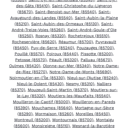
des-Gâts (85410)
,
Saint-Christophe-du-Ligneron
(85670)
,
Saint-Benoist-sur-Mer (85540)
,
Saint-
Avaugourd-des-Landes (85540)
,
Saint-Aubin-la-Plaine
(85210)
,
Saint-Aubin-des-Ormeaux (85130)
,
Saint-
André-Treize-Voies (85260)
,
Saint-André-Goule-d’Oie
(85250)
,
Rosnay (85320)
,
Rochetrejoux (85510)
,
Rocheservière (85620)
,
Réaumur (85700)
,
Puyravault
(85450)
,
Puy-de-Serre (85240)
,
Pouzauges (85700)
,
Pouillé (85570)
,
Poiroux (85440)
,
Pissotte (85200)
,
Petosse (85570)
,
Péault (85320)
,
Palluau (85670)
,
Oulmes (85420)
,
Olonne-sur-Mer (85340)
,
Notre-Dame-
de-Riez (85270)
,
Notre-Dame-de-Monts (85690)
,
Noirmoutier-en-l’Île (85330)
,
Nieul-sur-l’Autise (85240)
,
Nieul-le-Dolent (85430)
,
Nesmy (85310)
,
Nalliers
(85370)
,
Mouzeuil-Saint-Martin (85370)
,
Moutiers-sur-
le-Lay (85320)
,
Moutiers-les-Mauxfaits (85540)
,
Mouilleron-le-Captif (85000)
,
Mouilleron-en-Pareds
(85390)
,
Mouchamps (85640)
,
Mortagne-sur-Sèvre
(85290)
,
Mormaison (85260)
,
Moreilles (85450)
,
Montreuil (85200)
,
Montournais (85700)
,
Montaigu
(85600)
,
Monsireigne (85110)
,
Mesnard-la-Barotière