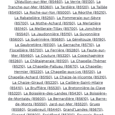
L’Aiguillon-sur-Mer (85460)
,
La Verrie (85130)
,
La
Tranche-sur-Mer (85360)
,
La Tardière (85120)
,
La Taillée
(85450)
,
La Roche-sur-Yon (85000)
,
La Réorthe (85210)
,
La Rabatelière (85250)
,
La Pommeraie-sur-Sèvre
(85700)
,
La Mothe-Achard (85150)
,
La Merlatière
(85140)
,
La Meilleraie-Tillay (85700)
,
La Jonchère
(85540)
,
La Jaudonnière (85110)
,
La Guyonnière
(85600)
,
La Guérinière (85680)
,
La Génétouze (85190)
,
La Gaubretière (85130)
,
La Garnache (85710)
,
La
Flocellière (85700)
,
La Ferrière (85280)
,
La Faute-sur-
Mer (85460)
,
La Couture (85320)
,
La Copechagnière
(85260)
,
La Châtaigneraie (85120)
,
La Chapelle-Thémer
(85210)
,
La Chapelle-Palluau (85670)
,
La Chapelle-
Hermier (85220)
,
La Chapelle-aux-Lys (85120)
,
La
Chapelle-Achard (85150)
,
La Chaize-le-Vicomte (85310)
,
La Chaize-Giraud (85220)
,
La Caillère-Saint-Hilaire
(85410)
,
La Bruffière (85530)
,
La Bretonnière-la-Claye
(85320)
,
La Boissière-des-Landes (85430)
,
La Boissière-
de-Montaigu (85600)
,
La Bernardière (85610)
,
La Barre-
de-Monts (85550)
,
Jard-sur-Mer (85520)
,
Grues
(85580)
,
Grosbreuil (85440)
,
Grand’Landes (85670)
,
Givrand (85800)
,
Froidfond (85300)
,
Foussais-Payré