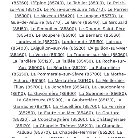
(85260)
,
L’Épine (85740)
,
Le Tablier (85310)
,
Le Poiré-
sur-Vie (85170)
,
Le Poiré-sur-Velluire (85770)
,
Le Perrier
(85300)
,
Le Mazeau (85420)
,
Le Langon (85370)
,
Le
Gué-de-Velluire (85770)
,
Le Givre (85540)
,
Le Girouard
(85150)
,
Le Fenouiller (85800)
,
Le Champ-Saint-Père
(85540)
,
Le Boupère (85510)
,
Le Bernard (85560)
,
Landevieille (85220)
,
Landeronde (85150)
,
Lairoux
(85400)
,
L’Aiguillon-sur-Vie (85220)
,
L’Aiguillon-sur-Mer
(85460)
,
La Verrie (85130)
,
La Tranche-sur-Mer (85360)
,
La Tardière (85120)
,
La Taillée (85450)
,
La Roche-sur-
Yon (85000)
,
La Réorthe (85210)
,
La Rabatelière
(85250)
,
La Pommeraie-sur-Sèvre (85700)
,
La Mothe-
Achard (85150)
,
La Merlatière (85140)
,
La Meilleraie-
Tillay (85700)
,
La Jonchère (85540)
,
La Jaudonnière
(85110)
,
La Guyonnière (85600)
,
La Guérinière (85680)
,
La Génétouze (85190)
,
La Gaubretière (85130)
,
La
Garnache (85710)
,
La Flocellière (85700)
,
La Ferrière
(85280)
,
La Faute-sur-Mer (85460)
,
La Couture
(85320)
,
La Copechagnière (85260)
,
La Châtaigneraie
(85120)
,
La Chapelle-Thémer (85210)
,
La Chapelle-
Palluau (85670)
,
La Chapelle-Hermier (85220)
,
La