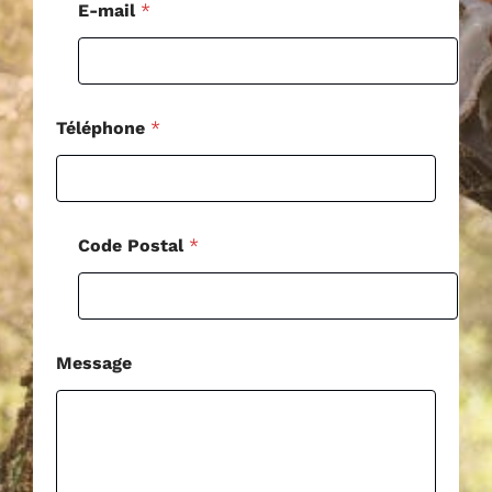
h
E-mail
*
o
n
e
*
Téléphone
*
Code Postal
*
Message