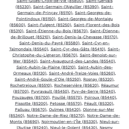
Saint-Gilles-Croix-de-Vie (85800)
,
Saint-Gervais
(85230)
,
Saint-Germain-l’Aiguiller (85390)
,
Saint-
Germain-de-Prinçay (85110)
,
Saint-Georges-de-
Pointindoux (85150)
,
Saint-Georges-de-Montaigu
(85600)
,
Saint-Fulgent (85250)
,
Saint-Florent-des-Bois
(85310)
,
Saint-Étienne-du-Bois (85670)
,
Saint-Étienne-
de-Brillouet (85210)
,
Saint-Denis-la-Chevasse (85170)
,
Saint-Denis-du-Payré (85580)
,
Saint-Cyr-en-
Talmondais (85540)
,
Saint-Cyr-des-Gâts (85410)
,
Saint-
Christophe-du-Ligneron (85670)
,
Saint-Benoist-sur-
Mer (85540)
,
Saint-Avaugourd-des-Landes (85540)
,
Saint-Aubin-la-Plaine (85210)
,
Saint-Aubin-des-
Ormeaux (85130)
,
Saint-André-Treize-Voies (85260)
,
Saint-André-Goule-d’Oie (85250)
,
Rosnay (85320)
,
Rochetrejoux (85510)
,
Rocheservière (85620)
,
Réaumur
(85700)
,
Puyravault (85450)
,
Puy-de-Serre (85240)
,
Pouzauges (85700)
,
Pouillé (85570)
,
Poiroux (85440)
,
Pissotte (85200)
,
Petosse (85570)
,
Péault (85320)
,
Palluau (85670)
,
Oulmes (85420)
,
Olonne-sur-Mer
(85340)
,
Notre-Dame-de-Riez (85270)
,
Notre-Dame-de-
Monts (85690)
,
Noirmoutier-en-l’Île (85330)
,
Nieul-sur-
l’Autise (85240)
,
Nieul-le-Dolent (85430)
,
Nesmy