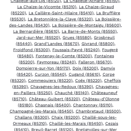
Chapelle-aux-Lys (85120)
,
La Chapelle-Achard (85150)
,
La Chaize-le-Vicomte (85310)
,
La Chaize-Giraud
(85220)
,
La Caillère-Saint-Hilaire (85410)
,
La Bruffière
(85530)
,
La Bretonnière-la-Claye (85320)
,
La Boissière-
des-Landes (85430)
,
La Boissière-de-Montaigu (85600)
,
La Bernardière (85610)
,
La Barre-de-Monts (85550)
,
Jard-sur-Mer (85520)
,
Grues (85580)
,
Grosbreuil
(85440)
,
Grand’Landes (85670)
,
Givrand (85800)
,
Froidfond (85300)
,
Foussais-Payré (85240)
,
Fougeré
(85480)
,
Fontenay-le-Comte (85200)
,
Fontaines
(85200)
,
Faymoreau (85240)
,
Falleron (85670)
,
Dompierre-sur-Yon (85170)
,
Doix (85200)
,
Damvix
(85420)
,
Curzon (85540)
,
Cugand (85610)
,
Corpe
(85320)
,
Commequiers (85220)
,
Coëx (85220)
,
Cheffois
(85390)
,
Chavagnes-les-Redoux (85390)
,
Chavagnes-
en-Paillers (85250)
,
Chauché (85140)
,
Châteauneuf
(85710)
,
Château-Guibert (85320)
,
Château-d’Olonne
(85180)
,
Chasnais (85400)
,
Chantonnay (85110)
,
Champagné-les-Marais (85450)
,
Chambretaud (85500)
,
Challans (85300)
,
Chaix (85200)
,
Chaillé-sous-les-
Ormeaux (85310)
,
Chaillé-les-Marais (85450)
,
Cezais
(85410)
,
Breuil-Barret (85120)
,
Bretignolles-sur-Mer