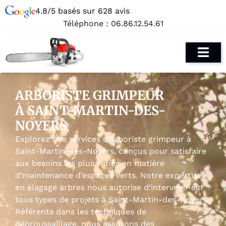
4.8/5 basés sur 628 avis
Téléphone :
06.86.12.54.61
ARBORISTE GRIMPEUR
À SAINT-MARTIN-DES-
NOYERS
Explorez nos services d’Arboriste grimpeur à
Saint-Martin-des-Noyers, conçus pour satisfaire
aux besoins les plus variés en matière
d’maintenance d’espaces verts. Notre expertise
en élagage arbres nous autorise d’intervenir sur
tous types de projets à Saint-Martin-des-Noyers.
Référents dans les techniques de
débroussaillage, nous assurons des