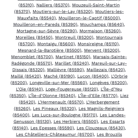
(85310)
,
Nalliers (85370)
,
Mouzeuil-Saint-Martin
(85370)
,
Moutiers-sur-le-Lay (85320)
,
Moutiers-les-
Mauxfaits (85540)
,
Mouilleron-le-Captif (85000)
,
Mouilleron-en-Pareds (85390)
,
Mouchamps (85640)
,
Mortagne-sur-Sèvre (85290)
,
Mormaison (85260)
,
Moreilles (85450)
,
Montreuil (85200)
,
Montournais
(85700)
,
Montaigu (85600)
,
Monsireigne (85110)
,
Mesnard-la-Barotière (85500)
,
Mervent (85200)
,
Menomblet (85700)
,
Martinet (85150)
,
Marsais-Sainte-
Radégonde (85570)
,
Marillet (85240)
,
Mareuil-sur-Lay-
Dissais (85320)
,
Mallièvre (85590)
,
Maillezais (85420)
,
Maillé (85420)
,
Maché (85190)
,
Luçon (85400)
,
L’Orbrie
(85200)
,
Longeville-sur-Mer (85560)
,
Longèves (85200)
,
L’Oie (85140)
,
Loge-Fougereuse (85120)
,
L’Île-d’Yeu
(85350)
,
L’Île-d’Olonne (85340)
,
L’Île-d’Elle (85770)
,
Liez
(85420)
,
L’Hermenault (85570)
,
L’Herbergement
(85260)
,
Les Pineaux (85320)
,
Les Magnils-Reigniers
(85400)
,
Les Lucs-sur-Boulogne (85170)
,
Les Landes-
Genusson (85130)
,
Les Herbiers (85500)
,
Les Essarts
(85140)
,
Les Epesses (85590)
,
Les Clouzeaux (85430)
,
Les Châtelliers-Châteaumur (85700)
,
Les Brouzils