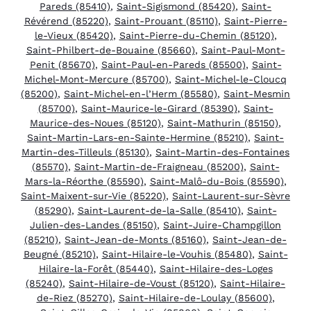
Pareds (85410)
,
Saint-Sigismond (85420)
,
Saint-
Révérend (85220)
,
Saint-Prouant (85110)
,
Saint-Pierre-
le-Vieux (85420)
,
Saint-Pierre-du-Chemin (85120)
,
Saint-Philbert-de-Bouaine (85660)
,
Saint-Paul-Mont-
Penit (85670)
,
Saint-Paul-en-Pareds (85500)
,
Saint-
Michel-Mont-Mercure (85700)
,
Saint-Michel-le-Cloucq
(85200)
,
Saint-Michel-en-l’Herm (85580)
,
Saint-Mesmin
(85700)
,
Saint-Maurice-le-Girard (85390)
,
Saint-
Maurice-des-Noues (85120)
,
Saint-Mathurin (85150)
,
Saint-Martin-Lars-en-Sainte-Hermine (85210)
,
Saint-
Martin-des-Tilleuls (85130)
,
Saint-Martin-des-Fontaines
(85570)
,
Saint-Martin-de-Fraigneau (85200)
,
Saint-
Mars-la-Réorthe (85590)
,
Saint-Malô-du-Bois (85590)
,
Saint-Maixent-sur-Vie (85220)
,
Saint-Laurent-sur-Sèvre
(85290)
,
Saint-Laurent-de-la-Salle (85410)
,
Saint-
Julien-des-Landes (85150)
,
Saint-Juire-Champgillon
(85210)
,
Saint-Jean-de-Monts (85160)
,
Saint-Jean-de-
Beugné (85210)
,
Saint-Hilaire-le-Vouhis (85480)
,
Saint-
Hilaire-la-Forêt (85440)
,
Saint-Hilaire-des-Loges
(85240)
,
Saint-Hilaire-de-Voust (85120)
,
Saint-Hilaire-
de-Riez (85270)
,
Saint-Hilaire-de-Loulay (85600)
,