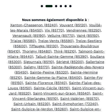
Nous sommes également disponible à
:
Xanton-Chassenon (85240)
,
Vouvant (85120)
,
Vouillé-
les-Marais (85450)
,
Vix (85770)
,
Vendrennes (85250)
,
Venansault (85190)
,
Velluire (85770)
,
Vairé (85150)
,
Triaize (85580)
,
Treize-Vents (85590)
,
Treize-Septiers
(85600)
,
Tiffauges (85130)
,
Thouarsais-Bouildroux
(85410)
,
Thorigny (85480)
,
Thiré (85210)
,
Talmont-Saint-
Hilaire (85440)
,
Tallud-Sainte-Gemme (85390)
,
Soullans
(85300)
,
Sigournais (85110)
,
Sérigné (85200)
,
Sallertaine
(85300)
,
Saligny (85170)
,
Sainte-Radégonde-des-Noyers
(85450)
,
Sainte-Pexine (85320)
,
Sainte-Hermine
(85210)
,
Sainte-Gemme-la-Plaine (85400)
,
Sainte-Foy
(85150)
,
Sainte-Florence (85140)
,
Sainte-Flaive-des-
Loups (85150)
,
Sainte-Cécile (85110)
,
Saint-Vincent-sur-
Jard (85520)
,
Saint-Vincent-sur-Graon (85540)
,
Saint-
Vincent-Sterlanges (85110)
,
Saint-Valérien (85570)
,
Saint-Urbain (85230)
,
Saint-Symphorien (72240)
,
Saint-Sulpice-le-Verdon (85260)
,
Saint-Sulpice-en-