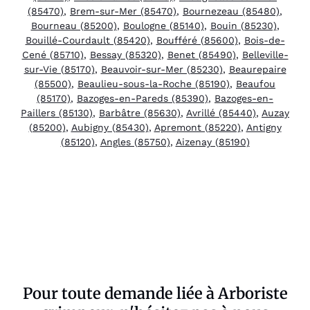
(85470)
,
Brem-sur-Mer (85470)
,
Bournezeau (85480)
,
Bourneau (85200)
,
Boulogne (85140)
,
Bouin (85230)
,
Bouillé-Courdault (85420)
,
Boufféré (85600)
,
Bois-de-
Cené (85710)
,
Bessay (85320)
,
Benet (85490)
,
Belleville-
sur-Vie (85170)
,
Beauvoir-sur-Mer (85230)
,
Beaurepaire
(85500)
,
Beaulieu-sous-la-Roche (85190)
,
Beaufou
(85170)
,
Bazoges-en-Pareds (85390)
,
Bazoges-en-
Paillers (85130)
,
Barbâtre (85630)
,
Avrillé (85440)
,
Auzay
(85200)
,
Aubigny (85430)
,
Apremont (85220)
,
Antigny
(85120)
,
Angles (85750)
,
Aizenay (85190)
Pour toute demande liée à Arboriste