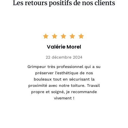
Les retours positifs de nos clients
Valérie Morel
22 décembre 2024
tage
Grimpeur très professionnel qui a su
Int
préserver l'esthétique de nos
e et
bouleaux tout en sécurisant la
été
proximité avec notre toiture. Travail
p
 à
propre et soigné, je recommande
tra
vivement !