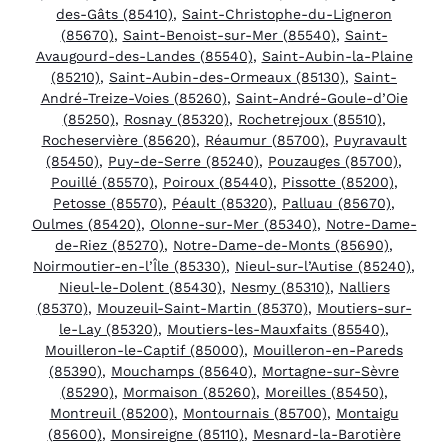
des-Gâts (85410)
,
Saint-Christophe-du-Ligneron
(85670)
,
Saint-Benoist-sur-Mer (85540)
,
Saint-
Avaugourd-des-Landes (85540)
,
Saint-Aubin-la-Plaine
(85210)
,
Saint-Aubin-des-Ormeaux (85130)
,
Saint-
André-Treize-Voies (85260)
,
Saint-André-Goule-d’Oie
(85250)
,
Rosnay (85320)
,
Rochetrejoux (85510)
,
Rocheservière (85620)
,
Réaumur (85700)
,
Puyravault
(85450)
,
Puy-de-Serre (85240)
,
Pouzauges (85700)
,
Pouillé (85570)
,
Poiroux (85440)
,
Pissotte (85200)
,
Petosse (85570)
,
Péault (85320)
,
Palluau (85670)
,
Oulmes (85420)
,
Olonne-sur-Mer (85340)
,
Notre-Dame-
de-Riez (85270)
,
Notre-Dame-de-Monts (85690)
,
Noirmoutier-en-l’Île (85330)
,
Nieul-sur-l’Autise (85240)
,
Nieul-le-Dolent (85430)
,
Nesmy (85310)
,
Nalliers
(85370)
,
Mouzeuil-Saint-Martin (85370)
,
Moutiers-sur-
le-Lay (85320)
,
Moutiers-les-Mauxfaits (85540)
,
Mouilleron-le-Captif (85000)
,
Mouilleron-en-Pareds
(85390)
,
Mouchamps (85640)
,
Mortagne-sur-Sèvre
(85290)
,
Mormaison (85260)
,
Moreilles (85450)
,
Montreuil (85200)
,
Montournais (85700)
,
Montaigu
(85600)
,
Monsireigne (85110)
,
Mesnard-la-Barotière