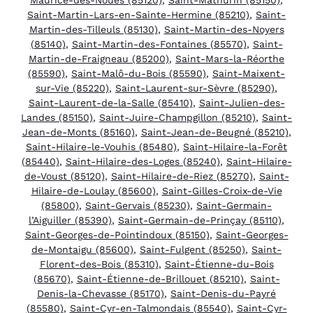
Saint-Martin-Lars-en-Sainte-Hermine (85210)
,
Saint-
Martin-des-Tilleuls (85130)
,
Saint-Martin-des-Noyers
(85140)
,
Saint-Martin-des-Fontaines (85570)
,
Saint-
Martin-de-Fraigneau (85200)
,
Saint-Mars-la-Réorthe
(85590)
,
Saint-Malô-du-Bois (85590)
,
Saint-Maixent-
sur-Vie (85220)
,
Saint-Laurent-sur-Sèvre (85290)
,
Saint-Laurent-de-la-Salle (85410)
,
Saint-Julien-des-
Landes (85150)
,
Saint-Juire-Champgillon (85210)
,
Saint-
Jean-de-Monts (85160)
,
Saint-Jean-de-Beugné (85210)
,
Saint-Hilaire-le-Vouhis (85480)
,
Saint-Hilaire-la-Forêt
(85440)
,
Saint-Hilaire-des-Loges (85240)
,
Saint-Hilaire-
de-Voust (85120)
,
Saint-Hilaire-de-Riez (85270)
,
Saint-
Hilaire-de-Loulay (85600)
,
Saint-Gilles-Croix-de-Vie
(85800)
,
Saint-Gervais (85230)
,
Saint-Germain-
l’Aiguiller (85390)
,
Saint-Germain-de-Prinçay (85110)
,
Saint-Georges-de-Pointindoux (85150)
,
Saint-Georges-
de-Montaigu (85600)
,
Saint-Fulgent (85250)
,
Saint-
Florent-des-Bois (85310)
,
Saint-Étienne-du-Bois
(85670)
,
Saint-Étienne-de-Brillouet (85210)
,
Saint-
Denis-la-Chevasse (85170)
,
Saint-Denis-du-Payré
(85580)
,
Saint-Cyr-en-Talmondais (85540)
,
Saint-Cyr-