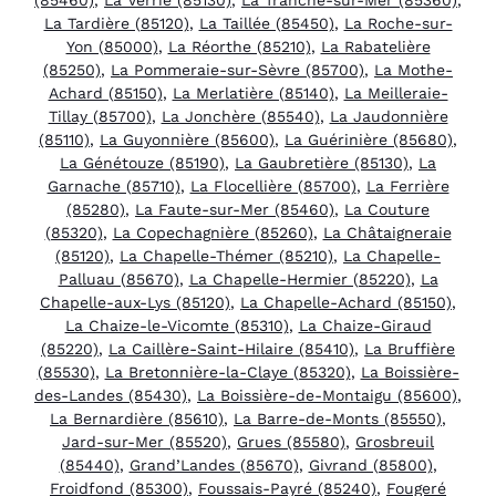
La Tardière (85120)
,
La Taillée (85450)
,
La Roche-sur-
Yon (85000)
,
La Réorthe (85210)
,
La Rabatelière
(85250)
,
La Pommeraie-sur-Sèvre (85700)
,
La Mothe-
Achard (85150)
,
La Merlatière (85140)
,
La Meilleraie-
Tillay (85700)
,
La Jonchère (85540)
,
La Jaudonnière
(85110)
,
La Guyonnière (85600)
,
La Guérinière (85680)
,
La Génétouze (85190)
,
La Gaubretière (85130)
,
La
Garnache (85710)
,
La Flocellière (85700)
,
La Ferrière
(85280)
,
La Faute-sur-Mer (85460)
,
La Couture
(85320)
,
La Copechagnière (85260)
,
La Châtaigneraie
(85120)
,
La Chapelle-Thémer (85210)
,
La Chapelle-
Palluau (85670)
,
La Chapelle-Hermier (85220)
,
La
Chapelle-aux-Lys (85120)
,
La Chapelle-Achard (85150)
,
La Chaize-le-Vicomte (85310)
,
La Chaize-Giraud
(85220)
,
La Caillère-Saint-Hilaire (85410)
,
La Bruffière
(85530)
,
La Bretonnière-la-Claye (85320)
,
La Boissière-
des-Landes (85430)
,
La Boissière-de-Montaigu (85600)
,
La Bernardière (85610)
,
La Barre-de-Monts (85550)
,
Jard-sur-Mer (85520)
,
Grues (85580)
,
Grosbreuil
(85440)
,
Grand’Landes (85670)
,
Givrand (85800)
,
Froidfond (85300)
,
Foussais-Payré (85240)
,
Fougeré