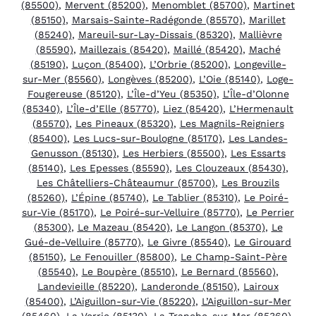
(85500)
,
Mervent (85200)
,
Menomblet (85700)
,
Martinet
(85150)
,
Marsais-Sainte-Radégonde (85570)
,
Marillet
(85240)
,
Mareuil-sur-Lay-Dissais (85320)
,
Mallièvre
(85590)
,
Maillezais (85420)
,
Maillé (85420)
,
Maché
(85190)
,
Luçon (85400)
,
L’Orbrie (85200)
,
Longeville-
sur-Mer (85560)
,
Longèves (85200)
,
L’Oie (85140)
,
Loge-
Fougereuse (85120)
,
L’Île-d’Yeu (85350)
,
L’Île-d’Olonne
(85340)
,
L’Île-d’Elle (85770)
,
Liez (85420)
,
L’Hermenault
(85570)
,
Les Pineaux (85320)
,
Les Magnils-Reigniers
(85400)
,
Les Lucs-sur-Boulogne (85170)
,
Les Landes-
Genusson (85130)
,
Les Herbiers (85500)
,
Les Essarts
(85140)
,
Les Epesses (85590)
,
Les Clouzeaux (85430)
,
Les Châtelliers-Châteaumur (85700)
,
Les Brouzils
(85260)
,
L’Épine (85740)
,
Le Tablier (85310)
,
Le Poiré-
sur-Vie (85170)
,
Le Poiré-sur-Velluire (85770)
,
Le Perrier
(85300)
,
Le Mazeau (85420)
,
Le Langon (85370)
,
Le
Gué-de-Velluire (85770)
,
Le Givre (85540)
,
Le Girouard
(85150)
,
Le Fenouiller (85800)
,
Le Champ-Saint-Père
(85540)
,
Le Boupère (85510)
,
Le Bernard (85560)
,
Landevieille (85220)
,
Landeronde (85150)
,
Lairoux
(85400)
,
L’Aiguillon-sur-Vie (85220)
,
L’Aiguillon-sur-Mer
(85460)
,
La Verrie (85130)
,
La Tranche-sur-Mer (85360)
,