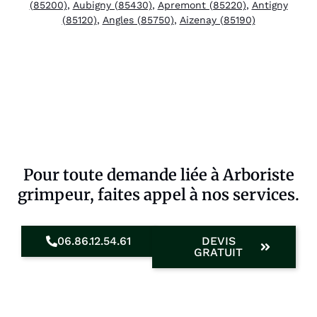
(85200)
,
Aubigny (85430)
,
Apremont (85220)
,
Antigny
(85120)
,
Angles (85750)
,
Aizenay (85190)
Pour toute demande liée à Arboriste
grimpeur, faites appel à nos services.
06.86.12.54.61
DEVIS
GRATUIT