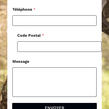
o
m
Téléphone
*
Code Postal
*
Message
ENVOYER