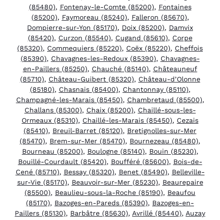
(85480)
,
Fontenay-le-Comte (85200)
,
Fontaines
(85200)
,
Faymoreau (85240)
,
Falleron (85670)
,
Dompierre-sur-Yon (85170)
,
Doix (85200)
,
Damvix
(85420)
,
Curzon (85540)
,
Cugand (85610)
,
Corpe
(85320)
,
Commequiers (85220)
,
Coëx (85220)
,
Cheffois
(85390)
,
Chavagnes-les-Redoux (85390)
,
Chavagnes-
en-Paillers (85250)
,
Chauché (85140)
,
Châteauneuf
(85710)
,
Château-Guibert (85320)
,
Château-d’Olonne
(85180)
,
Chasnais (85400)
,
Chantonnay (85110)
,
Champagné-les-Marais (85450)
,
Chambretaud (85500)
,
Challans (85300)
,
Chaix (85200)
,
Chaillé-sous-les-
Ormeaux (85310)
,
Chaillé-les-Marais (85450)
,
Cezais
(85410)
,
Breuil-Barret (85120)
,
Bretignolles-sur-Mer
(85470)
,
Brem-sur-Mer (85470)
,
Bournezeau (85480)
,
Bourneau (85200)
,
Boulogne (85140)
,
Bouin (85230)
,
Bouillé-Courdault (85420)
,
Boufféré (85600)
,
Bois-de-
Cené (85710)
,
Bessay (85320)
,
Benet (85490)
,
Belleville-
sur-Vie (85170)
,
Beauvoir-sur-Mer (85230)
,
Beaurepaire
(85500)
,
Beaulieu-sous-la-Roche (85190)
,
Beaufou
(85170)
,
Bazoges-en-Pareds (85390)
,
Bazoges-en-
Paillers (85130)
,
Barbâtre (85630)
,
Avrillé (85440)
,
Auzay