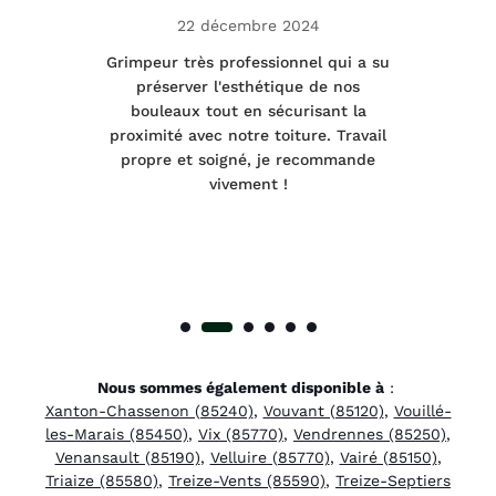
22 décembre 2024
tage
Grimpeur très professionnel qui a su
Int
préserver l'esthétique de nos
e et
bouleaux tout en sécurisant la
été
proximité avec notre toiture. Travail
p
 à
propre et soigné, je recommande
tra
vivement !
Nous sommes également disponible à
:
Xanton-Chassenon (85240)
,
Vouvant (85120)
,
Vouillé-
les-Marais (85450)
,
Vix (85770)
,
Vendrennes (85250)
,
Venansault (85190)
,
Velluire (85770)
,
Vairé (85150)
,
Triaize (85580)
,
Treize-Vents (85590)
,
Treize-Septiers