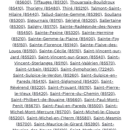
(85600)
,
Tiffauges (85130)
,
Thouarsais-Bouildroux
(85410)
,
Thorigny (85480)
,
Thiré (85210)
,
Talmont-Saint-
Hilaire (85440)
,
Tallud-Sainte-Gemme (85390)
,
Soullans
(85300)
,
Sigournais (85110)
,
Sérigné (85200)
,
Sallertaine
(85300)
,
Saligny (85170)
,
Sainte-Radégonde-des-Noyers
(85450)
,
Sainte-Pexine (85320)
,
Sainte-Hermine
(85210)
,
Sainte-Gemme-la-Plaine (85400)
,
Sainte-Foy
(85150)
,
Sainte-Florence (85140)
,
Sainte-Flaive-des-
Loups (85150)
,
Sainte-Cécile (85110)
,
Saint-Vincent-sur-
Jard (85520)
,
Saint-Vincent-sur-Graon (85540)
,
Saint-
Vincent-Sterlanges (85110)
,
Saint-Valérien (85570)
,
Saint-Urbain (85230)
,
Saint-Symphorien (72240)
,
Saint-Sulpice-le-Verdon (85260)
,
Saint-Sulpice-en-
Pareds (85410)
,
Saint-Sigismond (85420)
,
Saint-
Révérend (85220)
,
Saint-Prouant (85110)
,
Saint-Pierre-
le-Vieux (85420)
,
Saint-Pierre-du-Chemin (85120)
,
Saint-Philbert-de-Bouaine (85660)
,
Saint-Paul-Mont-
Penit (85670)
,
Saint-Paul-en-Pareds (85500)
,
Saint-
Michel-Mont-Mercure (85700)
,
Saint-Michel-le-Cloucq
(85200)
,
Saint-Michel-en-l’Herm (85580)
,
Saint-Mesmin
(85700)
,
Saint-Maurice-le-Girard (85390)
,
Saint-
Maurice-des-Noues (85120)
,
Saint-Mathurin (85150)
,