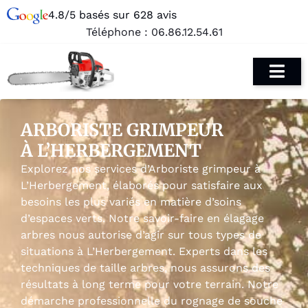
4.8/5 basés sur 628 avis
Téléphone :
06.86.12.54.61
ARBORISTE GRIMPEUR
À L’HERBERGEMENT
Explorez nos services d’Arboriste grimpeur à
L’Herbergement, élaborés pour satisfaire aux
besoins les plus variés en matière d’soins
d’espaces verts. Notre savoir-faire en élagage
arbres nous autorise d’agir sur tous types de
situations à L’Herbergement. Experts dans les
techniques de taille arbres, nous assurons des
résultats à long terme pour votre terrain. Notre
démarche professionnelle du rognage de souche