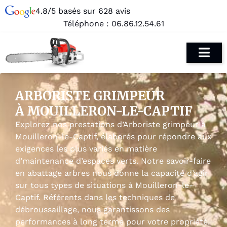
4.8/5 basés sur 628 avis
Téléphone :
06.86.12.54.61
ARBORISTE GRIMPEUR
À MOUILLERON-LE-CAPTIF
Explorez nos prestations d’Arboriste grimpeur à
Mouilleron-le-Captif, élaborés pour répondre aux
exigences les plus variés en matière
d’maintenance d’espaces verts. Notre savoir-faire
en abattage arbres nous donne la capacité d’agir
sur tous types de situations à Mouilleron-le-
Captif. Référents dans les techniques de
débroussaillage, nous garantissons des
performances à long terme pour votre propriété.