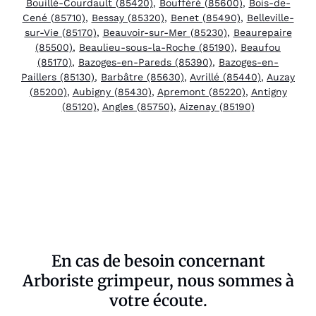
Bouillé-Courdault (85420)
,
Boufféré (85600)
,
Bois-de-
Cené (85710)
,
Bessay (85320)
,
Benet (85490)
,
Belleville-
sur-Vie (85170)
,
Beauvoir-sur-Mer (85230)
,
Beaurepaire
(85500)
,
Beaulieu-sous-la-Roche (85190)
,
Beaufou
(85170)
,
Bazoges-en-Pareds (85390)
,
Bazoges-en-
Paillers (85130)
,
Barbâtre (85630)
,
Avrillé (85440)
,
Auzay
(85200)
,
Aubigny (85430)
,
Apremont (85220)
,
Antigny
(85120)
,
Angles (85750)
,
Aizenay (85190)
En cas de besoin concernant
Arboriste grimpeur, nous sommes à
votre écoute.