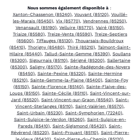
Nous sommes également disponible à
:
Xanton-Chassenon (85240)
,
Vouvant (85120)
,
Vouillé-
les-Marais (85450)
,
Vix (85770)
,
Vendrennes (85250)
,
Venansault (85190)
,
Velluire (85770)
,
Vairé (85150)
,
Triaize (85580)
,
Treize-Vents (85590)
,
Treize-Septiers
(85600)
,
Tiffauges (85130)
,
Thouarsais-Bouildroux
(85410)
,
Thorigny (85480)
,
Thiré (85210)
,
Talmont-Saint-
Hilaire (85440)
,
Tallud-Sainte-Gemme (85390)
,
Soullans
(85300)
,
Sigournais (85110)
,
Sérigné (85200)
,
Sallertaine
(85300)
,
Saligny (85170)
,
Sainte-Radégonde-des-Noyers
(85450)
,
Sainte-Pexine (85320)
,
Sainte-Hermine
(85210)
,
Sainte-Gemme-la-Plaine (85400)
,
Sainte-Foy
(85150)
,
Sainte-Florence (85140)
,
Sainte-Flaive-des-
Loups (85150)
,
Sainte-Cécile (85110)
,
Saint-Vincent-sur-
Jard (85520)
,
Saint-Vincent-sur-Graon (85540)
,
Saint-
Vincent-Sterlanges (85110)
,
Saint-Valérien (85570)
,
Saint-Urbain (85230)
,
Saint-Symphorien (72240)
,
Saint-Sulpice-le-Verdon (85260)
,
Saint-Sulpice-en-
Pareds (85410)
,
Saint-Sigismond (85420)
,
Saint-
Révérend (85220)
,
Saint-Prouant (85110)
,
Saint-Pierre-
le-Vieux (85420)
,
Saint-Pierre-du-Chemin (85120)
,