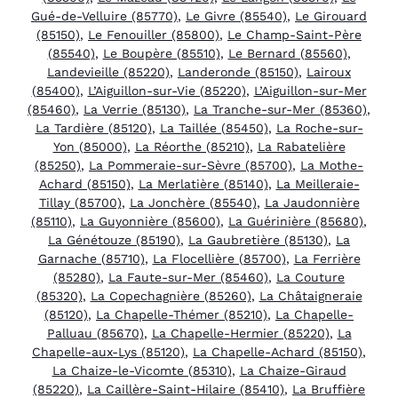
Gué-de-Velluire (85770)
,
Le Givre (85540)
,
Le Girouard
(85150)
,
Le Fenouiller (85800)
,
Le Champ-Saint-Père
(85540)
,
Le Boupère (85510)
,
Le Bernard (85560)
,
Landevieille (85220)
,
Landeronde (85150)
,
Lairoux
(85400)
,
L’Aiguillon-sur-Vie (85220)
,
L’Aiguillon-sur-Mer
(85460)
,
La Verrie (85130)
,
La Tranche-sur-Mer (85360)
,
La Tardière (85120)
,
La Taillée (85450)
,
La Roche-sur-
Yon (85000)
,
La Réorthe (85210)
,
La Rabatelière
(85250)
,
La Pommeraie-sur-Sèvre (85700)
,
La Mothe-
Achard (85150)
,
La Merlatière (85140)
,
La Meilleraie-
Tillay (85700)
,
La Jonchère (85540)
,
La Jaudonnière
(85110)
,
La Guyonnière (85600)
,
La Guérinière (85680)
,
La Génétouze (85190)
,
La Gaubretière (85130)
,
La
Garnache (85710)
,
La Flocellière (85700)
,
La Ferrière
(85280)
,
La Faute-sur-Mer (85460)
,
La Couture
(85320)
,
La Copechagnière (85260)
,
La Châtaigneraie
(85120)
,
La Chapelle-Thémer (85210)
,
La Chapelle-
Palluau (85670)
,
La Chapelle-Hermier (85220)
,
La
Chapelle-aux-Lys (85120)
,
La Chapelle-Achard (85150)
,
La Chaize-le-Vicomte (85310)
,
La Chaize-Giraud
(85220)
,
La Caillère-Saint-Hilaire (85410)
,
La Bruffière