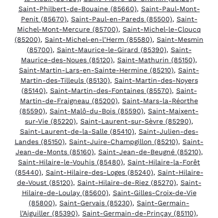
Saint-Philbert-de-Bouaine (85660)
,
Saint-Paul-Mont-
Penit (85670)
,
Saint-Paul-en-Pareds (85500)
,
Saint-
Michel-Mont-Mercure (85700)
,
Saint-Michel-le-Cloucq
(85200)
,
Saint-Michel-en-l’Herm (85580)
,
Saint-Mesmin
(85700)
,
Saint-Maurice-le-Girard (85390)
,
Saint-
Maurice-des-Noues (85120)
,
Saint-Mathurin (85150)
,
Saint-Martin-Lars-en-Sainte-Hermine (85210)
,
Saint-
Martin-des-Tilleuls (85130)
,
Saint-Martin-des-Noyers
(85140)
,
Saint-Martin-des-Fontaines (85570)
,
Saint-
Martin-de-Fraigneau (85200)
,
Saint-Mars-la-Réorthe
(85590)
,
Saint-Malô-du-Bois (85590)
,
Saint-Maixent-
sur-Vie (85220)
,
Saint-Laurent-sur-Sèvre (85290)
,
Saint-Laurent-de-la-Salle (85410)
,
Saint-Julien-des-
Landes (85150)
,
Saint-Juire-Champgillon (85210)
,
Saint-
Jean-de-Monts (85160)
,
Saint-Jean-de-Beugné (85210)
,
Saint-Hilaire-le-Vouhis (85480)
,
Saint-Hilaire-la-Forêt
(85440)
,
Saint-Hilaire-des-Loges (85240)
,
Saint-Hilaire-
de-Voust (85120)
,
Saint-Hilaire-de-Riez (85270)
,
Saint-
Hilaire-de-Loulay (85600)
,
Saint-Gilles-Croix-de-Vie
(85800)
,
Saint-Gervais (85230)
,
Saint-Germain-
l’Aiguiller (85390)
,
Saint-Germain-de-Prinçay (85110)
,