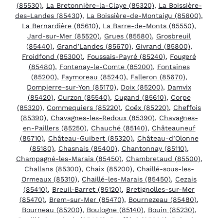
(85530)
,
La Bretonnière-la-Claye (85320)
,
La Boissière-
des-Landes (85430)
,
La Boissière-de-Montaigu (85600)
,
La Bernardière (85610)
,
La Barre-de-Monts (85550)
,
Jard-sur-Mer (85520)
,
Grues (85580)
,
Grosbreuil
(85440)
,
Grand’Landes (85670)
,
Givrand (85800)
,
Froidfond (85300)
,
Foussais-Payré (85240)
,
Fougeré
(85480)
,
Fontenay-le-Comte (85200)
,
Fontaines
(85200)
,
Faymoreau (85240)
,
Falleron (85670)
,
Dompierre-sur-Yon (85170)
,
Doix (85200)
,
Damvix
(85420)
,
Curzon (85540)
,
Cugand (85610)
,
Corpe
(85320)
,
Commequiers (85220)
,
Coëx (85220)
,
Cheffois
(85390)
,
Chavagnes-les-Redoux (85390)
,
Chavagnes-
en-Paillers (85250)
,
Chauché (85140)
,
Châteauneuf
(85710)
,
Château-Guibert (85320)
,
Château-d’Olonne
(85180)
,
Chasnais (85400)
,
Chantonnay (85110)
,
Champagné-les-Marais (85450)
,
Chambretaud (85500)
,
Challans (85300)
,
Chaix (85200)
,
Chaillé-sous-les-
Ormeaux (85310)
,
Chaillé-les-Marais (85450)
,
Cezais
(85410)
,
Breuil-Barret (85120)
,
Bretignolles-sur-Mer
(85470)
,
Brem-sur-Mer (85470)
,
Bournezeau (85480)
,
Bourneau (85200)
,
Boulogne (85140)
,
Bouin (85230)
,