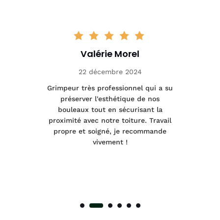
Valérie Morel
22 décembre 2024
tage
Grimpeur très professionnel qui a su
Int
préserver l'esthétique de nos
e et
bouleaux tout en sécurisant la
été
proximité avec notre toiture. Travail
p
 à
propre et soigné, je recommande
tra
vivement !