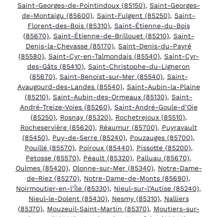
Saint-Georges-de-Pointindoux (85150)
,
Saint-Georges-
de-Montaigu (85600)
,
Saint-Fulgent (85250)
,
Saint-
Florent-des-Bois (85310)
,
Saint-Étienne-du-Bois
(85670)
,
Saint-Étienne-de-Brillouet (85210)
,
Saint-
Denis-la-Chevasse (85170)
,
Saint-Denis-du-Payré
(85580)
,
Saint-Cyr-en-Talmondais (85540)
,
Saint-Cyr-
des-Gâts (85410)
,
Saint-Christophe-du-Ligneron
(85670)
,
Saint-Benoist-sur-Mer (85540)
,
Saint-
Avaugourd-des-Landes (85540)
,
Saint-Aubin-la-Plaine
(85210)
,
Saint-Aubin-des-Ormeaux (85130)
,
Saint-
André-Treize-Voies (85260)
,
Saint-André-Goule-d’Oie
(85250)
,
Rosnay (85320)
,
Rochetrejoux (85510)
,
Rocheservière (85620)
,
Réaumur (85700)
,
Puyravault
(85450)
,
Puy-de-Serre (85240)
,
Pouzauges (85700)
,
Pouillé (85570)
,
Poiroux (85440)
,
Pissotte (85200)
,
Petosse (85570)
,
Péault (85320)
,
Palluau (85670)
,
Oulmes (85420)
,
Olonne-sur-Mer (85340)
,
Notre-Dame-
de-Riez (85270)
,
Notre-Dame-de-Monts (85690)
,
Noirmoutier-en-l’Île (85330)
,
Nieul-sur-l’Autise (85240)
,
Nieul-le-Dolent (85430)
,
Nesmy (85310)
,
Nalliers
(85370)
,
Mouzeuil-Saint-Martin (85370)
,
Moutiers-sur-