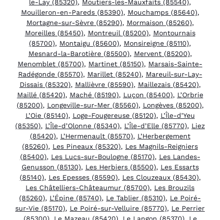
le-Lay (85320)
,
Moutiers-les-Mauxfaits (85540)
,
Mouilleron-en-Pareds (85390)
,
Mouchamps (85640)
,
Mortagne-sur-Sèvre (85290)
,
Mormaison (85260)
,
Moreilles (85450)
,
Montreuil (85200)
,
Montournais
(85700)
,
Montaigu (85600)
,
Monsireigne (85110)
,
Mesnard-la-Barotière (85500)
,
Mervent (85200)
,
Menomblet (85700)
,
Martinet (85150)
,
Marsais-Sainte-
Radégonde (85570)
,
Marillet (85240)
,
Mareuil-sur-Lay-
Dissais (85320)
,
Mallièvre (85590)
,
Maillezais (85420)
,
Maillé (85420)
,
Maché (85190)
,
Luçon (85400)
,
L’Orbrie
(85200)
,
Longeville-sur-Mer (85560)
,
Longèves (85200)
,
L’Oie (85140)
,
Loge-Fougereuse (85120)
,
L’Île-d’Yeu
(85350)
,
L’Île-d’Olonne (85340)
,
L’Île-d’Elle (85770)
,
Liez
(85420)
,
L’Hermenault (85570)
,
L’Herbergement
(85260)
,
Les Pineaux (85320)
,
Les Magnils-Reigniers
(85400)
,
Les Lucs-sur-Boulogne (85170)
,
Les Landes-
Genusson (85130)
,
Les Herbiers (85500)
,
Les Essarts
(85140)
,
Les Epesses (85590)
,
Les Clouzeaux (85430)
,
Les Châtelliers-Châteaumur (85700)
,
Les Brouzils
(85260)
,
L’Épine (85740)
,
Le Tablier (85310)
,
Le Poiré-
sur-Vie (85170)
,
Le Poiré-sur-Velluire (85770)
,
Le Perrier
(85300)
,
Le Mazeau (85420)
,
Le Langon (85370)
,
Le