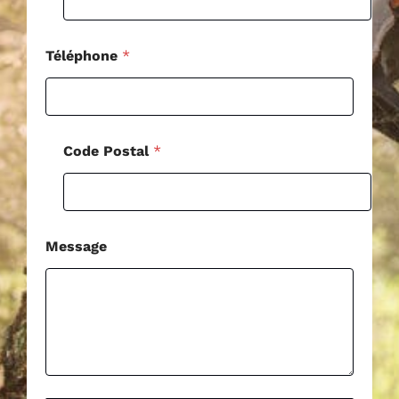
o
s
t
a
Téléphone
*
l
Code Postal
*
Message