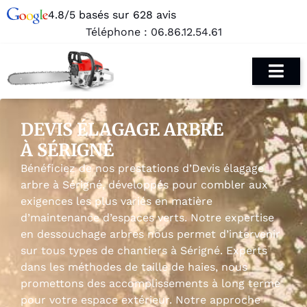
4.8/5 basés sur 628 avis
Téléphone :
06.86.12.54.61
DEVIS ÉLAGAGE ARBRE
À SÉRIGNÉ
Bénéficiez de nos prestations d’Devis élagage
arbre à Sérigné, développés pour combler aux
exigences les plus variés en matière
d’maintenance d’espaces verts. Notre expertise
en dessouchage arbres nous permet d’intervenir
sur tous types de chantiers à Sérigné. Experts
dans les méthodes de taille de haies, nous
promettons des accomplissements à long terme
pour votre espace extérieur. Notre approche