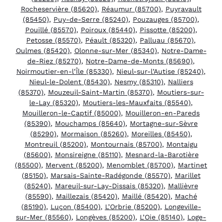
Rocheservière (85620)
,
Réaumur (85700)
,
Puyravault
(85450)
,
Puy-de-Serre (85240)
,
Pouzauges (85700)
,
Pouillé (85570)
,
Poiroux (85440)
,
Pissotte (85200)
,
Petosse (85570)
,
Péault (85320)
,
Palluau (85670)
,
Oulmes (85420)
,
Olonne-sur-Mer (85340)
,
Notre-Dame-
de-Riez (85270)
,
Notre-Dame-de-Monts (85690)
,
Noirmoutier-en-l’Île (85330)
,
Nieul-sur-l’Autise (85240)
,
Nieul-le-Dolent (85430)
,
Nesmy (85310)
,
Nalliers
(85370)
,
Mouzeuil-Saint-Martin (85370)
,
Moutiers-sur-
le-Lay (85320)
,
Moutiers-les-Mauxfaits (85540)
,
Mouilleron-le-Captif (85000)
,
Mouilleron-en-Pareds
(85390)
,
Mouchamps (85640)
,
Mortagne-sur-Sèvre
(85290)
,
Mormaison (85260)
,
Moreilles (85450)
,
Montreuil (85200)
,
Montournais (85700)
,
Montaigu
(85600)
,
Monsireigne (85110)
,
Mesnard-la-Barotière
(85500)
,
Mervent (85200)
,
Menomblet (85700)
,
Martinet
(85150)
,
Marsais-Sainte-Radégonde (85570)
,
Marillet
(85240)
,
Mareuil-sur-Lay-Dissais (85320)
,
Mallièvre
(85590)
,
Maillezais (85420)
,
Maillé (85420)
,
Maché
(85190)
,
Luçon (85400)
,
L’Orbrie (85200)
,
Longeville-
sur-Mer (85560)
,
Longèves (85200)
,
L’Oie (85140)
,
Loge-