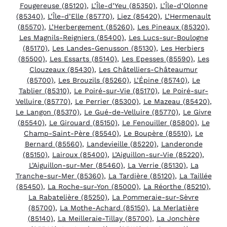
Fougereuse (85120)
,
L’Île-d’Yeu (85350)
,
L’Île-d’Olonne
(85340)
,
L’Île-d’Elle (85770)
,
Liez (85420)
,
L’Hermenault
(85570)
,
L’Herbergement (85260)
,
Les Pineaux (85320)
,
Les Magnils-Reigniers (85400)
,
Les Lucs-sur-Boulogne
(85170)
,
Les Landes-Genusson (85130)
,
Les Herbiers
(85500)
,
Les Essarts (85140)
,
Les Epesses (85590)
,
Les
Clouzeaux (85430)
,
Les Châtelliers-Châteaumur
(85700)
,
Les Brouzils (85260)
,
L’Épine (85740)
,
Le
Tablier (85310)
,
Le Poiré-sur-Vie (85170)
,
Le Poiré-sur-
Velluire (85770)
,
Le Perrier (85300)
,
Le Mazeau (85420)
,
Le Langon (85370)
,
Le Gué-de-Velluire (85770)
,
Le Givre
(85540)
,
Le Girouard (85150)
,
Le Fenouiller (85800)
,
Le
Champ-Saint-Père (85540)
,
Le Boupère (85510)
,
Le
Bernard (85560)
,
Landevieille (85220)
,
Landeronde
(85150)
,
Lairoux (85400)
,
L’Aiguillon-sur-Vie (85220)
,
L’Aiguillon-sur-Mer (85460)
,
La Verrie (85130)
,
La
Tranche-sur-Mer (85360)
,
La Tardière (85120)
,
La Taillée
(85450)
,
La Roche-sur-Yon (85000)
,
La Réorthe (85210)
,
La Rabatelière (85250)
,
La Pommeraie-sur-Sèvre
(85700)
,
La Mothe-Achard (85150)
,
La Merlatière
(85140)
,
La Meilleraie-Tillay (85700)
,
La Jonchère