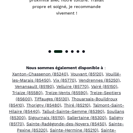
été
proximité avec notre toiture. Travail
p
 à
propre et soigné, je recommande
tra
vivement !
Nous sommes également disponible à
:
Xanton-Chassenon (85240)
,
Vouvant (85120)
,
Vouillé-
les-Marais (85450)
,
Vix (85770)
,
Vendrennes (85250)
,
Venansault (85190)
,
Velluire (85770)
,
Vairé (85150)
,
Triaize (85580)
,
Treize-Vents (85590)
,
Treize-Septiers
(85600)
,
Tiffauges (85130)
,
Thouarsais-Bouildroux
(85410)
,
Thorigny (85480)
,
Thiré (85210)
,
Talmont-Saint-
Hilaire (85440)
,
Tallud-Sainte-Gemme (85390)
,
Soullans
(85300)
,
Sigournais (85110)
,
Sallertaine (85300)
,
Saligny
(85170)
,
Sainte-Radégonde-des-Noyers (85450)
,
Sainte-
Pexine (85320)
,
Sainte-Hermine (85210)
,
Sainte-