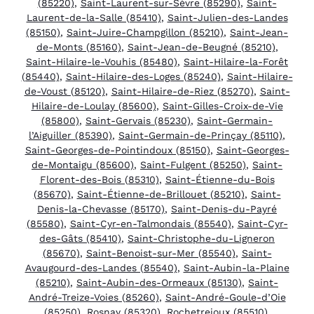
(85220)
,
Saint-Laurent-sur-Sèvre (85290)
,
Saint-
Laurent-de-la-Salle (85410)
,
Saint-Julien-des-Landes
(85150)
,
Saint-Juire-Champgillon (85210)
,
Saint-Jean-
de-Monts (85160)
,
Saint-Jean-de-Beugné (85210)
,
Saint-Hilaire-le-Vouhis (85480)
,
Saint-Hilaire-la-Forêt
(85440)
,
Saint-Hilaire-des-Loges (85240)
,
Saint-Hilaire-
de-Voust (85120)
,
Saint-Hilaire-de-Riez (85270)
,
Saint-
Hilaire-de-Loulay (85600)
,
Saint-Gilles-Croix-de-Vie
(85800)
,
Saint-Gervais (85230)
,
Saint-Germain-
l’Aiguiller (85390)
,
Saint-Germain-de-Prinçay (85110)
,
Saint-Georges-de-Pointindoux (85150)
,
Saint-Georges-
de-Montaigu (85600)
,
Saint-Fulgent (85250)
,
Saint-
Florent-des-Bois (85310)
,
Saint-Étienne-du-Bois
(85670)
,
Saint-Étienne-de-Brillouet (85210)
,
Saint-
Denis-la-Chevasse (85170)
,
Saint-Denis-du-Payré
(85580)
,
Saint-Cyr-en-Talmondais (85540)
,
Saint-Cyr-
des-Gâts (85410)
,
Saint-Christophe-du-Ligneron
(85670)
,
Saint-Benoist-sur-Mer (85540)
,
Saint-
Avaugourd-des-Landes (85540)
,
Saint-Aubin-la-Plaine
(85210)
,
Saint-Aubin-des-Ormeaux (85130)
,
Saint-
André-Treize-Voies (85260)
,
Saint-André-Goule-d’Oie
(85250)
,
Rosnay (85320)
,
Rochetrejoux (85510)
,