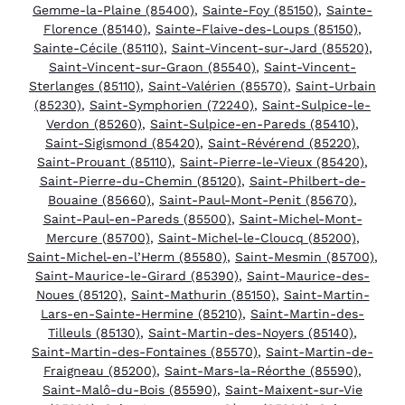
Gemme-la-Plaine (85400)
,
Sainte-Foy (85150)
,
Sainte-
Florence (85140)
,
Sainte-Flaive-des-Loups (85150)
,
Sainte-Cécile (85110)
,
Saint-Vincent-sur-Jard (85520)
,
Saint-Vincent-sur-Graon (85540)
,
Saint-Vincent-
Sterlanges (85110)
,
Saint-Valérien (85570)
,
Saint-Urbain
(85230)
,
Saint-Symphorien (72240)
,
Saint-Sulpice-le-
Verdon (85260)
,
Saint-Sulpice-en-Pareds (85410)
,
Saint-Sigismond (85420)
,
Saint-Révérend (85220)
,
Saint-Prouant (85110)
,
Saint-Pierre-le-Vieux (85420)
,
Saint-Pierre-du-Chemin (85120)
,
Saint-Philbert-de-
Bouaine (85660)
,
Saint-Paul-Mont-Penit (85670)
,
Saint-Paul-en-Pareds (85500)
,
Saint-Michel-Mont-
Mercure (85700)
,
Saint-Michel-le-Cloucq (85200)
,
Saint-Michel-en-l’Herm (85580)
,
Saint-Mesmin (85700)
,
Saint-Maurice-le-Girard (85390)
,
Saint-Maurice-des-
Noues (85120)
,
Saint-Mathurin (85150)
,
Saint-Martin-
Lars-en-Sainte-Hermine (85210)
,
Saint-Martin-des-
Tilleuls (85130)
,
Saint-Martin-des-Noyers (85140)
,
Saint-Martin-des-Fontaines (85570)
,
Saint-Martin-de-
Fraigneau (85200)
,
Saint-Mars-la-Réorthe (85590)
,
Saint-Malô-du-Bois (85590)
,
Saint-Maixent-sur-Vie