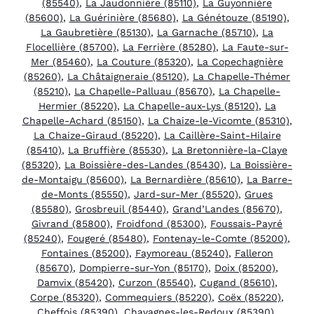
(85540)
,
La Jaudonnière (85110)
,
La Guyonnière
(85600)
,
La Guérinière (85680)
,
La Génétouze (85190)
,
La Gaubretière (85130)
,
La Garnache (85710)
,
La
Flocellière (85700)
,
La Ferrière (85280)
,
La Faute-sur-
Mer (85460)
,
La Couture (85320)
,
La Copechagnière
(85260)
,
La Châtaigneraie (85120)
,
La Chapelle-Thémer
(85210)
,
La Chapelle-Palluau (85670)
,
La Chapelle-
Hermier (85220)
,
La Chapelle-aux-Lys (85120)
,
La
Chapelle-Achard (85150)
,
La Chaize-le-Vicomte (85310)
,
La Chaize-Giraud (85220)
,
La Caillère-Saint-Hilaire
(85410)
,
La Bruffière (85530)
,
La Bretonnière-la-Claye
(85320)
,
La Boissière-des-Landes (85430)
,
La Boissière-
de-Montaigu (85600)
,
La Bernardière (85610)
,
La Barre-
de-Monts (85550)
,
Jard-sur-Mer (85520)
,
Grues
(85580)
,
Grosbreuil (85440)
,
Grand’Landes (85670)
,
Givrand (85800)
,
Froidfond (85300)
,
Foussais-Payré
(85240)
,
Fougeré (85480)
,
Fontenay-le-Comte (85200)
,
Fontaines (85200)
,
Faymoreau (85240)
,
Falleron
(85670)
,
Dompierre-sur-Yon (85170)
,
Doix (85200)
,
Damvix (85420)
,
Curzon (85540)
,
Cugand (85610)
,
Corpe (85320)
,
Commequiers (85220)
,
Coëx (85220)
,
Cheffois (85390)
,
Chavagnes-les-Redoux (85390)
,