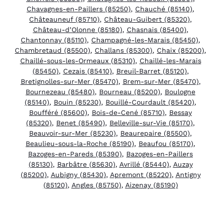
Chavagnes-en-Paillers (85250)
,
Chauché (85140)
,
Châteauneuf (85710)
,
Château-Guibert (85320)
,
Château-d’Olonne (85180)
,
Chasnais (85400)
,
Chantonnay (85110)
,
Champagné-les-Marais (85450)
,
Chambretaud (85500)
,
Challans (85300)
,
Chaix (85200)
,
Chaillé-sous-les-Ormeaux (85310)
,
Chaillé-les-Marais
(85450)
,
Cezais (85410)
,
Breuil-Barret (85120)
,
Bretignolles-sur-Mer (85470)
,
Brem-sur-Mer (85470)
,
Bournezeau (85480)
,
Bourneau (85200)
,
Boulogne
(85140)
,
Bouin (85230)
,
Bouillé-Courdault (85420)
,
Boufféré (85600)
,
Bois-de-Cené (85710)
,
Bessay
(85320)
,
Benet (85490)
,
Belleville-sur-Vie (85170)
,
Beauvoir-sur-Mer (85230)
,
Beaurepaire (85500)
,
Beaulieu-sous-la-Roche (85190)
,
Beaufou (85170)
,
Bazoges-en-Pareds (85390)
,
Bazoges-en-Paillers
(85130)
,
Barbâtre (85630)
,
Avrillé (85440)
,
Auzay
(85200)
,
Aubigny (85430)
,
Apremont (85220)
,
Antigny
(85120)
,
Angles (85750)
,
Aizenay (85190)