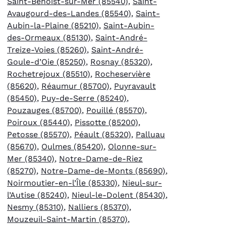
Saint-Benoist-sur-Mer (85540)
,
Saint-
Avaugourd-des-Landes (85540)
,
Saint-
Aubin-la-Plaine (85210)
,
Saint-Aubin-
des-Ormeaux (85130)
,
Saint-André-
Treize-Voies (85260)
,
Saint-André-
Goule-d’Oie (85250)
,
Rosnay (85320)
,
Rochetrejoux (85510)
,
Rocheservière
(85620)
,
Réaumur (85700)
,
Puyravault
(85450)
,
Puy-de-Serre (85240)
,
Pouzauges (85700)
,
Pouillé (85570)
,
Poiroux (85440)
,
Pissotte (85200)
,
Petosse (85570)
,
Péault (85320)
,
Palluau
(85670)
,
Oulmes (85420)
,
Olonne-sur-
Mer (85340)
,
Notre-Dame-de-Riez
(85270)
,
Notre-Dame-de-Monts (85690)
,
Noirmoutier-en-l’Île (85330)
,
Nieul-sur-
l’Autise (85240)
,
Nieul-le-Dolent (85430)
,
Nesmy (85310)
,
Nalliers (85370)
,
Mouzeuil-Saint-Martin (85370)
,