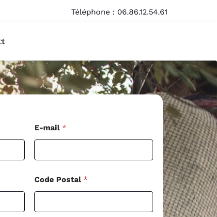
Téléphone :
06.86.12.54.61
ct
P
E-mail
*
o
s
t
a
l
*
Code Postal
*
*