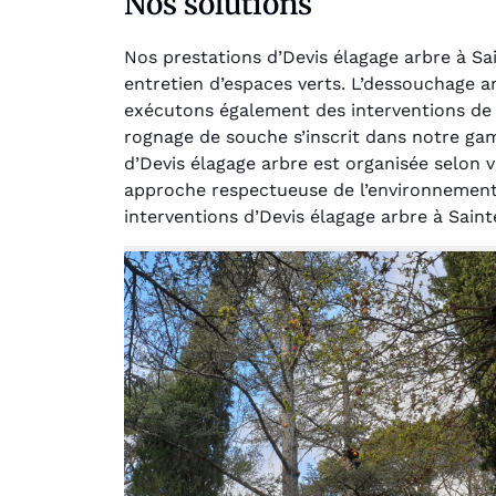
Nos solutions
Nos prestations d’Devis élagage arbre à Sa
entretien d’espaces verts. L’dessouchage 
exécutons également des interventions de 
rognage de souche s’inscrit dans notre ga
d’Devis élagage arbre est organisée selon v
approche respectueuse de l’environnement p
Au
interventions d’Devis élagage arbre à Sain
Le serv
jar
except
travaill
et profe
notre j
prêt p
proje