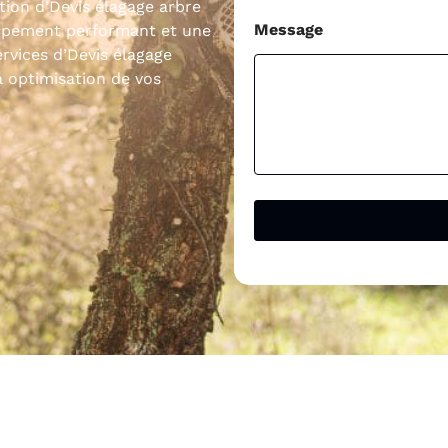
tion d’Devis élagage arbre
Message
uipement performant et une
rvices d’Devis élagage
a optimisation de vos