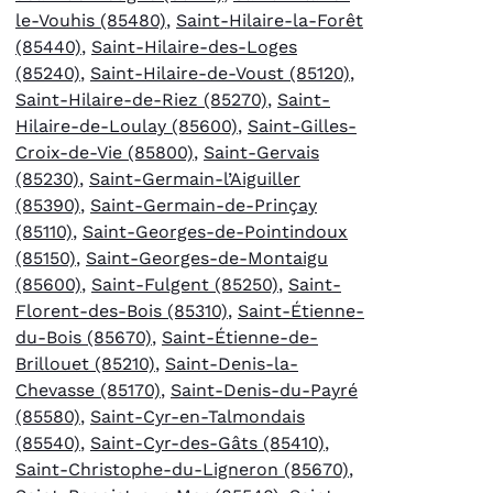
le-Vouhis (85480)
,
Saint-Hilaire-la-Forêt
(85440)
,
Saint-Hilaire-des-Loges
(85240)
,
Saint-Hilaire-de-Voust (85120)
,
Saint-Hilaire-de-Riez (85270)
,
Saint-
Hilaire-de-Loulay (85600)
,
Saint-Gilles-
Croix-de-Vie (85800)
,
Saint-Gervais
(85230)
,
Saint-Germain-l’Aiguiller
(85390)
,
Saint-Germain-de-Prinçay
(85110)
,
Saint-Georges-de-Pointindoux
(85150)
,
Saint-Georges-de-Montaigu
(85600)
,
Saint-Fulgent (85250)
,
Saint-
Florent-des-Bois (85310)
,
Saint-Étienne-
du-Bois (85670)
,
Saint-Étienne-de-
Brillouet (85210)
,
Saint-Denis-la-
Chevasse (85170)
,
Saint-Denis-du-Payré
(85580)
,
Saint-Cyr-en-Talmondais
(85540)
,
Saint-Cyr-des-Gâts (85410)
,
Saint-Christophe-du-Ligneron (85670)
,