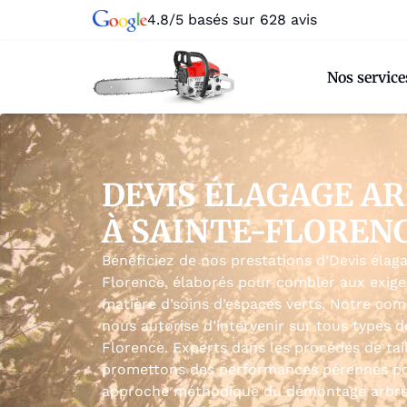
4.8/5 basés sur 628 avis
Nos service
DEVIS ÉLAGAGE A
À SAINTE-FLOREN
Bénéficiez de nos prestations d’Devis élag
Florence, élaborés pour combler aux exigen
matière d’soins d’espaces verts. Notre co
nous autorise d’intervenir sur tous types d
Florence. Experts dans les procédés de tai
promettons des performances pérennes pou
approche méthodique du démontage arbres f