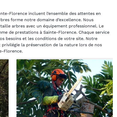
inte-Florence incluent l’ensemble des attentes en
arbres forme notre domaine d’excellence. Nous
taille arbres avec un équipement professionnel. Le
mme de prestations à Sainte-Florence. Chaque service
os besoins et les conditions de votre site. Notre
rivilégie la préservation de la nature lors de nos
rélie Bonnet
Laurent Perrin
te-Florence.
21 juin 2024
14 décembre 2024
ice de terrassement
Excellente prestation pour
din à Var était
l'abattage délicat d'un sapin
ionnel. L'équipe a
entre deux maisons.
é de manière efficace
Technicité irréprochable et
ssionnelle, laissant
sécurité assurée. Le
ardin impeccable et
chantier a été laissé propre.
our notre nouveau
Je n'hésiterai pas à vous
t d'aménagement
recontacter.
paysager.