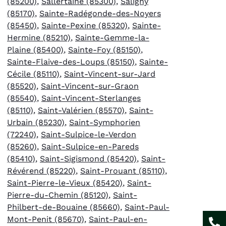
(85200)
,
Sallertaine (85300)
,
Saligny
(85170)
,
Sainte-Radégonde-des-Noyers
(85450)
,
Sainte-Pexine (85320)
,
Sainte-
Hermine (85210)
,
Sainte-Gemme-la-
Plaine (85400)
,
Sainte-Foy (85150)
,
Sainte-Flaive-des-Loups (85150)
,
Sainte-
Cécile (85110)
,
Saint-Vincent-sur-Jard
(85520)
,
Saint-Vincent-sur-Graon
(85540)
,
Saint-Vincent-Sterlanges
(85110)
,
Saint-Valérien (85570)
,
Saint-
Urbain (85230)
,
Saint-Symphorien
(72240)
,
Saint-Sulpice-le-Verdon
(85260)
,
Saint-Sulpice-en-Pareds
(85410)
,
Saint-Sigismond (85420)
,
Saint-
Révérend (85220)
,
Saint-Prouant (85110)
,
Saint-Pierre-le-Vieux (85420)
,
Saint-
Pierre-du-Chemin (85120)
,
Saint-
Philbert-de-Bouaine (85660)
,
Saint-Paul-
Mont-Penit (85670)
,
Saint-Paul-en-