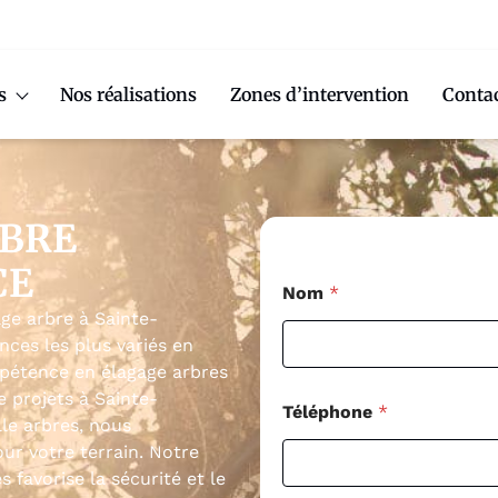
s
Nos réalisations
Zones d’intervention
Conta
RBRE
CE
Nom
*
age arbre à Sainte-
ces les plus variés en
mpétence en élagage arbres
e projets à Sainte-
Téléphone
*
lle arbres, nous
r votre terrain. Notre
avorise la sécurité et le