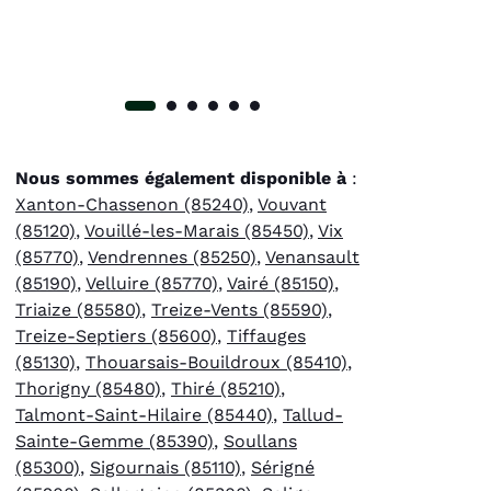
Nous sommes également disponible à
:
Xanton-Chassenon (85240)
,
Vouvant
(85120)
,
Vouillé-les-Marais (85450)
,
Vix
(85770)
,
Vendrennes (85250)
,
Venansault
(85190)
,
Velluire (85770)
,
Vairé (85150)
,
Triaize (85580)
,
Treize-Vents (85590)
,
Treize-Septiers (85600)
,
Tiffauges
(85130)
,
Thouarsais-Bouildroux (85410)
,
Thorigny (85480)
,
Thiré (85210)
,
Talmont-Saint-Hilaire (85440)
,
Tallud-
Sainte-Gemme (85390)
,
Soullans
(85300)
,
Sigournais (85110)
,
Sérigné