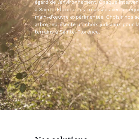
égard de l’environnement. Chaque interven
à Sainte-Florence est réalisée avec un éq
main-d’œuvre expérimentée. Choisir nos se
arbre représente un choix judicieux pour l
terrains à Sainte-Florence.