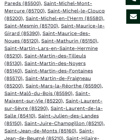
Pareds (85500)
,
Saint-Michel-Mont-
Mercure (85700)
,
Saint-Michel-le-Cloucq
(85200)
,
Saint-Michel-en-l’Herm (85580)
,
Saint-Mesmin (85700)
,
Saint-Maurice-le-
Girard (85390)
,
Saint-Maurice-des-
Noues (85120)
,
Saint-Mathurin (85150)
,
Saint-Martin-Lars-en-Sainte-Hermine
(85210)
,
Saint-Martin-des-Tilleuls
(85130)
,
Saint-Martin-des-Noyers
(85140)
,
Saint-Martin-des-Fontaines
(85570)
,
Saint-Martin-de-Fraigneau
(85200)
,
Saint-Mars-la-Réorthe (85590)
,
Saint-Malô-du-Bois (85590)
,
Saint-
Maixent-sur-Vie (85220)
,
Saint-Laurent-
sur-Sèvre (85290)
,
Saint-Laurent-de-la-
Salle (85410)
,
Saint-Julien-des-Landes
(85150)
,
Saint-Juire-Champgillon (85210)
,
Saint-Jean-de-Monts (85160)
,
Saint-
Jean-de-Beugné (85210)
,
Saint-Hilaire-